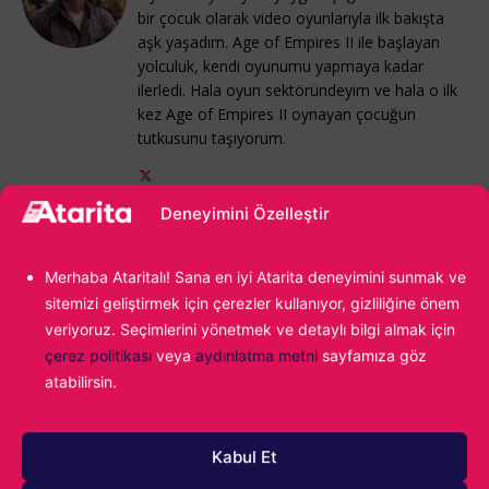
bir çocuk olarak video oyunlarıyla ilk bakışta
aşk yaşadım. Age of Empires II ile başlayan
yolculuk, kendi oyunumu yapmaya kadar
ilerledi. Hala oyun sektöründeyim ve hala o ilk
kez Age of Empires II oynayan çocuğun
tutkusunu taşıyorum.
Deneyimini Özelleştir
S.T.A.L.K.E.R.2 : Heart of Chornobyl
Konu:
Merhaba Ataritalı! Sana en iyi Atarita deneyimini sunmak ve
sitemizi geliştirmek için çerezler kullanıyor, gizliliğine önem
veriyoruz. Seçimlerini yönetmek ve detaylı bilgi almak için
çerez politikası
veya
aydınlatma metni
sayfamıza göz
atabilirsin.
Kabul Et
1000