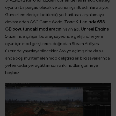
STALKER 2 için önümüzdeki dönemde resmî mod desteği
oyunun bir parçası olacak ve bunun için ilk adımlar atılıyor.
Güncellemeler için belirlediği yol haritasını arşınlamaya
devam eden GSC Game World,
Zone Kit adında 658
GB boyutundaki mod aracını
yayınladı.
Unreal Engine
5
üzerinde çalışan bu araç sayesinde geliştiriciler yeni
oyun için mod geliştirerek doğrudan Steam Atölyesi
üzerinde yayınlayabilecekler. Atölye açılmış olsa da şu
anda boş; muhtemelen mod geliştiricileri bilgisayarlarında
yeteri kadar yer açtıktan sonra ilk modları görmeye
başlarız.