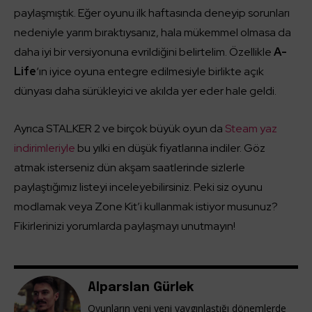
paylaşmıştık. Eğer oyunu ilk haftasında deneyip sorunları
nedeniyle yarım bıraktıysanız, hala mükemmel olmasa da
daha iyi bir versiyonuna evrildiğini belirtelim. Özellikle
A-
Life
‘ın iyice oyuna entegre edilmesiyle birlikte açık
dünyası daha sürükleyici ve akılda yer eder hale geldi.
Ayrıca STALKER 2 ve birçok büyük oyun da
Steam yaz
indirimleriyle
bu yılki en düşük fiyatlarına indiler. Göz
atmak isterseniz dün akşam saatlerinde sizlerle
paylaştığımız listeyi inceleyebilirsiniz. Peki siz oyunu
modlamak veya Zone Kit’i kullanmak istiyor musunuz?
Fikirlerinizi yorumlarda paylaşmayı unutmayın!
Alparslan Gürlek
Oyunların yeni yeni yaygınlaştığı dönemlerde