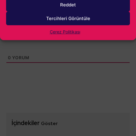
Reddet
Tercihleri Görüntüle
Çerez Politikası
0
YORUM
İçindekiler
Göster