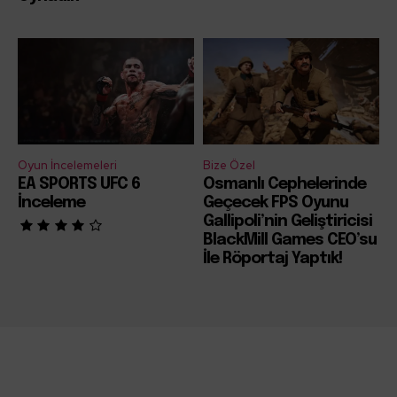
Oyun İncelemeleri
Bize Özel
EA SPORTS UFC 6
Osmanlı Cephelerinde
İnceleme
Geçecek FPS Oyunu
Gallipoli’nin Geliştiricisi
BlackMill Games CEO’su
İle Röportaj Yaptık!