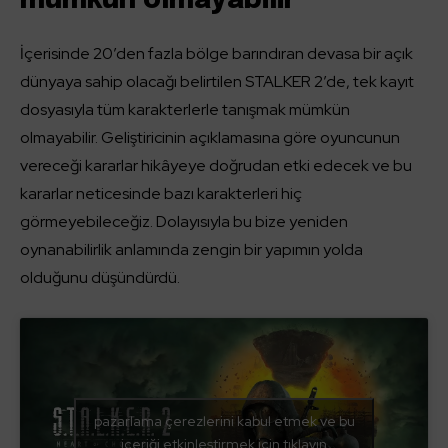
mümkün olmayabilir
İçerisinde 20’den fazla bölge barındıran devasa bir açık
dünyaya sahip olacağı belirtilen STALKER 2’de, tek kayıt
dosyasıyla tüm karakterlerle tanışmak mümkün
olmayabilir. Geliştiricinin açıklamasına göre oyuncunun
vereceği kararlar hikâyeye doğrudan etki edecek ve bu
kararlar neticesinde bazı karakterleri hiç
görmeyebileceğiz. Dolayısıyla bu bize yeniden
oynanabilirlik anlamında zengin bir yapımın yolda
olduğunu düşündürdü.
pazarlama çerezlerini kabul etmek ve bu
içeriği etkinleştirmek için tıklayın