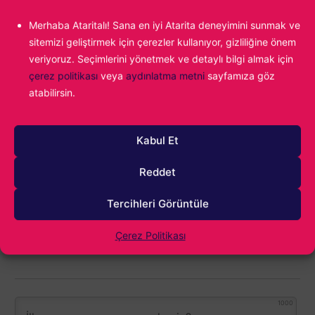
Oyunların yeni yeni yaygınlaştığı dönemlerde
bir çocuk olarak video oyunlarıyla ilk bakışta
Merhaba Ataritalı! Sana en iyi Atarita deneyimini sunmak ve
aşk yaşadım. Age of Empires II ile başlayan
sitemizi geliştirmek için çerezler kullanıyor, gizliliğine önem
yolculuk, kendi oyunumu yapmaya kadar
veriyoruz. Seçimlerini yönetmek ve detaylı bilgi almak için
ilerledi. Hala oyun sektöründeyim ve hala o ilk
çerez politikası
veya
aydınlatma metni
sayfamıza göz
kez Age of Empires II oynayan çocuğun
atabilirsin.
tutkusunu taşıyorum.
Kabul Et
S.T.A.L.K.E.R. 2: Heart of Chornobyl
Konu:
Reddet
Tercihleri Görüntüle
Çerez Politikası
1000