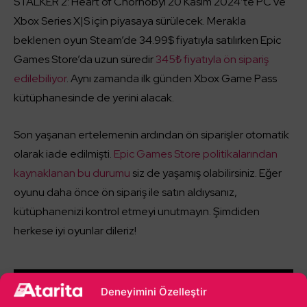
STALKER 2: Heart of Chornobyl 20 Kasım 2024’te PC ve
Xbox Series X|S için piyasaya sürülecek. Merakla
beklenen oyun Steam’de 34.99$ fiyatıyla satılırken Epic
Games Store’da uzun süredir
345₺ fiyatıyla ön sipariş
edilebiliyor
. Aynı zamanda ilk günden Xbox Game Pass
kütüphanesinde de yerini alacak.
Son yaşanan ertelemenin ardından ön siparişler otomatik
olarak iade edilmişti.
Epic Games Store politikalarından
kaynaklanan bu durumu
siz de yaşamış olabilirsiniz. Eğer
oyunu daha önce ön sipariş ile satın aldıysanız,
kütüphanenizi kontrol etmeyi unutmayın. Şimdiden
herkese iyi oyunlar dileriz!
Alparslan Gürlek
Deneyimini Özelleştir