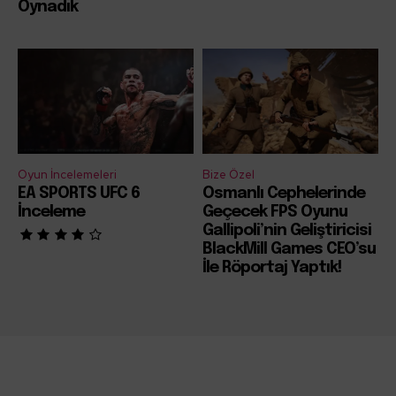
Oynadık
Oyun İncelemeleri
Bize Özel
EA SPORTS UFC 6
Osmanlı Cephelerinde
İnceleme
Geçecek FPS Oyunu
Gallipoli’nin Geliştiricisi
BlackMill Games CEO’su
İle Röportaj Yaptık!