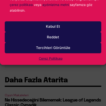
çerez politikası
veya
aydınlatma metni
sayfamıza göz
0
YORUM
atabilirsin.
Kabul Et
Reddet
Tercihleri Görüntüle
İçindekiler
Göster
Çerez Politikası
Daha Fazla Atarita
Oyun Makaleleri
Ne Hissedeceğini Bilememek: League of Legends
Classic Oynadık