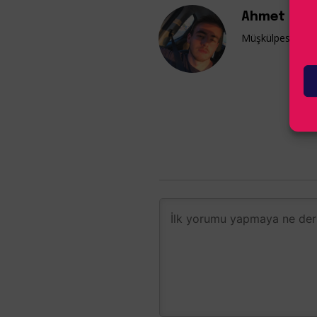
Ahmet Kaa
Müşkülpesent yaz