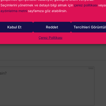
Seçimlerini yönetmek ve detaylı bilgi almak için
çerez politikası
veya
n Mandalı
aydınlatma metni
sayfamıza göz atabilirsin.
ar kişisi.
Kabul Et
Reddet
Tercihleri Görüntü
Çerez Politikası
1000