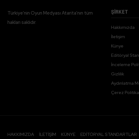
ŞİRKET
Türkiye'nin Oyun Medyası Atarita'nın tüm
hakları saklıdır.
Hakkımızda
İletişim
Künye
Editöryal Stan
İnceleme Polit
Gizlilik
Aydınlatma M
Çerez Politika
HAKKIMIZDA
İLETIŞIM
KÜNYE
EDITÖRYAL STANDARTLAR