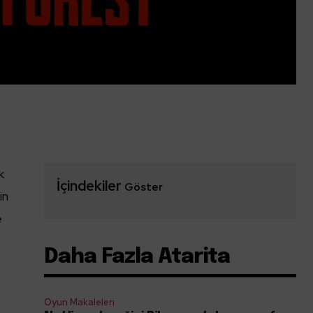
k
İçindekiler
Göster
in
e
Daha Fazla Atarita
ı
Oyun Makaleleri