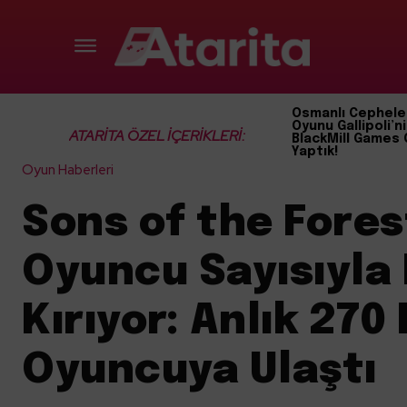
Osmanlı Cephele
Oyunu Gallipoli’ni
ATARİTA ÖZEL İÇERİKLERİ:
BlackMill Games 
Yaptık!
Oyun Haberleri
Sons of the Fores
Oyuncu Sayısıyla
Kırıyor: Anlık 270 
Oyuncuya Ulaştı