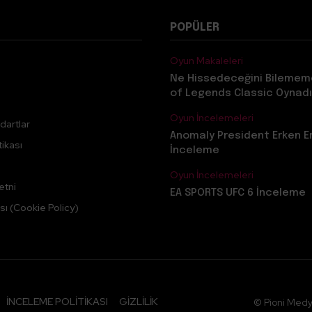
POPÜLER
Oyun Makaleleri
Ne Hissedeceğini Bilemem
of Legends Classic Oynadı
Oyun İncelemeleri
dartlar
Anomaly President Erken E
ikası
İnceleme
Oyun İncelemeleri
etni
EA SPORTS UFC 6 İnceleme
sı (Cookie Policy)
İNCELEME POLITIKASI
GIZLILIK
© Pioni Medy