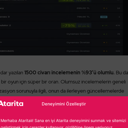
dar yazılan
1500 civarı incelemenin %93’ü olumlu.
Bu d
bir oyun için süper bir oran. Olumsuz incelemelerin geneli
asyon sorunuyla ilgili, onun da ilerleyen güncellemelerde
Yine de oyunun gerektirdiği minimum sistem gereksinimleri
Deneyimini Özelleştir
 ilk büyük yamaları beklemenizi tavsiye ederiz.
Merhaba Ataritalı! Sana en iyi Atarita deneyimini sunmak ve sitemizi
geliştirmek için çerezler kullanıyor, gizliliğine önem veriyoruz.