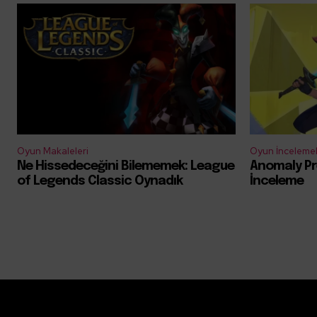
Oyun Makaleleri
Oyun İncelemel
Ne Hissedeceğini Bilememek: League
Anomaly Pr
of Legends Classic Oynadık
İnceleme