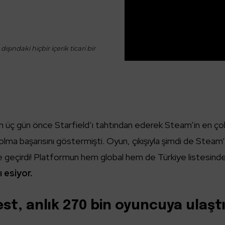
ışındaki hiçbir içerik ticari bir
an üç gün önce Starfield’ı tahtından ederek Steam’in en ço
olma başarısını göstermişti. Oyun, çıkışıyla şimdi de Steam’
le geçirdi! Platformun hem global hem de Türkiye listesind
 esiyor.
st, anlık 270 bin oyuncuya ulaşt