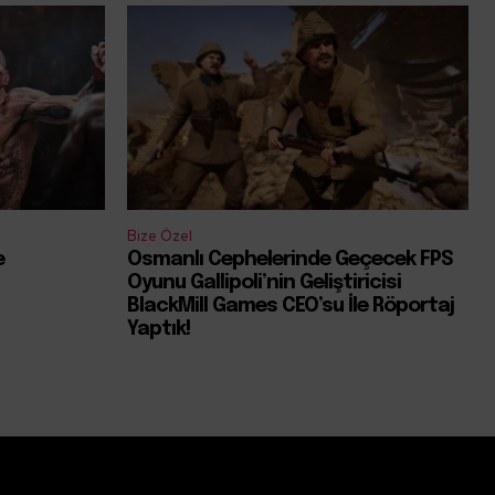
Bize Özel
e
Osmanlı Cephelerinde Geçecek FPS
Oyunu Gallipoli’nin Geliştiricisi
BlackMill Games CEO’su İle Röportaj
Yaptık!