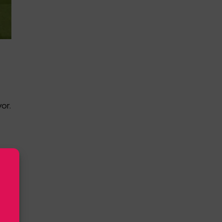
or.
üz