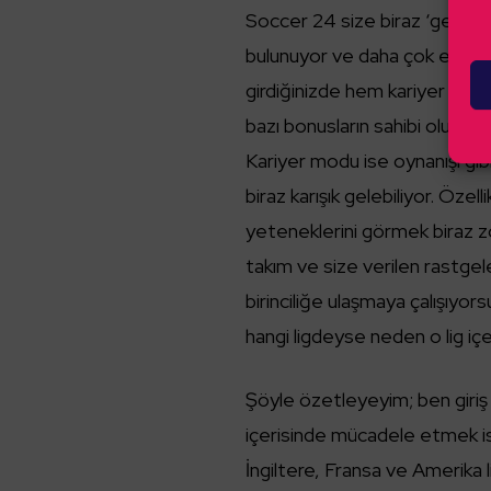
Soccer 24 size biraz ‘geri’ bi
bulunuyor ve daha çok elle çizi
girdiğinizde hem kariyer aşa
bazı bonusların sahibi oluyor
Kariyer modu ise oynanışı gib
biraz karışık gelebiliyor. Özel
yeteneklerini görmek biraz zor
takım ve size verilen rastgel
birinciliğe ulaşmaya çalışıyo
hangi ligdeyse neden o lig iç
Şöyle özetleyeyim; ben giri
içerisinde mücadele etmek i
İngiltere, Fransa ve Amerika l