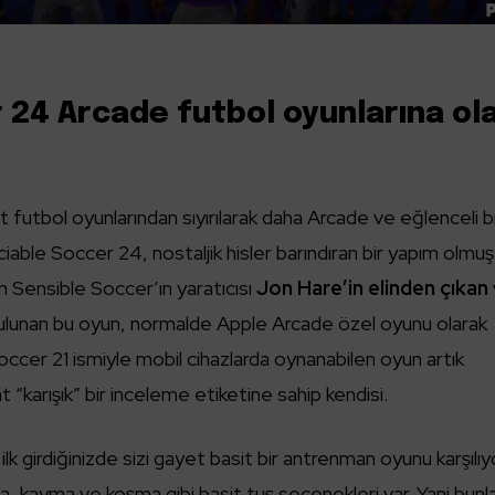
 24 Arcade futbol oyunlarına ol
r
t futbol oyunlarından sıyırılarak daha Arcade ve eğlenceli b
ble Soccer 24, nostaljik hisler barındıran bir yapım olmuş
Sensible Soccer’ın yaratıcısı
Jon Hare’in elinden çıkan
bulunan bu oyun, normalde Apple Arcade özel oyunu olarak
Soccer 21 ismiyle mobil cihazlarda oynanabilen oyun artık
“karışık” bir inceleme etiketine sahip kendisi.
 ilk girdiğinizde sizi gayet basit bir antrenman oyunu karşılıy
ta, kayma ve koşma gibi basit tuş seçenekleri var. Yani bunl