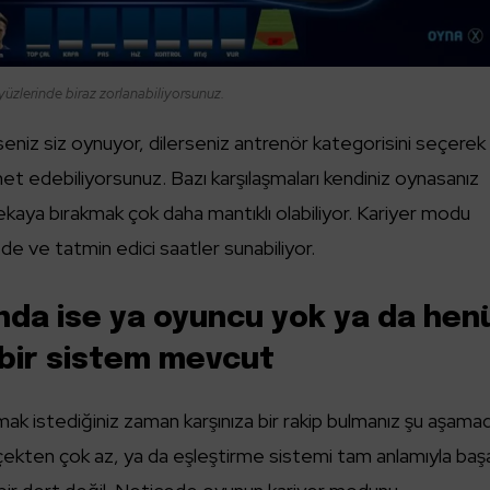
ayüzlerinde biraz zorlanabiliyorsunuz.
seniz siz oynuyor, dilerseniz antrenör kategorisini seçerek
t edebiliyorsunuz. Bazı karşılaşmaları kendiniz oynasanız
 zekaya bırakmak çok daha mantıklı olabiliyor. Kariyer modu
ede ve tatmin edici saatler sunabiliyor.
ında ise ya oyuncu yok ya da hen
bir sistem mevcut
ak istediğiniz zaman karşınıza bir rakip bulmanız şu aşama
çekten çok az, ya da eşleştirme sistemi tam anlamıyla başar