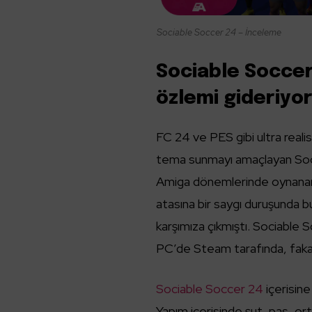
Sociable Soccer 24 – İnceleme
Sociable Soccer
özlemi gideriyo
FC 24 ve PES gibi ultra realis
tema sunmayı amaçlayan Socia
Amiga dönemlerinde oynanan 
atasına bir saygı duruşunda 
karşımıza çıkmıştı. Sociable 
PC’de Steam tarafında, fakat 
Sociable Soccer 24
içerisine
Yapım içerisinde şut, pas, or