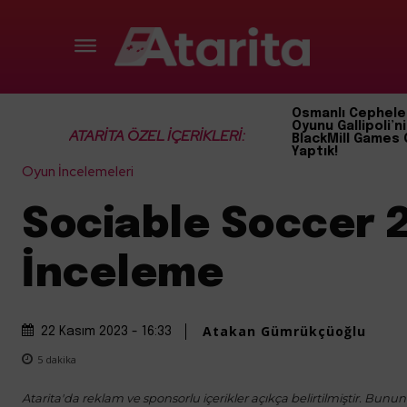
Osmanlı Cephele
Oyunu Gallipoli’ni
ATARİTA ÖZEL İÇERİKLERİ:
BlackMill Games 
Yaptık!
Oyun İncelemeleri
Sociable Soccer 
İnceleme
Atakan Gümrükçüoğlu
22 Kasım 2023 - 16:33
5
dakika
Atarita'da reklam ve sponsorlu içerikler açıkça belirtilmiştir. Bunun d