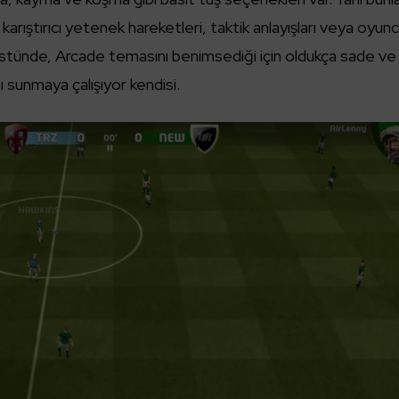
arıştırıcı yetenek hareketleri, taktik anlayışları veya oyun
 üstünde, Arcade temasını benimsediği için oldukça sade ve
pı sunmaya çalışıyor kendisi.