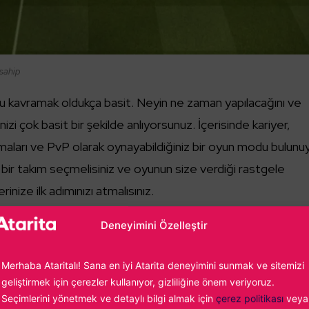
 sahip
kavramak oldukça basit. Neyin ne zaman yapılacağını ve
zi çok basit bir şekilde anlıyorsunuz. İçerisinde kariyer,
şmaları ve PvP olarak oynayabildiğiniz bir oyun modu bulunuy
r takım seçmelisiniz ve oyunun size verdiği rastgele
erinize ilk adımınızı atmalısınız.
Deneyimini Özelleştir
ik hisler barındırıyor ama günüm
an gelebilir
Merhaba Ataritalı! Sana en iyi Atarita deneyimini sunmak ve sitemizi
geliştirmek için çerezler kullanıyor, gizliliğine önem veriyoruz.
alist futbol oyunlarına çok aşinaysanız o zaman Sociable
Seçimlerini yönetmek ve detaylı bilgi almak için
çerez politikası
veya