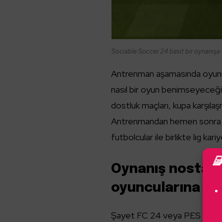
Sociable Soccer 24 basit bir oynanışa
Antrenman aşamasında oyunu 
nasıl bir oyun benimseyeceğini
dostluk maçları, kupa karşıla
Antrenmandan hemen sonra bi
futbolcular ile birlikte lig kariy
Oynanış nostalj
oyuncularına yav
Şayet FC 24 veya PES gibi re