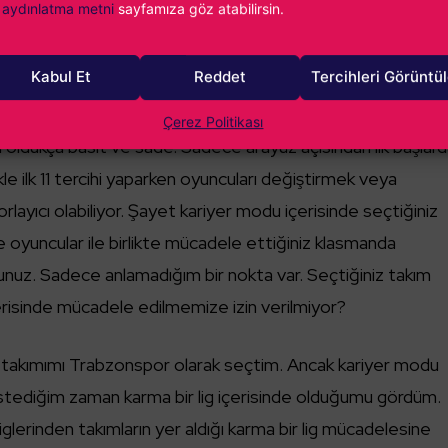
aydınlatma metni
sayfamıza göz atabilirsin.
r oyun gibi görünebilir. Neticede çok basit bir kontrol şema
lmiş gibi duran görselliği ile ön plana çıkıyor. Oyuna her
Kabul Et
Reddet
Tercihleri Görüntü
masında hem de PvP arenalarında kullanabileceğiniz günlük
sunuz. Bu bonuslar bazen bir oyuncu, bazen ise para olabiliy
Çerez Politikası
i oldukça basit ve sade. Sadece arayüz açısından ilk başlar
likle ilk 11 tercihi yaparken oyuncuları değiştirmek veya
layıcı olabiliyor. Şayet kariyer modu içerisinde seçtiğiniz
e oyuncular ile birlikte mücadele ettiğiniz klasmanda
rsunuz. Sadece anlamadığım bir nokta var. Seçtiğiniz takım
erisinde mücadele edilmemize izin verilmiyor?
ş takımımı Trabzonspor olarak seçtim. Ancak kariyer modu
stediğim zaman karma bir lig içerisinde olduğumu gördüm.
iglerinden takımların yer aldığı karma bir lig mücadelesine