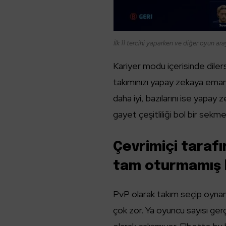
İlk 11 tercihi yaparken ve diğer oyun ar
Kariyer modu içerisinde diler
takımınızı yapay zekaya emane
daha iyi, bazılarını ise yapay
gayet çeşitliliği bol bir sekm
Çevrimiçi taraf
tam oturmamış 
PvP olarak takım seçip oynam
çok zor. Ya oyuncu sayısı ger