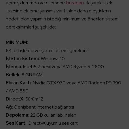
açılmış durumda ve dilerseniz
buradan
ulaşarak istek
listesine ekleme şansınız var. Halen daha eleştirilerin
hedefi olan yapımın istediği minimum ve önerilen sistem
gereksinimleri şu şekilde;
MİNİMUM:
64-bit işlemci ve işletim sistemi gerektirir
İşletim Sistemi:
Windows 10
İşlemci:
Intel i5 7. nesil veya AMD Ryzen 5-2600
Bellek:
8 GB RAM
Ekran Kartı:
Nvidia GTX 970 veya AMD Radeon R9 390
/ AMD 580
DirectX:
Sürüm 12
Ağ:
Genişbant İnternet bağlantısı
Depolama:
22 GB kullanılabilir alan
Ses Kartı:
Direct-X uyumlu ses kartı