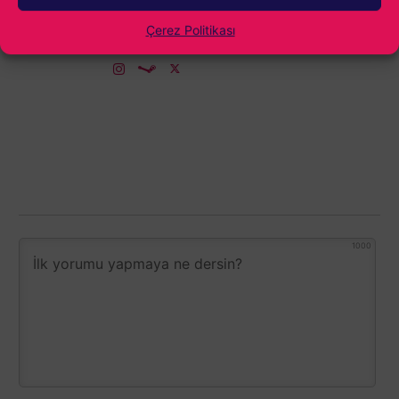
Force ile başlayan maceram günümüz
Çerez Politikası
popülaritesine kadar uzanıyor...
1000