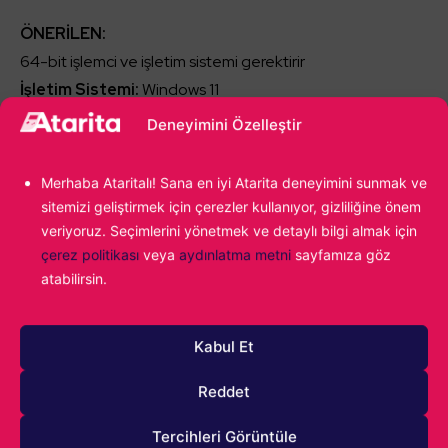
ÖNERİLEN:
64-bit işlemci ve işletim sistemi gerektirir
İşletim Sistemi:
Windows 11
İşlemci:
Intel i7-8700 veya AMD Ryzen 7-2700x
Deneyimini Özelleştir
Bellek:
12 GB RAM
Ekran Kartı:
Nvidia RTX 2070 veya AMD RX-5700XT
Merhaba Ataritalı! Sana en iyi Atarita deneyimini sunmak ve
DirectX:
Sürüm 12
sitemizi geliştirmek için çerezler kullanıyor, gizliliğine önem
Ağ:
Genişbant İnternet bağlantısı
veriyoruz. Seçimlerini yönetmek ve detaylı bilgi almak için
çerez politikası
veya
aydınlatma metni
sayfamıza göz
Depolama:
22 GB kullanılabilir alan
atabilirsin.
Ses Kartı:
Direct-X uyumlu ses kartı
Kabul Et
Atakan Gümrükçüoğlu
Reddet
Babadan gelme video oyun tutkunluğumun
önüne geçemiyor, yazdıkça yazıyor ve en
Tercihleri Görüntüle
sonunda tekrar oyun oynuyorum. Fighting