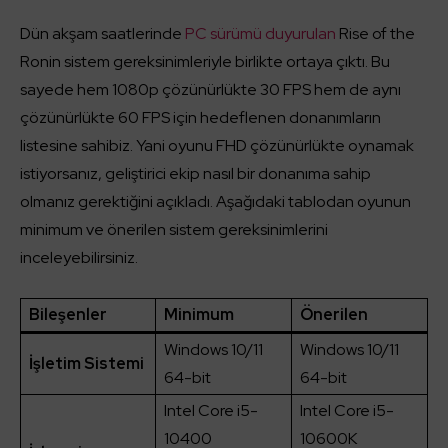
Dün akşam saatlerinde
PC sürümü duyurulan
Rise of the
Ronin sistem gereksinimleriyle birlikte ortaya çıktı. Bu
sayede hem 1080p çözünürlükte 30 FPS hem de aynı
çözünürlükte 60 FPS için hedeflenen donanımların
listesine sahibiz. Yani oyunu FHD çözünürlükte oynamak
istiyorsanız, geliştirici ekip nasıl bir donanıma sahip
olmanız gerektiğini açıkladı. Aşağıdaki tablodan oyunun
minimum ve önerilen sistem gereksinimlerini
inceleyebilirsiniz.
Bileşenler
Minimum
Önerilen
Windows 10/11
Windows 10/11
İşletim Sistemi
64-bit
64-bit
Intel Core i5-
Intel Core i5-
10400
10600K