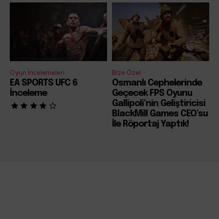
Oyun İncelemeleri
Bize Özel
EA SPORTS UFC 6
Osmanlı Cephelerinde
İnceleme
Geçecek FPS Oyunu
Gallipoli’nin Geliştiricisi
BlackMill Games CEO’su
İle Röportaj Yaptık!