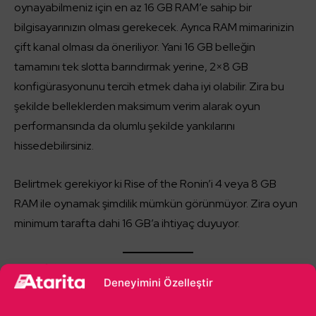
oynayabilmeniz için en az 16 GB RAM’e sahip bir
bilgisayarınızın olması gerekecek. Ayrıca RAM mimarinizin
çift kanal olması da öneriliyor. Yani 16 GB belleğin
tamamını tek slotta barındırmak yerine, 2×8 GB
konfigürasyonunu tercih etmek daha iyi olabilir. Zira bu
şekilde belleklerden maksimum verim alarak oyun
performansında da olumlu şekilde yankılarını
hissedebilirsiniz.
Belirtmek gerekiyor ki Rise of the Ronin’i 4 veya 8 GB
RAM ile oynamak şimdilik mümkün görünmüyor. Zira oyun
minimum tarafta dahi 16 GB’a ihtiyaç duyuyor.
Rise of the Ronin sistem gereksinimleri ve oyunun
Deneyimini Özelleştir
açıklanan teknik detayları bu şekildeydi. Bilgisayar
donanımlarıyla aranız iyi değilse ve aklınıza takılan sorular