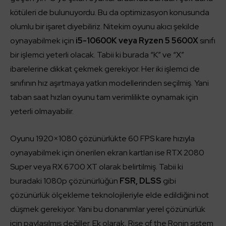
kötüleri de bulunuyordu. Bu da optimizasyon konusunda
olumlu bir işaret diyebiliriz. Nitekim oyunu akıcı şekilde
oynayabilmek için
i5-10600K veya Ryzen 5 5600X
sınıfı
bir işlemci yeterli olacak. Tabii ki burada “K” ve “X”
ibarelerine dikkat çekmek gerekiyor. Her iki işlemci de
sınıfının hız aşırtmaya yatkın modellerinden seçilmiş. Yani
taban saat hızları oyunu tam verimlilikte oynamak için
yeterli olmayabilir.
Oyunu 1920×1080 çözünürlükte 60 FPS kare hızıyla
oynayabilmek için önerilen ekran kartları ise RTX 2080
Super veya RX 6700 XT olarak belirtilmiş. Tabii ki
buradaki 1080p çözünürlüğün
FSR, DLSS
gibi
çözünürlük ölçekleme teknolojileriyle elde edildiğini not
düşmek gerekiyor. Yani bu donanımlar yerel çözünürlük
için paylaşılmış değiller. Ek olarak, Rise of the Ronin sistem