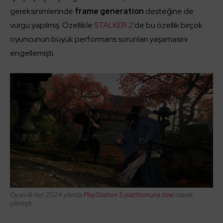
gereksinimlerinde
frame generation
desteğine de
vurgu yapılmış. Özellikle
STALKER 2
‘de bu özellik birçok
oyuncunun büyük performans sorunları yaşamasını
engellemişti.
Oyun ilk kez 2024 yılında
PlayStation 5 platformuna özel
olarak
çıkmıştı.