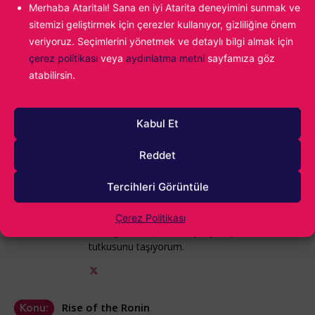
Merhaba Ataritalı! Sana en iyi Atarita deneyimini sunmak ve
olduysa, yorumlarda bizlerle mutlaka paylaşın. Elimizden
sitemizi geliştirmek için çerezler kullanıyor, gizliliğine önem
geldiğince yardımcı olmaya ve kalan soru işaretlerini
veriyoruz. Seçimlerini yönetmek ve detaylı bilgi almak için
gidermeye gayret edeceğiz. Şimdiden herkese iyi oyunlar
çerez politikası
veya
aydınlatma metni
sayfamıza göz
dileriz.
atabilirsin.
Kabul Et
Alparslan Gürlek
Oyunların yeni yeni yaygınlaştığı dönemlerde
Reddet
bir çocuk olarak video oyunlarıyla ilk bakışta
aşk yaşadım. Age of Empires II ile başlayan
Tercihleri Görüntüle
yolculuk, kendi oyunumu yapmaya kadar
ilerledi. Hala oyun sektöründeyim ve hala o ilk
Çerez Politikası
kez Age of Empires II oynayan çocuğun
tutkusunu taşıyorum.
Rise of the Ronin
Konu: