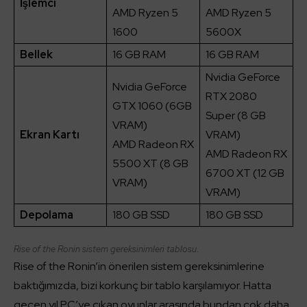
İşlemci
AMD Ryzen 5
AMD Ryzen 5
1600
5600X
Bellek
16 GB RAM
16 GB RAM
Nvidia GeForce
Nvidia GeForce
RTX 2080
GTX 1060 (6GB
Super (8 GB
VRAM)
Ekran Kartı
VRAM)
AMD Radeon RX
AMD Radeon RX
5500 XT (8 GB
6700 XT (12 GB
VRAM)
VRAM)
Depolama
180 GB SSD
180 GB SSD
Rise of the Ronin sistem gereksinimleri tablosu.
Rise of the Ronin’in önerilen sistem gereksinimlerine
baktığımızda, bizi korkunç bir tablo karşılamıyor. Hatta
geçen yıl PC’ye çıkan oyunlar arasında bundan çok daha