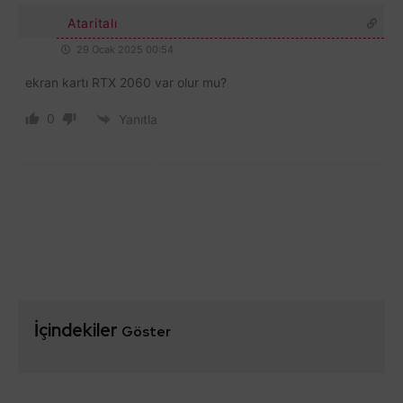
Ataritalı
29 Ocak 2025 00:54
ekran kartı RTX 2060 var olur mu?
0
Yanıtla
İçindekiler
Göster