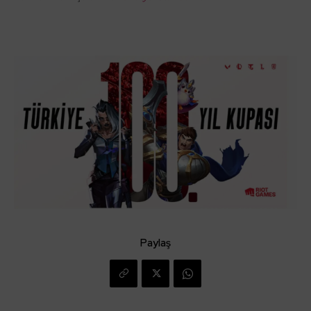
Paylaş