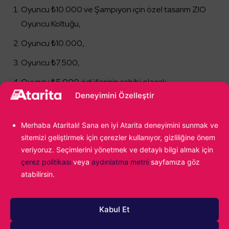
Oyuncu ₺10.000 ve Şampiyon için özel tasarım ZIO
Oyuncu Koltuğu,
Oyuncu ₺10.000,
Oyuncu ₺7.500,
Oyuncu ₺5.000 ödüllerinin sahibi olacak.
Deneyimini Özelleştir
Legends of Runeterra Turnuvası: 12 Ekim – 14 Ekim
Merhaba Ataritalı! Sana en iyi Atarita deneyimini sunmak ve
Oyuncu ₺5.000 ve Şampiyon için özel tasarım ZIO
sitemizi geliştirmek için çerezler kullanıyor, gizliliğine önem
veriyoruz. Seçimlerini yönetmek ve detaylı bilgi almak için
Oyuncu Koltuğu,
çerez politikası
veya
aydınlatma metni
sayfamıza göz
Oyuncu ₺5.000,
atabilirsin.
Oyuncu ₺3.750,
Kabul Et
Oyuncu ₺2.500 ödüllerinin sahibi olacak.