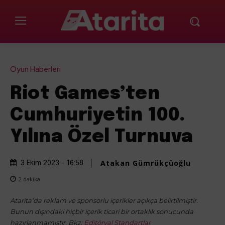
Oyun Haberleri
Riot Games’ten
Cumhuriyetin 100.
Yılına Özel Turnuva
Atakan Gümrükçüoğlu
3 Ekim 2023 - 16:58
2
dakika
Atarita'da reklam ve sponsorlu içerikler açıkça belirtilmiştir.
Bunun dışındaki hiçbir içerik ticari bir ortaklık sonucunda
hazırlanmamıştır. Bkz:
Editöryal Standartlar