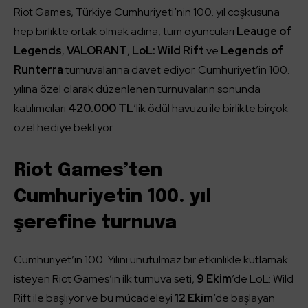
Riot Games, Türkiye Cumhuriyeti’nin 100. yıl coşkusuna
hep birlikte ortak olmak adına, tüm oyuncuları
Leauge of
Legends
,
VALORANT
,
LoL: Wild Rift
ve
Legends of
Runterra
turnuvalarına davet ediyor. Cumhuriyet’in 100.
yılına özel olarak düzenlenen turnuvaların sonunda
katılımcıları
420.000 TL
’lik ödül havuzu ile birlikte birçok
özel hediye bekliyor.
Riot Games’ten
Cumhuriyetin 100. yıl
şerefine turnuva
Cumhuriyet’in 100. Yılını unutulmaz bir etkinlikle kutlamak
isteyen Riot Games’in ilk turnuva seti,
9 Ekim
’de LoL: Wild
Rift ile başlıyor ve bu mücadeleyi
12 Ekim
’de başlayan