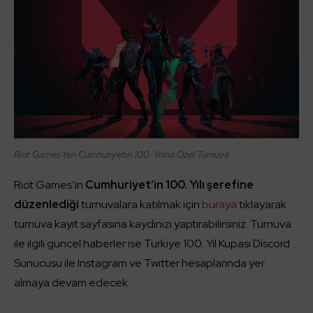
Riot Games’ten Cumhuriyetin 100. Yılına Özel Turnuva
Riot Games’in
Cumhuriyet’in 100. Yılı şerefine
düzenlediği
turnuvalara katılmak için
buraya
tıklayarak
turnuva kayıt sayfasına kaydınızı yaptırabilirsiniz. Turnuva
ile ilgili güncel haberler ise Türkiye 100. Yıl Kupası Discord
Sunucusu ile Instagram ve Twitter hesaplarında yer
almaya devam edecek.