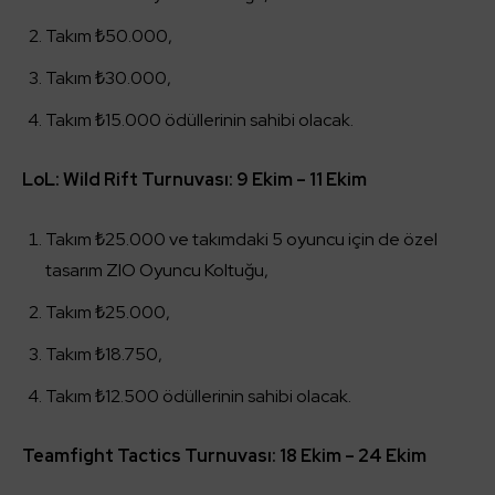
Takım ₺50.000,
Takım ₺30.000,
Takım ₺15.000 ödüllerinin sahibi olacak.
LoL: Wild Rift Turnuvası: 9 Ekim – 11 Ekim
Takım ₺25.000 ve takımdaki 5 oyuncu için de özel
tasarım ZIO Oyuncu Koltuğu,
Takım ₺25.000,
Takım ₺18.750,
Takım ₺12.500 ödüllerinin sahibi olacak.
Teamfight Tactics Turnuvası: 18 Ekim – 24 Ekim