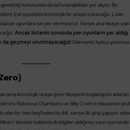
rektiği konusunda da kafa karışıklıkları yer alıyor. Bu
ident Evil oyunlarını kronolojik bir sıraya sokacağız.
Liste
aklanan oyunlara ise yer vermiyoruz
. Seriye ana hikaye olar
eceğiz.
Ancak listenin sonunda yan oyunların yer aldığı
ısı da geçmeyi unutmayacağız!
Dilerseniz hızlıca yazımıza
(Zero)
an ama kronolojik sıraya göre hikayenin başlangıcını anlatan
 doktoru Rebecca Chambers ve Billy Coen’in hikayesini göz
olan bir tren keşfeden bu ikili, seriye ilk girişi yapıyor aslın
lbert Wesker hakkında ilk bilgileri aldığımız oyun içerisinde