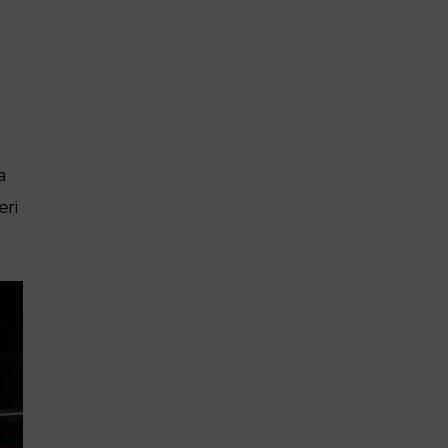
a
eri