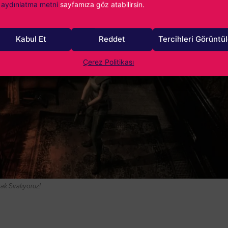
aydınlatma metni
sayfamıza göz atabilirsin.
Kabul Et
Reddet
Tercihleri Görüntü
Çerez Politikası
ak Sıralıyoruz!
6