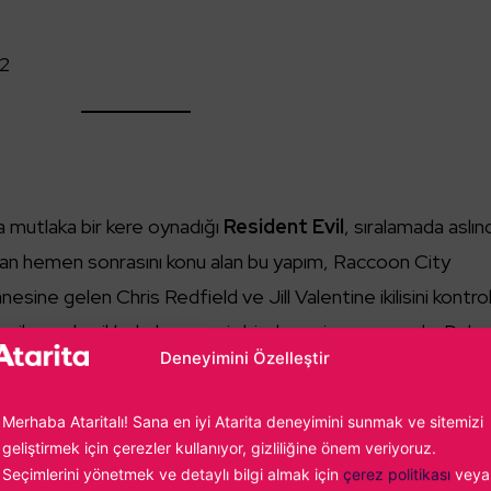
02
da mutlaka bir kere oynadığı
Resident Evil
, sıralamada aslın
o’dan hemen sonrasını konu alan bu yapım, Raccoon City
sine gelen Chris Redfield ve Jill Valentine ikilisini kontro
harika mekaniklerle bezenmiş bir deneyim sunuyordu. Daha
Deneyimini Özelleştir
d olarak karşımıza tekrar çıktı ve günümüz kontrollerine
Merhaba Ataritalı! Sana en iyi Atarita deneyimini sunmak ve sitemizi
geliştirmek için çerezler kullanıyor, gizliliğine önem veriyoruz.
Seçimlerini yönetmek ve detaylı bilgi almak için
çerez politikası
veya