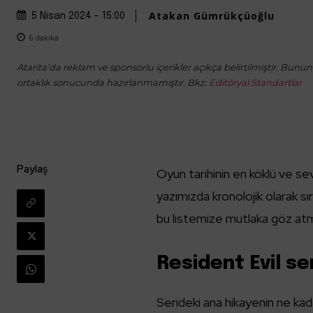
Atakan Gümrükçüoğlu
5 Nisan 2024 - 15:00
6
dakika
Atarita'da reklam ve sponsorlu içerikler açıkça belirtilmiştir. Bunun d
ortaklık sonucunda hazırlanmamıştır. Bkz:
Editöryal Standartlar
Paylaş
Oyun tarihinin en köklü ve sev
yazımızda kronolojik olarak s
bu listemize mutlaka göz atma
Resident Evil se
Serideki ana hikayenin ne kad