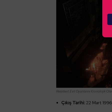
Resident Evil Oyunlarını Kronolojik Olar
Çıkış Tarihi:
22 Mart 199