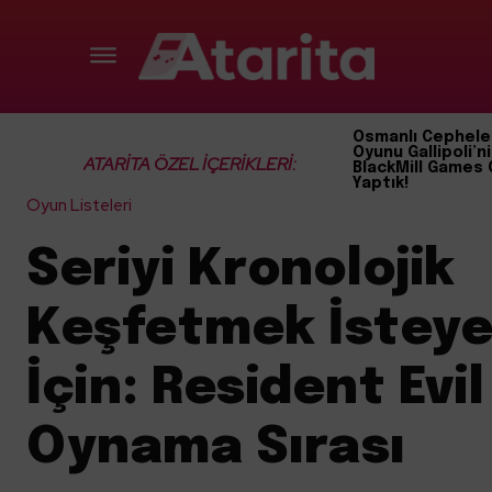
Osmanlı Cephele
Oyunu Gallipoli’ni
ATARİTA ÖZEL İÇERİKLERİ:
BlackMill Games 
Yaptık!
Oyun Listeleri
Seriyi Kronolojik
Keşfetmek İsteye
İçin: Resident Evil
Oynama Sırası