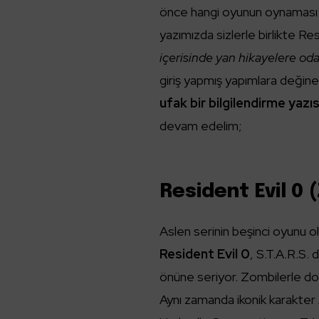
önce hangi oyunun oynaması ge
yazımızda sizlerle birlikte Res
içerisinde yan hikayelere od
giriş yapmış yapımlara değin
ufak bir bilgilendirme yaz
devam edelim;
Resident Evil 0 
Aslen serinin beşinci oyunu ol
Resident Evil 0
, S.T.A.R.S.
önüne seriyor. Zombilerle dolu 
Aynı zamanda ikonik karakter A