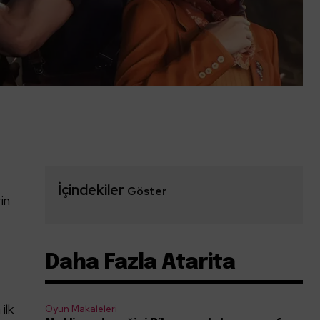
İçindekiler
Göster
in
Daha Fazla Atarita
ilk
Oyun Makaleleri