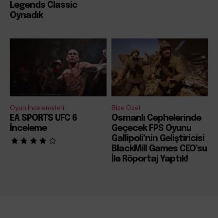
Legends Classic
Oynadık
Oyun İncelemeleri
Bize Özel
EA SPORTS UFC 6
Osmanlı Cephelerinde
İnceleme
Geçecek FPS Oyunu
Gallipoli’nin Geliştiricisi
BlackMill Games CEO’su
İle Röportaj Yaptık!