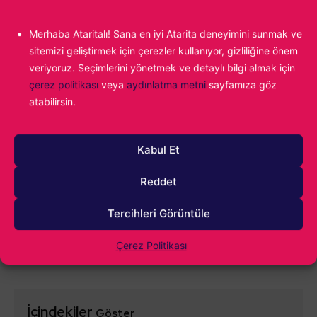
1000
Merhaba Ataritalı! Sana en iyi Atarita deneyimini sunmak ve
sitemizi geliştirmek için çerezler kullanıyor, gizliliğine önem
veriyoruz. Seçimlerini yönetmek ve detaylı bilgi almak için
çerez politikası
veya
aydınlatma metni
sayfamıza göz
atabilirsin.
Kabul Et
0
YORUM
Reddet
Tercihleri Görüntüle
Çerez Politikası
İçindekiler
Göster