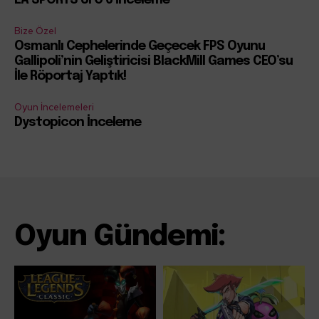
EA SPORTS UFC 6 İnceleme
Bize Özel
Osmanlı Cephelerinde Geçecek FPS Oyunu
Gallipoli’nin Geliştiricisi BlackMill Games CEO’su
İle Röportaj Yaptık!
Oyun İncelemeleri
Dystopicon İnceleme
Oyun Gündemi: