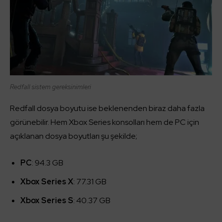
Redfall sistem gereksinimleri
Redfall dosya boyutu ise beklenenden biraz daha fazla
görünebilir. Hem Xbox Series konsolları hem de PC için
açıklanan dosya boyutları şu şekilde;
PC
: 94.3 GB
Xbox Series X
: 77.31 GB
Xbox Series S
: 40.37 GB