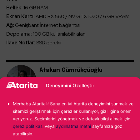
Bellek:
16 GB RAM
Ekran Kartı:
AMD RX 580 / NV GTX 1070 / 6 GB VRAM
Ağ:
Genişbant İnternet bağlantısı
Depolama:
100 GB kullanılabilir alan
İlave Notlar:
SSD gerekir
Atakan Gümrükçüoğlu
Babadan gelme video oyun tutkunluğumun
Deneyimini Özelleştir
önüne geçemiyor, yazdıkça yazıyor ve en
sonunda tekrar oyun oynuyorum. Fighting
Force ile başlayan maceram günümüz
Merhaba Ataritalı! Sana en iyi Atarita deneyimini sunmak ve
popülaritesine kadar uzanıyor...
sitemizi geliştirmek için çerezler kullanıyor, gizliliğine önem
veriyoruz. Seçimlerini yönetmek ve detaylı bilgi almak için
çerez politikası
veya
aydınlatma metni
sayfamıza göz
atabilirsin.