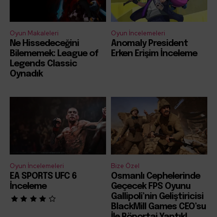
Oyun Makaleleri
Oyun İncelemeleri
Ne Hissedeceğini
Anomaly President
Bilememek: League of
Erken Erişim İnceleme
Legends Classic
Oynadık
Oyun İncelemeleri
Bize Özel
EA SPORTS UFC 6
Osmanlı Cephelerinde
İnceleme
Geçecek FPS Oyunu
Gallipoli’nin Geliştiricisi
BlackMill Games CEO’su