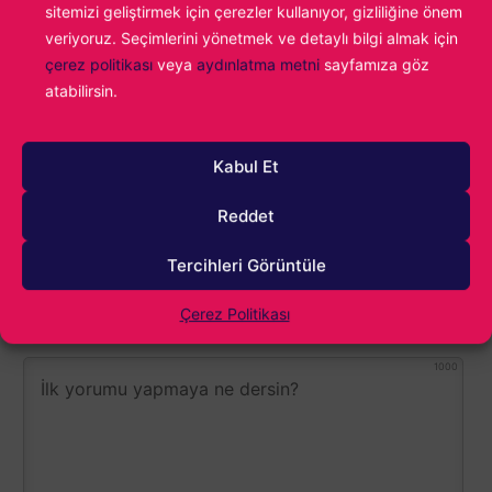
sitemizi geliştirmek için çerezler kullanıyor, gizliliğine önem
kez Age of Empires II oynayan çocuğun
veriyoruz. Seçimlerini yönetmek ve detaylı bilgi almak için
tutkusunu taşıyorum.
çerez politikası
veya
aydınlatma metni
sayfamıza göz
atabilirsin.
Rainbow Six Siege X
Konu:
Kabul Et
Reddet
Tercihleri Görüntüle
Çerez Politikası
1000