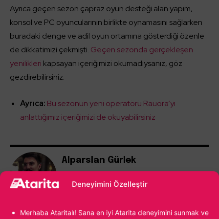
Ayrıca geçen sezon çapraz oyun desteği alan yapım,
konsol ve PC oyuncularının birlikte oynamasını sağlarken
buradaki denge ve adil oyun ortamına gösterdiği özenle
de dikkatimizi çekmişti.
Geçen sezonda gerçekleşen
yenilikleri
kapsayan içeriğimizi okumadıysanız, göz
gezdirebilirsiniz.
Ayrıca:
Bu sezonun yeni operatörü Rauora’yı
anlattığımız içeriğimizi de okuyabilirsiniz
Alparslan Gürlek
Oyunların yeni yeni yaygınlaştığı dönemlerde
Deneyimini Özelleştir
bir çocuk olarak video oyunlarıyla ilk bakışta
aşk yaşadım. Age of Empires II ile başlayan
yolculuk, kendi oyunumu yapmaya kadar
Merhaba Ataritalı! Sana en iyi Atarita deneyimini sunmak ve
ilerledi. Hala oyun sektöründeyim ve hala o ilk