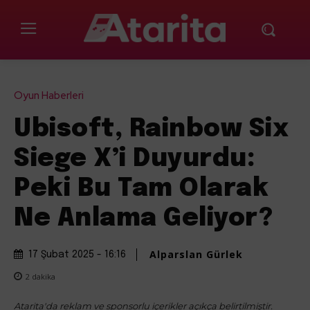
Oyun Haberleri
Ubisoft, Rainbow Six
Siege X’i Duyurdu:
Peki Bu Tam Olarak
Ne Anlama Geliyor?
Alparslan Gürlek
17 Şubat 2025 - 16:16
2
dakika
Atarita'da reklam ve sponsorlu içerikler açıkça belirtilmiştir.