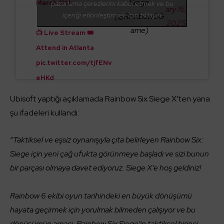
Siege
March 13th.
pazarlama çerezlerini kabul etmek ve bu
ary 16,
içeriği etkinleştirmek için tıklayın
(@Rainbow6G
2025
ame)
📺 Live Stream 🎟️
Attend in Atlanta
pic.twitter.com/tjfENv
eHKd
Ubisoft yaptığı açıklamada Rainbow Six Siege X’ten yana
şu ifadeleri kullandı:
“
Taktiksel ve eşsiz oynanışıyla çıta belirleyen Rainbow Six:
Siege için yeni çağ ufukta görünmeye başladı ve sizi bunun
bir parçası olmaya davet ediyoruz. Siege X’e hoş geldiniz!
Rainbow 6 ekibi oyun tarihindeki en büyük dönüşümü
hayata geçirmek için yorulmak bilmeden çalışıyor ve bu
dönüşümün amacı, Rainbow Six Siege’in taktiksel birinci