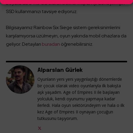
boyutu da 54.19 GB olarak belirlenmiş. En iyi deneyim için
SSD kullanmanızı tavsiye ediyoruz.
Bilgisayarınız Rainbow Six Siege sistem gereksinimlerini
karşılamıyorsa üzülmeyin, oyun yakında mobil cihazlara da
geliyor. Detayları
buradan
öğrenebilirsiniz.
Alparslan Gürlek
Oyunların yeni yeni yaygınlaştığı dönemlerde
bir çocuk olarak video oyunlarıyla ilk bakışta
aşk yaşadım. Age of Empires II ile başlayan
yolculuk, kendi oyunumu yapmaya kadar
ilerledi. Hala oyun sektöründeyim ve hala o ilk
kez Age of Empires II oynayan çocuğun
tutkusunu taşıyorum.