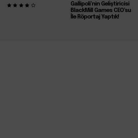
Gallipoli’nin Geliştiricisi
BlackMill Games CEO’su
İle Röportaj Yaptık!