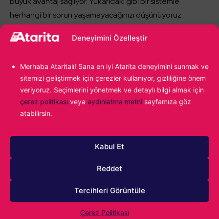
büyük avantaj sağlıyor. Yukarıdaki gibi bir sistemle
herhangi bir sorun yaşamayacağınızı düşünüyoruz.
Deneyimini Özelleştir
Merhaba Ataritalı! Sana en iyi Atarita deneyimini sunmak ve
sitemizi geliştirmek için çerezler kullanıyor, gizliliğine önem
pazarlama çerezlerini kabul etmek ve bu
veriyoruz. Seçimlerini yönetmek ve detaylı bilgi almak için
içeriği etkinleştirmek için tıklayın
çerez politikası
veya
aydınlatma metni
sayfamıza göz
atabilirsin.
Kabul Et
Reddet
Rainbow Six Siege kaç GB?
Tercihleri Görüntüle
Oyunun sistem gereksinimlerine göre bilgisayarınızda
61GB boş alan
bulunması gerekiyor. Oyunun indirme
Çerez Politikası