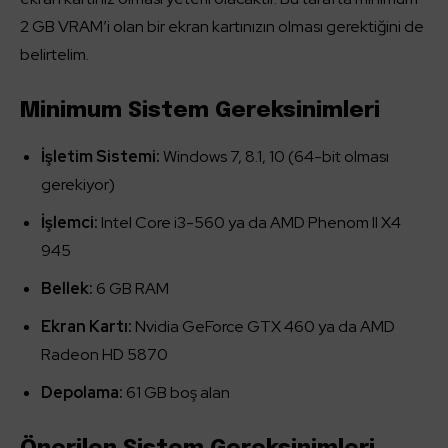
2 GB VRAM’i olan bir ekran kartınızın olması gerektiğini de
belirtelim.
Minimum Sistem Gereksinimleri
İşletim Sistemi:
Windows 7, 8.1, 10 (64-bit olması
gerekiyor)
İşlemci:
Intel Core i3-560 ya da AMD Phenom II X4
945
Bellek:
6 GB RAM
Ekran Kartı:
Nvidia GeForce GTX 460 ya da AMD
Radeon HD 5870
Depolama:
61 GB boş alan