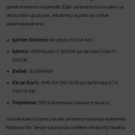
gereksinimlerini hazırladık. Eğer sisteminiz buna yakın ya
da bundan güçlüyse, rekabetçi açıdan da zorluk
yaşamayacaksınız.
İşletim Sistemi:
Windows 10 (64-bit)
İşlemci:
AMD Ryzen 5 3600X ya da Intel Core i5-
9600K
Bellek:
16 GB RAM
Ekran Kartı:
AMD RX 580 8GB ya da NVidia GTX
1060 6 GB
Depolama:
SSD kullanmanızı tavsiye ediyoruz.
Yüksek kare hızlarını yüksek yenileme hızlarıyla eşitlemek
Rainbow Six: Siege oyununda özellikle rekabetçi tarafta