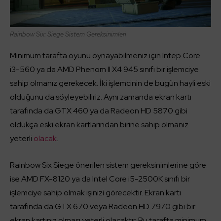
Rainbow Six: Siege Sistem Gereksinimleri
Minimum tarafta oyunu oynayabilmeniz için Intep Core
i3-560 ya da AMD Phenom II X4 945 sınıfı bir işlemciye
sahip olmanız gerekecek. İki işlemcinin de bugün hayli eski
olduğunu da söyleyebiliriz. Aynı zamanda ekran kartı
tarafında da GTX 460 ya da Radeon HD 5870 gibi
oldukça eski ekran kartlarından birine sahip olmanız
yeterli
olacak
.
Rainbow Six Siege önerilen sistem gereksinimlerine göre
ise AMD FX-8120 ya da Intel Core i5-2500K sınıfı bir
işlemciye sahip olmak işinizi görecektir. Ekran kartı
tarafında da GTX 670 veya Radeon HD 7970 gibi bir
ekran kartınız olması yeterli olacaktır. Bu tarafta minimum