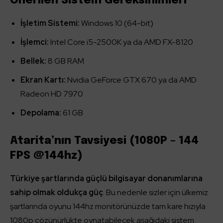
Önerilen Sistem Gereksinimleri
İşletim Sistemi:
Windows 10 (64-bit)
İşlemci:
Intel Core i5-2500K ya da AMD FX-8120
Bellek:
8 GB RAM
Ekran Kartı:
Nvidia GeForce GTX 670 ya da AMD
Radeon HD 7970
Depolama:
61 GB
Atarita’nın Tavsiyesi (1080P – 144
FPS @144hz)
Türkiye şartlarında güçlü bilgisayar donanımlarına
sahip olmak oldukça güç
. Bu nedenle sizler için ülkemiz
şartlarında oyunu 144hz monitörünüzde tam kare hızıyla
1080p çözünürlükte oynatabilecek aşağıdaki sistem