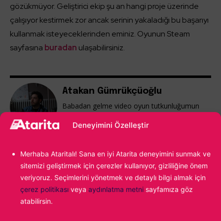
gözükmüyor. Geliştirici ekip şu an hangi proje üzerinde
çalışıyor kestirmek zor ancak serinin yakaladığı bu başarıyı
kullanmak isteyeceklerinden eminiz. Oyunun Steam
sayfasına
buradan
ulaşabilirsiniz.
Atakan Gümrükçüoğlu
Babadan gelme video oyun tutkunluğumun
önüne geçemiyor, yazdıkça yazıyor ve en
Deneyimini Özelleştir
sonunda tekrar oyun oynuyorum. Fighting
Force ile başlayan maceram günümüz
popülaritesine kadar uzanıyor...
Merhaba Ataritalı! Sana en iyi Atarita deneyimini sunmak ve
sitemizi geliştirmek için çerezler kullanıyor, gizliliğine önem
veriyoruz. Seçimlerini yönetmek ve detaylı bilgi almak için
çerez politikası
veya
aydınlatma metni
sayfamıza göz
atabilirsin.