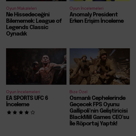
Oyun Makaleleri
Oyun İncelemeleri
Ne Hissedeceğini
Anomaly President
Bilememek: League of
Erken Erişim İnceleme
Legends Classic
Oynadık
Oyun İncelemeleri
Bize Özel
EA SPORTS UFC 6
Osmanlı Cephelerinde
İnceleme
Geçecek FPS Oyunu
Gallipoli’nin Geliştiricisi
BlackMill Games CEO’su
İle Röportaj Yaptık!