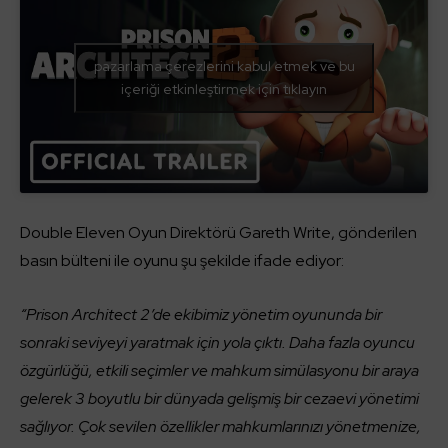
pazarlama çerezlerini kabul etmek ve bu
içeriği etkinleştirmek için tıklayın
Double Eleven Oyun Direktörü Gareth Write, gönderilen
basın bülteni ile oyunu şu şekilde ifade ediyor:
“Prison Architect 2’de ekibimiz yönetim oyununda bir
sonraki seviyeyi yaratmak için yola çıktı. Daha fazla oyuncu
özgürlüğü, etkili seçimler ve mahkum simülasyonu bir araya
gelerek 3 boyutlu bir dünyada gelişmiş bir cezaevi yönetimi
sağlıyor. Çok sevilen özellikler mahkumlarınızı yönetmenize,