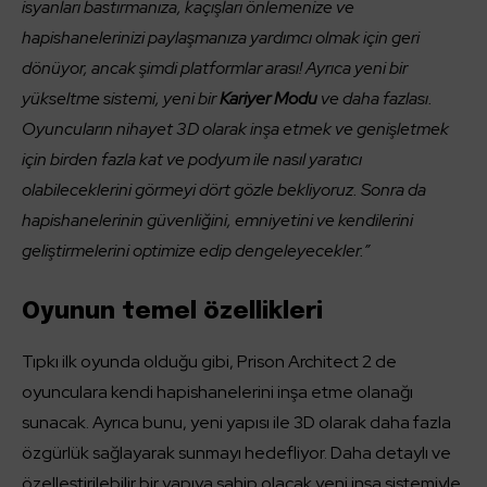
isyanları bastırmanıza, kaçışları önlemenize ve
hapishanelerinizi paylaşmanıza yardımcı olmak için geri
dönüyor, ancak şimdi platformlar arası! Ayrıca yeni bir
yükseltme sistemi, yeni bir
Kariyer Modu
ve daha fazlası.
Oyuncuların nihayet 3D olarak inşa etmek ve genişletmek
için birden fazla kat ve podyum ile nasıl yaratıcı
olabileceklerini görmeyi dört gözle bekliyoruz. Sonra da
hapishanelerinin güvenliğini, emniyetini ve kendilerini
geliştirmelerini optimize edip dengeleyecekler.”
Oyunun temel özellikleri
Tıpkı ilk oyunda olduğu gibi, Prison Architect 2 de
oyunculara kendi hapishanelerini inşa etme olanağı
sunacak. Ayrıca bunu, yeni yapısı ile 3D olarak daha fazla
özgürlük sağlayarak sunmayı hedefliyor. Daha detaylı ve
özelleştirilebilir bir yapıya sahip olacak yeni inşa sistemiyle