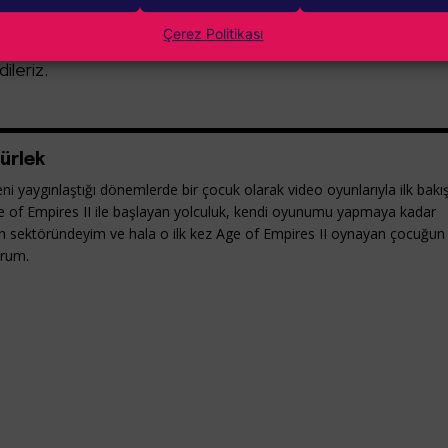
leri için bu ay Oyun Kataloğu kısmına eklenecek oyunlar b
Çerez Politikası
avantajlar hakkında bilgi almak için de
buraya tıklayabilirsiniz
.
ileriz.
ürlek
ni yaygınlaştığı dönemlerde bir çocuk olarak video oyunlarıyla ilk bakı
e of Empires II ile başlayan yolculuk, kendi oyunumu yapmaya kadar
yun sektöründeyim ve hala o ilk kez Age of Empires II oynayan çocuğun
orum.