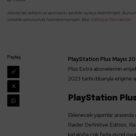
Atarita'da reklam ve sponsorlu içerikler açıkça belirtilmiştir. Bunun d
ortaklık sonucunda hazırlanmamıştır. Bkz:
Editöryal Standartlar
Paylaş
PlayStation Plus Mayıs 2
Plus Extra abonelerinin erişe
2023 tarihi itibarıyla erişime a
PlayStation Plu
Eklenecek yapımlar arasında
Raider Definitive Edition, R
kataloğa çok fazla güzel oy