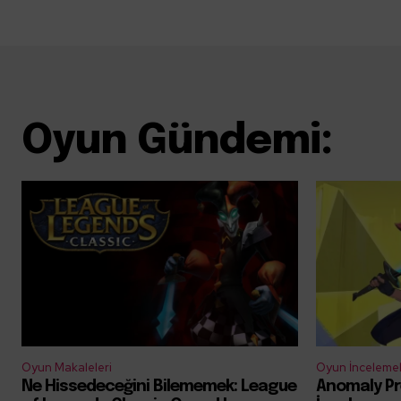
Oyun Gündemi:
Oyun Makaleleri
Oyun İncelemel
Ne Hissedeceğini Bilememek: League
Anomaly Pr