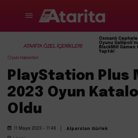
Osmanlı Cephele
Oyunu Gallipoli’ni
ATARİTA ÖZEL İÇERİKLERİ:
BlackMill Games 
Yaptık!
Oyun Haberleri
PlayStation Plus 
2023 Oyun Katalo
Oldu
Alparslan Gürlek
11 Mayıs 2023 - 11:46
1
dakika