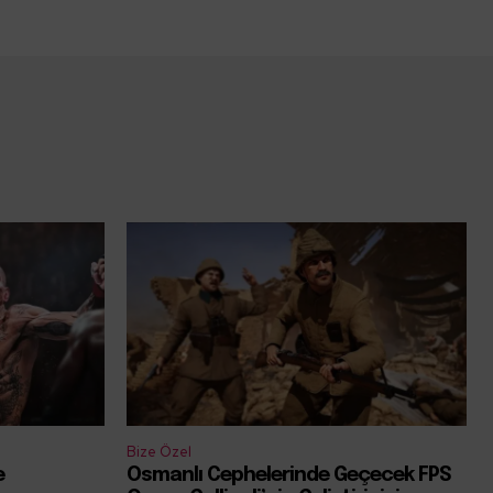
Bize Özel
e
Osmanlı Cephelerinde Geçecek FPS