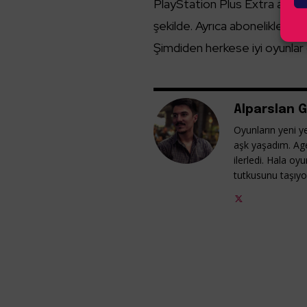
PlayStation Plus Extra abone
şekilde. Ayrıca abonelikler ve 
Şimdiden herkese iyi oyunlar d
Alparslan G
Oyunların yeni ye
aşk yaşadım. Ag
ilerledi. Hala o
tutkusunu taşıy