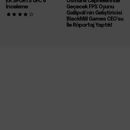
EA SPORTS UFC 6
Osmanlı Cephelerinde
İnceleme
Geçecek FPS Oyunu
Gallipoli’nin Geliştiricisi
BlackMill Games CEO’su
İle Röportaj Yaptık!