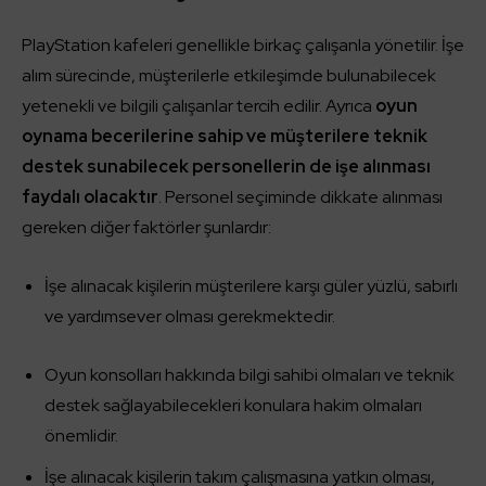
PlayStation kafeleri genellikle birkaç çalışanla yönetilir. İşe
alım sürecinde, müşterilerle etkileşimde bulunabilecek
yetenekli ve bilgili çalışanlar tercih edilir. Ayrıca
oyun
oynama becerilerine sahip ve müşterilere teknik
destek sunabilecek personellerin de işe alınması
faydalı olacaktır
. Personel seçiminde dikkate alınması
gereken diğer faktörler şunlardır:
İşe alınacak kişilerin müşterilere karşı güler yüzlü, sabırlı
ve yardımsever olması gerekmektedir.
Oyun konsolları hakkında bilgi sahibi olmaları ve teknik
destek sağlayabilecekleri konulara hakim olmaları
önemlidir.
İşe alınacak kişilerin takım çalışmasına yatkın olması,