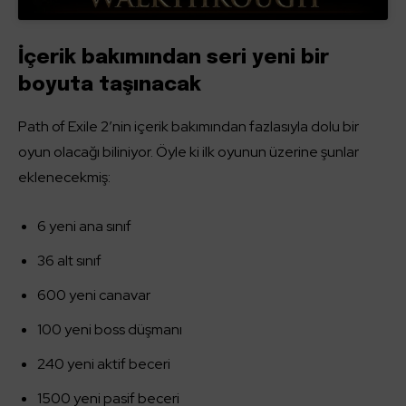
İçerik bakımından seri yeni bir
boyuta taşınacak
Path of Exile 2’nin içerik bakımından fazlasıyla dolu bir
oyun olacağı biliniyor. Öyle ki ilk oyunun üzerine şunlar
eklenecekmiş:
6 yeni ana sınıf
36 alt sınıf
600 yeni canavar
100 yeni boss düşmanı
240 yeni aktif beceri
1500 yeni pasif beceri