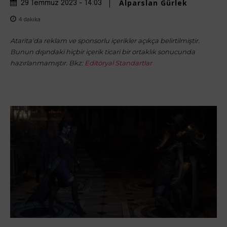
Alparslan Gürlek
29 Temmuz 2023 - 14:03
4
dakika
Atarita'da reklam ve sponsorlu içerikler açıkça belirtilmiştir.
Bunun dışındaki hiçbir içerik ticari bir ortaklık sonucunda
hazırlanmamıştır. Bkz:
Editöryal Standartlar