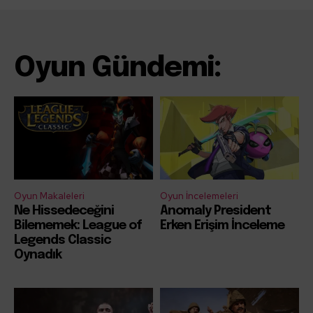
Oyun Gündemi:
Oyun Makaleleri
Oyun İncelemeleri
Ne Hissedeceğini
Anomaly President
Bilememek: League of
Erken Erişim İnceleme
Legends Classic
Oynadık