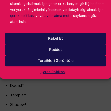
sitemizi geliştirmek için çerezler kullanıyor, gizliliğine önem
veriyoruz. Seçimlerini yönetmek ve detaylı bilgi almak için
çerez politikası
veya
aydınlatma metni
sayfamıza göz
Path of Exile’ın sınıfları
atabilirsin.
Bu sınıflardan altı tanesi hayatına devam edecekken
Scion ile yollarımız yeni hikayede ayrılacak. PoE 2’de
Kabul Et
göreceğimiz sınıfların yanına sizler için yıldız işareti bıraktık.
Reddet
Marauder*
Tercihleri Görüntüle
Ranger*
Çerez Politikası
Witch*
Duelist*
Templar*
Shadow*