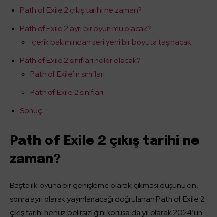
Path of Exile 2 çıkış tarihi ne zaman?
Path of Exile 2 ayrı bir oyun mu olacak?
İçerik bakımından seri yeni bir boyuta taşınacak
Path of Exile 2 sınıfları neler olacak?
Path of Exile’ın sınıfları
Path of Exile 2 sınıfları
Sonuç
Path of Exile 2 çıkış tarihi ne
zaman?
Başta ilk oyuna bir genişleme olarak çıkması düşünülen,
sonra ayrı olarak yayınlanacağı doğrulanan Path of Exile 2
çıkış tarihi henüz belirsizliğini korusa da yıl olarak 2024’ün