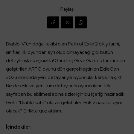
Paylaş
Diablo IV’ün doğal rakibi olan Path of Exile 2 çıkış tarihi,
sınıfları, ilk oyundan ayrı olup olmayacağı gibi bütün
detaylarıyla karşınızda! Grinding Gear Games tarafından
geliştirilen ARPG oyunu dün gerçekleştirilen ExileCon
2023 sırasında yeni detaylarıyla oyuncular karşısına çıktı.
Biz de eski ve yeni tüm detaylarını oyuncuların tek
sayfadan bulabilmesi adına sizler için bu içeriği hazırladık.
Gelin “Diablo katili” olarak geliştirilen PoE 2 nasıl bir oyun
olacak? Birlikte göz atalım.
İçindekiler: