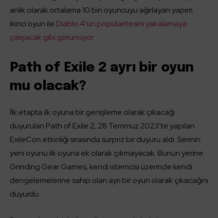
anlık olarak ortalama 10 bin oyuncuyu ağırlayan yapım
ikinci oyun ile
Diablo 4’ün popülaritesini yakalamaya
çalışacak gibi görünüyor
.
Path of Exile 2 ayrı bir oyun
mu olacak?
İlk etapta ilk oyuna bir genişleme olarak çıkacağı
duyurulan Path of Exile 2, 28 Temmuz 2023’te yapılan
ExileCon etkinliği sırasında sürpriz bir duyuru aldı. Serinin
yeni oyunu ilk oyuna ek olarak çıkmayacak. Bunun yerine
Grinding Gear Games, kendi istemcisi üzerinde kendi
dengelemelerine sahip olan ayrı bir oyun olarak çıkacağını
duyurdu.