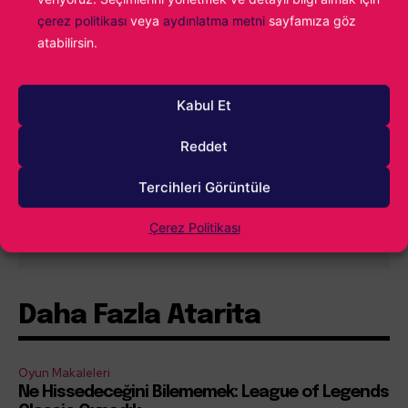
çerez politikası
veya
aydınlatma metni
sayfamıza göz
0
YORUM
atabilirsin.
Kabul Et
Reddet
Tercihleri Görüntüle
İçindekiler
Göster
Çerez Politikası
Daha Fazla Atarita
Oyun Makaleleri
Ne Hissedeceğini Bilememek: League of Legends