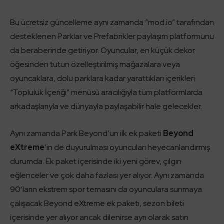
Bu ücretsiz güncelleme aynı zamanda “mod.io” tarafından
desteklenen Parklar ve Prefabrikler paylaşım platformunu
da beraberinde getiriyor. Oyuncular, en küçük dekor
öğesinden tutun özelleştirilmiş mağazalara veya
oyuncaklara, dolu parklara kadar yarattıkları içerikleri
“Topluluk İçeriği” menüsü aracılığıyla tüm platformlarda
arkadaşlarıyla ve dünyayla paylaşabilir hale gelecekler.
Aynı zamanda Park Beyond’un ilk ek paketi
Beyond
eXtreme
‘in de duyurulması oyuncuları heyecanlandırmış
durumda. Ek paket içerisinde iki yeni görev, çılgın
eğlenceler ve çok daha fazlası yer alıyor. Aynı zamanda
90’ların ekstrem spor temasını da oyunculara sunmaya
çalışacak Beyond eXtreme ek paketi, sezon bileti
içerisinde yer alıyor ancak dilenirse ayrı olarak satın