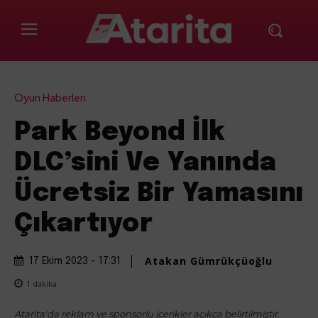
Oyun Haberleri
Park Beyond İlk
DLC’sini Ve Yanında
Ücretsiz Bir Yamasını
Çıkartıyor
Atakan Gümrükçüoğlu
17 Ekim 2023 - 17:31
1
dakika
Atarita'da reklam ve sponsorlu içerikler açıkça belirtilmiştir.