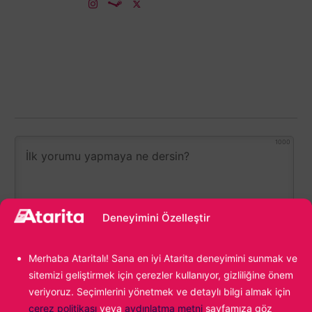
1000
Deneyimini Özelleştir
Merhaba Ataritalı! Sana en iyi Atarita deneyimini sunmak ve
sitemizi geliştirmek için çerezler kullanıyor, gizliliğine önem
veriyoruz. Seçimlerini yönetmek ve detaylı bilgi almak için
0
YORUM
çerez politikası
veya
aydınlatma metni
sayfamıza göz