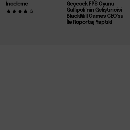
İnceleme
Geçecek FPS Oyunu
Gallipoli’nin Geliştiricisi
BlackMill Games CEO’su
İle Röportaj Yaptık!