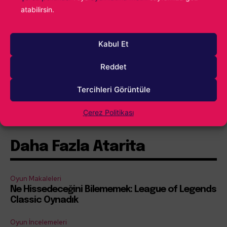
atabilirsin.
Kabul Et
Reddet
Tercihleri Görüntüle
İçindekiler
Göster
Çerez Politikası
Daha Fazla Atarita
Oyun Makaleleri
Ne Hissedeceğini Bilememek: League of Legends
Classic Oynadık
Oyun İncelemeleri