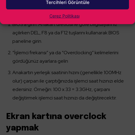
Tercihleri Görüntüle
Adımlar:
Çerez Politikası
BIOS’a girin: Anakart üreticisine göre bilgisayarınız
açılırken DEL, F8 ya da F12 tuşlarını kullanarak BIOS
paneline girin.
“İşlemci frekansı” ya da “Overclocking” kelimelerini
gördüğünüz ayarlara gelin
Anakartın yerleşik saatinin hızını (genellikle 100MHz
olur) çarpan ile çarptığınızda işlemci saat hızınızı elde
edersiniz. Örneğin: 100 x 33 = 3.3GHz, çarpanı
değiştirmek işlemci saat hızınızı da değiştirecektir.
Ekran kartına overclock
yapmak