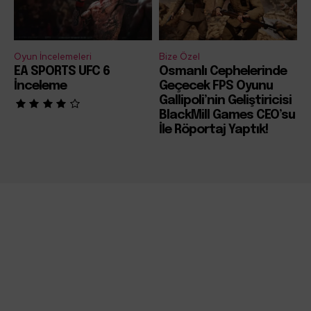
Oyun İncelemeleri
Bize Özel
EA SPORTS UFC 6
Osmanlı Cephelerinde
İnceleme
Geçecek FPS Oyunu
Gallipoli’nin Geliştiricisi
BlackMill Games CEO’su
İle Röportaj Yaptık!