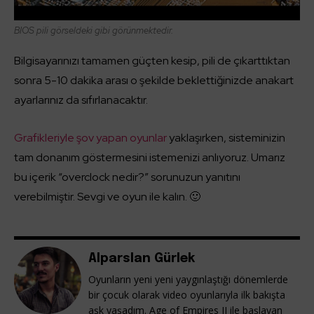
BIOS pili görseldeki gibi görünmektedir.
Bilgisayarınızı tamamen güçten kesip, pili de çıkarttıktan
sonra 5-10 dakika arası o şekilde beklettiğinizde anakart
ayarlarınız da sıfırlanacaktır.
Grafikleriyle şov yapan oyunlar
yaklaşırken, sisteminizin
tam donanım göstermesini istemenizi anlıyoruz. Umarız
bu içerik “overclock nedir?” sorunuzun yanıtını
verebilmiştir. Sevgi ve oyun ile kalın. 🙂
Alparslan Gürlek
Oyunların yeni yeni yaygınlaştığı dönemlerde
bir çocuk olarak video oyunlarıyla ilk bakışta
aşk yaşadım. Age of Empires II ile başlayan