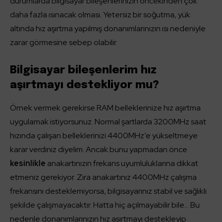
durumlarda bilgisayar bileşenlerinizin öncekinden çok
daha fazla ısınacak olması. Yetersiz bir soğutma, yük
altında hız aşırtma yapılmış donanımlarınızın ısı nedeniyle
zarar görmesine sebep olabilir.
Bilgisayar bileşenlerim hız
aşırtmayı destekliyor mu?
Örnek vermek gerekirse RAM belleklerinize hız aşırtma
uygulamak istiyorsunuz. Normal şartlarda 3200MHz saat
hızında çalışan belleklerinizi 4400MHz’e yükseltmeye
karar verdiniz diyelim. Ancak bunu yapmadan önce
kesinlikle
anakartınızın frekans uyumluluklarına dikkat
etmeniz gerekiyor. Zira anakartınız 4400MHz çalışma
frekansını desteklemiyorsa, bilgisayarınız stabil ve sağlıklı
şekilde çalışmayacaktır. Hatta hiç açılmayabilir bile… Bu
nedenle donanımlarınızın hız aşırtmayı destekleyip