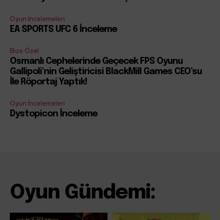
Oyun İncelemeleri
EA SPORTS UFC 6 İnceleme
Bize Özel
Osmanlı Cephelerinde Geçecek FPS Oyunu
Gallipoli’nin Geliştiricisi BlackMill Games CEO’su
İle Röportaj Yaptık!
Oyun İncelemeleri
Dystopicon İnceleme
Oyun Gündemi: