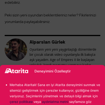
edebiliriz.
Peki sizin yeni oyundan beklentileriniz neler? Fikirlerinizi
yorumlarda paylaşabilirsiniz.
Alparslan Gürlek
Oyunların yeni yeni yaygınlaştığı dönemlerde
bir çocuk olarak video oyunlarıyla ilk bakışta
aşk yaşadım. Age of Empires II ile başlayan
yolculuk, kendi oyunumu yapmaya kadar
ilerledi. Hala oyun sektöründeyim ve hala o ilk
Deneyimini Özelleştir
kez Age of Empires II oynayan çocuğun
tutkusunu taşıyorum.
Merhaba Ataritalı! Sana en iyi Atarita deneyimini sunmak ve
sitemizi geliştirmek için çerezler kullanıyor, gizliliğine önem
veriyoruz. Seçimlerini yönetmek ve detaylı bilgi almak için
EA Sports FC 26
Konu:
çerez politikası
veya
aydınlatma metni
sayfamıza göz