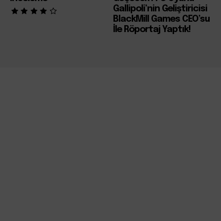
Gallipoli’nin Geliştiricisi
BlackMill Games CEO’su
İle Röportaj Yaptık!