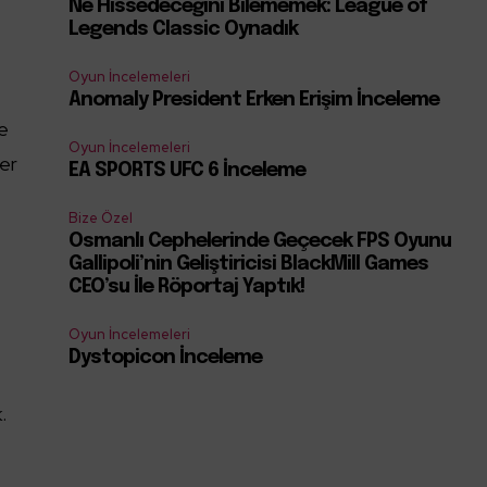
Ne Hissedeceğini Bilememek: League of
Legends Classic Oynadık
Oyun İncelemeleri
Anomaly President Erken Erişim İnceleme
de
Oyun İncelemeleri
ler
EA SPORTS UFC 6 İnceleme
Bize Özel
Osmanlı Cephelerinde Geçecek FPS Oyunu
Gallipoli’nin Geliştiricisi BlackMill Games
CEO’su İle Röportaj Yaptık!
Oyun İncelemeleri
Dystopicon İnceleme
.