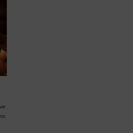
 ve
yor,