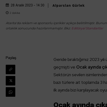
Alparslan Gürlek
28 Aralık 2023 - 14:30
2
dakika
Atarita'da reklam ve sponsorlu içerikler açıkça belirtilmiştir. Bunun d
ortaklık sonucunda hazırlanmamıştır. Bkz:
Editöryal Standartlar
Paylaş
Geride bıraktığımız 2023 yılı 
geçmişti ve
Ocak ayında çı
Sektörün sevilen isimlerinden
bazı türlere ait toplamda 3 har
ilk ayında bizi karşılayacak oyu
Ocak ayında çıka