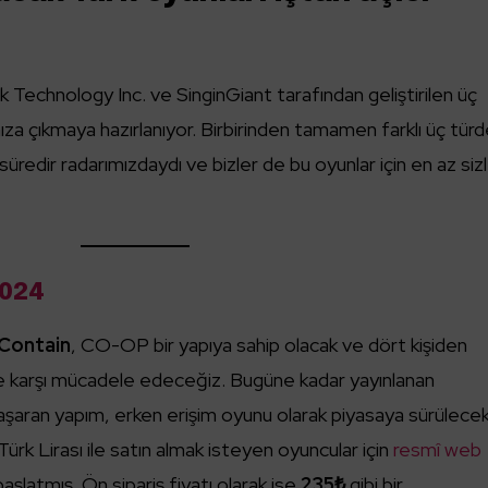
chnology Inc. ve SinginGiant tarafından geliştirilen üç
za çıkmaya hazırlanıyor. Birbirinden tamamen farklı üç tür
süredir radarımızdaydı ve bizler de bu oyunlar için en az siz
2024
Contain
, CO-OP bir yapıya sahip olacak ve dört kişiden
ere karşı mücadele edeceğiz. Bugüne kadar yayınlanan
aşaran yapım, erken erişim oyunu olarak piyasaya sürülecek
 Türk Lirası ile satın almak isteyen oyuncular için
resmî web
başlatmış. Ön sipariş fiyatı olarak ise
235₺
gibi bir