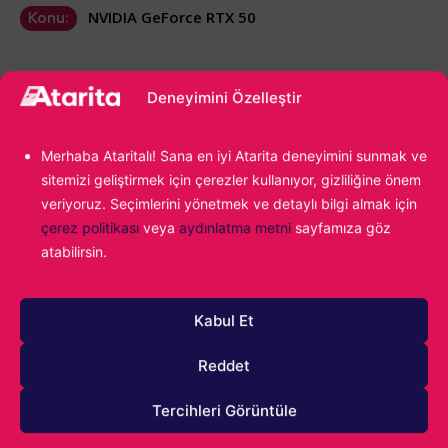
NVIDIA GeForce RTX 50
Konu:
Deneyimini Özelleştir
Merhaba Ataritalı! Sana en iyi Atarita deneyimini sunmak ve
sitemizi geliştirmek için çerezler kullanıyor, gizliliğine önem
veriyoruz. Seçimlerini yönetmek ve detaylı bilgi almak için
1000
çerez politikası
veya
aydınlatma metni
sayfamıza göz
atabilirsin.
Kabul Et
Reddet
Tercihleri Görüntüle
0
YORUM