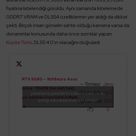
fiyatına listelendiği görüldü. Aynı zamanda listelemede
GDDR7 VRAM ve DLSS4 özelliklerinin yer aldığı da dikkat
çekti. Birçok insan görselin sahte olduğu kanısına varsa da
donanımlar konusunda daha önce sızıntılar yapan
Kopite7kimi
, DLSS 4.0’ın olacağını doğruladı.
RTX 5080 – 1699euro Asus
— Tomasz
Janu
price ~1349$ (no vat/tax)
Gawroński
ary 2,
pazarlama çerezlerini kabul etmek ve bu
pic.twitter.com/ui24JcWqN
içeriği etkinleştirmek için tıklayın
(@Gawrosk
202
Q
iT)
5