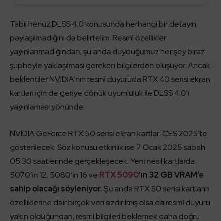
Tabii henüz DLSS 4.0 konusunda herhangi bir detayın
paylaşılmadığını da belirtelim. Resmî özellikler
yayınlanmadığından, şu anda duyduğumuz her şey biraz
şüpheyle yaklaşılması gereken bilgilerden oluşuyor. Ancak
beklentiler NVIDIA’nın resmî duyuruda RTX 40 serisi ekran
kartları için de geriye dönük uyumluluk ile DLSS 4.0’ı
yayınlaması yönünde.
NVIDIA GeForce RTX 50 serisi ekran kartları CES 2025’te
gösterilecek. Söz konusu etkinlik ise 7 Ocak 2025 sabah
05:30 saatlerinde gerçekleşecek. Yeni nesil kartlarda
5070’in 12, 5080’in 16 ve
RTX 5090
‘ın 32 GB VRAM’e
sahip olacağı söyleniyor.
Şu anda RTX 50 serisi kartların
özelliklerine dair birçok veri sızdırılmış olsa da resmî duyuru
yakın olduğundan, resmî bilgileri beklemek daha doğru