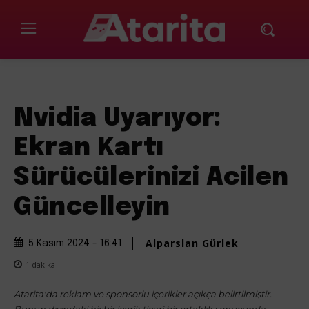
Nvidia Uyarıyor:
Ekran Kartı
Sürücülerinizi Acilen
Güncelleyin
Alparslan Gürlek
5 Kasım 2024 - 16:41
1
dakika
Atarita'da reklam ve sponsorlu içerikler açıkça belirtilmiştir.
Bunun dışındaki hiçbir içerik ticari bir ortaklık sonucunda