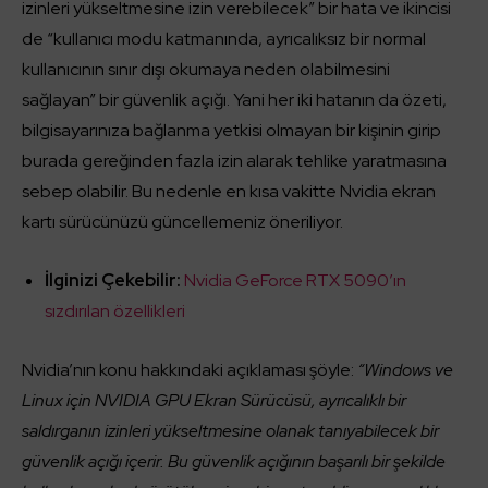
izinleri yükseltmesine izin verebilecek” bir hata ve ikincisi
de “kullanıcı modu katmanında, ayrıcalıksız bir normal
kullanıcının sınır dışı okumaya neden olabilmesini
sağlayan” bir güvenlik açığı. Yani her iki hatanın da özeti,
bilgisayarınıza bağlanma yetkisi olmayan bir kişinin girip
burada gereğinden fazla izin alarak tehlike yaratmasına
sebep olabilir. Bu nedenle en kısa vakitte Nvidia ekran
kartı sürücünüzü güncellemeniz öneriliyor.
İlginizi Çekebilir:
Nvidia GeForce RTX 5090’ın
sızdırılan özellikleri
Nvidia’nın konu hakkındaki açıklaması şöyle:
“Windows ve
Linux için NVIDIA GPU Ekran Sürücüsü, ayrıcalıklı bir
saldırganın izinleri yükseltmesine olanak tanıyabilecek bir
güvenlik açığı içerir. Bu güvenlik açığının başarılı bir şekilde