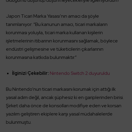
olduğumu düşünüp düşünmeyecekleriyle ilgileniyordum
“
Japon Ticari Marka Yasası’nın amacı da şöyle
tanımlanıyor: “Bu kanunun amacı, ticari markaların
korunması yoluyla, ticari marka kullanan kişilerin
işletmelerinin itibarının korunmasını sağlamak, böylece
endüstri gelişmesine ve tüketicilerin çıkarlarının
korunmasına katkıda bulunmaktır.”
İlginizi Çekebilir:
Nintendo Switch 2 duyuruldu
Bu Nintendo’nun ticari markasını korumak için attığı ilk
yasal adım değil, ancak şüphesiz ki en gariplerinden birisi.
Şirket daha önce de konsolları modifiye eden ve korsan
yazılım geliştiren ekiplere karşı yasal müdahalelerde
bulunmuştu.