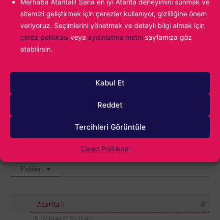
Merhaba Ataritalı! Sana en iyi Atarita deneyimini sunmak ve
sitemizi geliştirmek için çerezler kullanıyor, gizliliğine önem
veriyoruz. Seçimlerini yönetmek ve detaylı bilgi almak için
çerez politikası
veya
aydınlatma metni
sayfamıza göz
1000
atabilirsin.
Kabul Et
Reddet
Tercihleri Görüntüle
Çerez Politikası
1
YORUM
Eskiler
Ataritalı
17 Ocak 2025 17:43