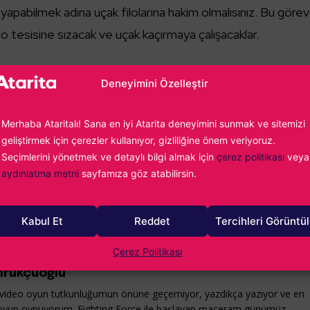
 yapabilmek adına uçak filolarına hakim olmalısınız. Bu görev
filo tesisine sızacak ve uçak kaçırmaya çalışacaklar.
Deneyimini Özelleştir
se kara savaşları açısından çok önemli bir konumda. Netice
Merhaba Ataritalı! Sana en iyi Atarita deneyimini sunmak ve sitemizi
avaşın galibi sayılacak. Outpost Assault görevinde ise
geliştirmek için çerezler kullanıyor, gizliliğine önem veriyoruz.
le geçirmek için kolları sıvayacak.
Seçimlerini yönetmek ve detaylı bilgi almak için
çerez politikası
veya
aydınlatma metni
sayfamıza göz atabilirsin.
ihine kadar devam edecek ​​ve oyunun Demo sürümü festiv
Kabul Et
Reddet
Tercihleri Görüntü
Çerez Politikası
rükçüoğlu
ideo oyun tutkunluğumun önüne geçemiyor, yazdıkça yazıyor ve en
oyun oynuyorum. Fighting Force ile başlayan maceram günümüz