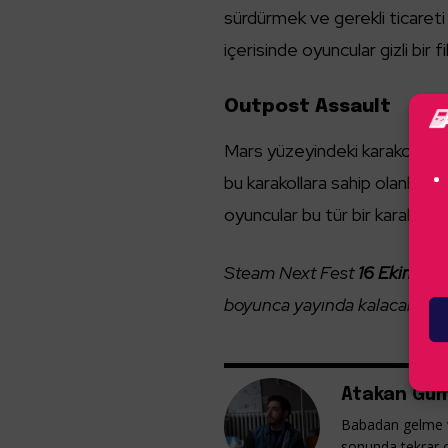
sürdürmek ve gerekli ticareti
içerisinde oyuncular gizli bir 
Outpost Assault
Mars yüzeyindeki karakollar i
bu karakollara sahip olanlar s
oyuncular bu tür bir karakolu e
Steam Next Fest
16 Ekim
tar
boyunca yayında kalacak.
Atakan Güm
Babadan gelme v
sonunda tekrar 