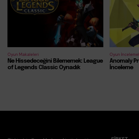
Oyun Makaleleri
Oyun İncelemel
Ne Hissedeceğini Bilememek: League
Anomaly Pr
of Legends Classic Oynadık
İnceleme