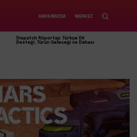
HAKKIMIZDA
MERKEZ
Dispatch Röportajı: Türkçe Dil
Desteği, Türün Geleceği ve Dahası