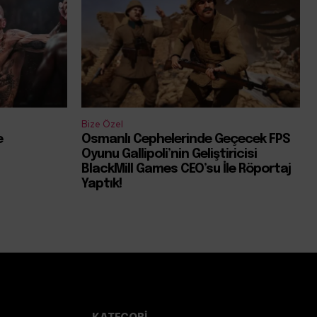
Bize Özel
e
Osmanlı Cephelerinde Geçecek FPS
Oyunu Gallipoli’nin Geliştiricisi
BlackMill Games CEO’su İle Röportaj
Yaptık!