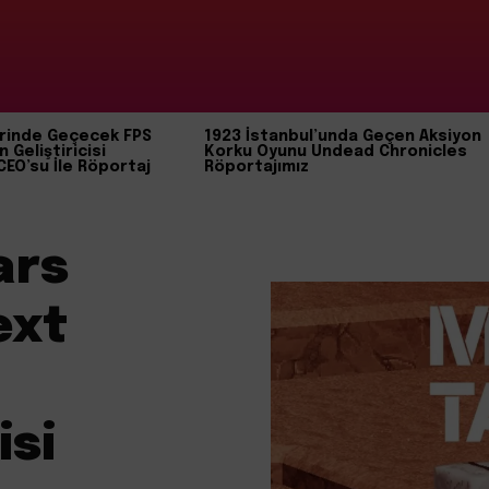
rinde Geçecek FPS
1923 İstanbul’unda Geçen Aksiyon
n Geliştiricisi
Korku Oyunu Undead Chronicles
CEO’su İle Röportaj
Röportajımız
ars
ext
isi