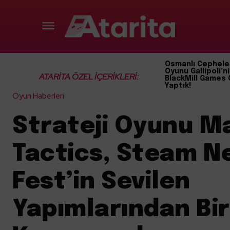
Osmanlı Cephele
Oyunu Gallipoli’ni
ATARİTA ÖZEL İÇERİKLERİ:
BlackMill Games 
Yaptık!
Oyun Haberleri
Strateji Oyunu M
Tactics, Steam N
Fest’in Sevilen
Yapımlarından Bir