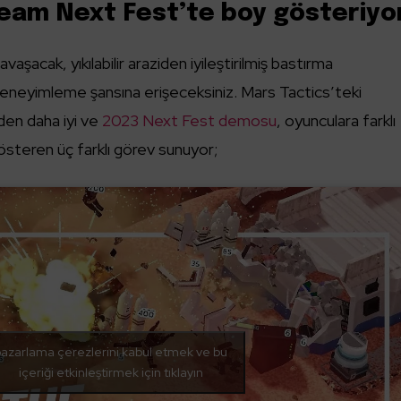
eam Next Fest’te boy gösteriyo
avaşacak, yıkılabilir araziden iyileştirilmiş bastırma
deneyimleme şansına erişeceksiniz. Mars Tactics’teki
den daha iyi ve
2023 Next Fest demosu
, oyunculara farklı
gösteren üç farklı görev sunuyor;
azarlama çerezlerini kabul etmek ve bu
içeriği etkinleştirmek için tıklayın