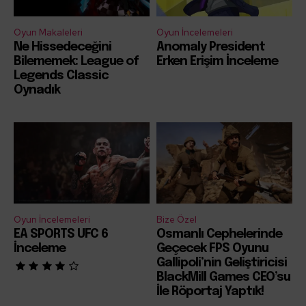
Oyun Makaleleri
Oyun İncelemeleri
Ne Hissedeceğini
Anomaly President
Bilememek: League of
Erken Erişim İnceleme
Legends Classic
Oynadık
Oyun İncelemeleri
Bize Özel
EA SPORTS UFC 6
Osmanlı Cephelerinde
İnceleme
Geçecek FPS Oyunu
Gallipoli’nin Geliştiricisi
BlackMill Games CEO’su
İle Röportaj Yaptık!