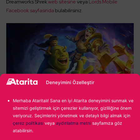
Dreamworks Shrek
web sitesine
veya
Lords Mobile
Facebook sayfasında
bulabilirsiniz.
Deneyimini Özelleştir
Merhaba Ataritalı! Sana en iyi Atarita deneyimini sunmak ve
Büyük ödüllerle dolu bu benzersiz eğlenceye katılmak
sitemizi geliştirmek için çerezler kullanıyor, gizliliğine önem
için Lords Mobile’ı hemen şimdi
Google Play Store
,
App
veriyoruz. Seçimlerini yönetmek ve detaylı bilgi almak için
Store
,
Steam
veya
PC’den
(oyunun resmi web sitesi
çerez politikası
veya
aydınlatma metni
sayfamıza göz
atabilirsin.
üzerinden) ücretsiz olarak indirebilirsiniz.