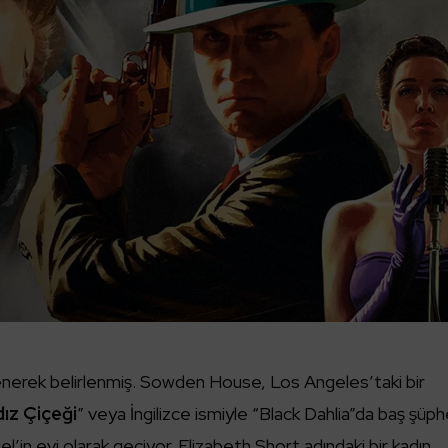
lenerek belirlenmiş. Sowden House, Los Angeles’taki bir
dız Çiçeği
” veya İngilizce ismiyle “Black Dahlia”da baş şüphe
’in evi olarak geçiyor. Elizabeth Short adındaki bir kadın,