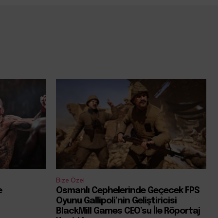
Bize Özel
e
Osmanlı Cephelerinde Geçecek FPS
Oyunu Gallipoli’nin Geliştiricisi
BlackMill Games CEO’su İle Röportaj