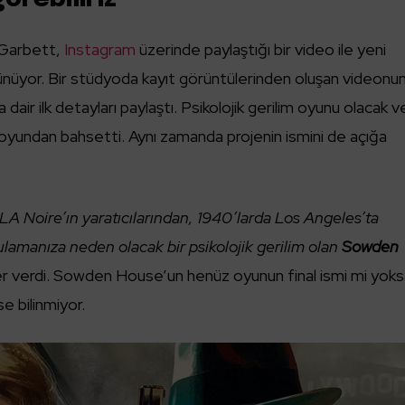
 Garbett,
Instagram
üzerinde paylaştığı bir video ile yeni
rünüyor. Bir stüdyoda kayıt görüntülerinden oluşan videonu
air ilk detayları paylaştı. Psikolojik gerilim oyunu olacak v
yundan bahsetti. Aynı zamanda projenin ismini de açığa
LA Noire’ın yaratıcılarından, 1940’larda Los Angeles’ta
gulamanıza neden olacak bir psikolojik gerilim olan
Sowden
yer verdi. Sowden House’un henüz oyunun final ismi mi yok
se bilinmiyor.