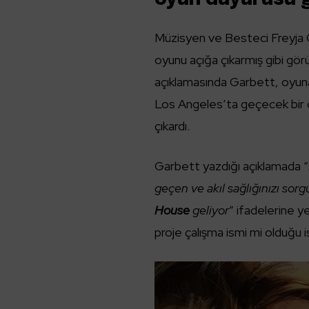
Müzisyen ve Besteci Freyja
oyunu açığa çıkarmış gibi gö
açıklamasında Garbett, oyuna d
Los Angeles’ta geçecek bir o
çıkardı.
Garbett yazdığı açıklamada “
geçen ve akıl sağlığınızı sor
House
geliyor
” ifadelerine 
proje çalışma ismi mi olduğu i