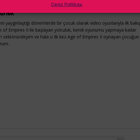
Çerez Politikası
ürlek
ni yaygınlaştığı dönemlerde bir çocuk olarak video oyunlarıyla ilk bakı
e of Empires II ile başlayan yolculuk, kendi oyunumu yapmaya kadar
yun sektöründeyim ve hala o ilk kez Age of Empires II oynayan çocuğun
orum.
1000