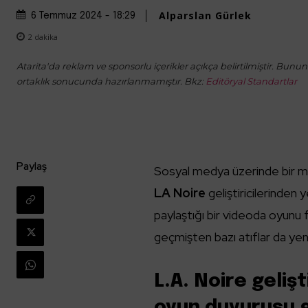
Alparslan Gürlek
6 Temmuz 2024 - 18:29
2
dakika
Atarita'da reklam ve sponsorlu içerikler açıkça belirtilmiştir. Bunun d
ortaklık sonucunda hazırlanmamıştır. Bkz:
Editöryal Standartlar
Paylaş
Sosyal medya üzerinde bir müz
LA Noire
geliştiricilerinden
paylaştığı bir videoda oyunu 
geçmişten bazı atıflar da yen
L.A. Noire geliş
oyun duyurusu g