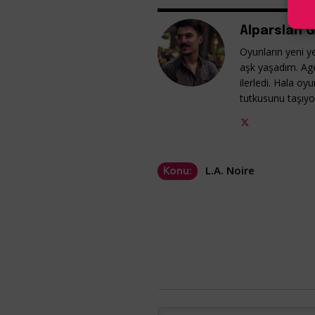
Alparslan G
Oyunların yeni ye
aşk yaşadım. Ag
ilerledi. Hala o
tutkusunu taşıy
L.A. Noire
Konu: