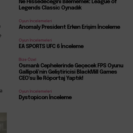
Ne Hissedeceğini Bilememek: League of
Legends Classic Oynadık
Oyun İncelemeleri
n
Anomaly President Erken Erişim İnceleme
e
Oyun İncelemeleri
EA SPORTS UFC 6 İnceleme
Bize Özel
Osmanlı Cephelerinde Geçecek FPS Oyunu
Gallipoli’nin Geliştiricisi BlackMill Games
CEO’su İle Röportaj Yaptık!
sa
Oyun İncelemeleri
Dystopicon İnceleme