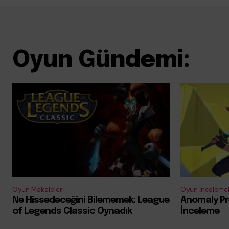
Oyun Gündemi:
Oyun Makaleleri
Oyun İncelemel
Ne Hissedeceğini Bilememek: League
Anomaly Pr
of Legends Classic Oynadık
İnceleme