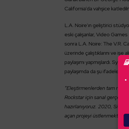
California’da vahşice katledi
L.A. Noire’ın geliştirici stüd
eski çalışanlar, Video Games
sonra L.A. Noire: The V.R. Ca
üzerinde çalıştıklarını ve işe 
paylaşımı yapmışlardı. Sydne
paylaşımda da şu ifadelere ye
“Eleştirmenlerden tam not al
Rockstar için sanal gerçeklik
hazırlanıyoruz. 2020, Sidney’d
açan projeyi üstlenmekten 