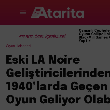
Osmanlı Cephele
Oyunu Gallipoli’ni
ATARİTA ÖZEL İÇERİKLERİ:
BlackMill Games 
Yaptık!
Oyun Haberleri
Eski LA Noire
Geliştiricilerinde
1940’larda Geçen 
Oyun Geliyor Olabi