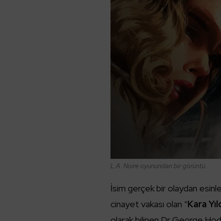
L.A. Noire oyunundan bir görüntü.
İsim gerçek bir olaydan esin
cinayet vakası olan “
Kara Yıl
olarak bilinen Dr George Hodel