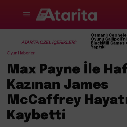
Osmanlı Cephele
Oyunu Gallipoli’ni
ATARİTA ÖZEL İÇERİKLERİ:
BlackMill Games 
Yaptık!
Oyun Haberleri
Max Payne İle Haf
Kazınan James
McCaffrey Hayatı
Kaybetti