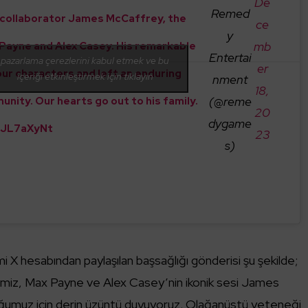
De
Remed
 collaborator James McCaffrey, the
ce
y
mb
 Payne and Alex Casey. His remarkable
Entertai
pazarlama çerezlerini kabul etmek ve bu
er
 our characters and left an enduring
içeriği etkinleştirmek için tıklayın
nment
18,
(@reme
nity. Our hearts go out to his family.
20
dygame
EJL7aXyNt
23
s)
 hesabından paylaşılan başsağlığı gönderisi şu şekilde;
kçimiz, Max Payne ve Alex Casey’nin ikonik sesi James
ğumuz için derin üzüntü duyuyoruz. Olağanüstü yeteneği