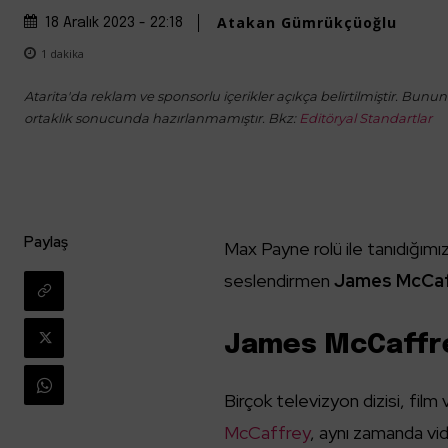
Atakan Gümrükçüoğlu
18 Aralık 2023 - 22:18
1
dakika
Atarita'da reklam ve sponsorlu içerikler açıkça belirtilmiştir. Bunun d
ortaklık sonucunda hazırlanmamıştır. Bkz:
Editöryal Standartlar
Paylaş
Max Payne rolü ile tanıdığımı
seslendirmen
James McCa
James McCaffre
Birçok televizyon dizisi, fil
McCaffrey
, aynı zamanda vid