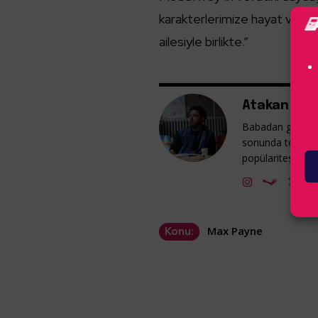
karakterlerimize hayat verdi v
ailesiyle birlikte.”
Atakan Güm
Babadan gelme v
sonunda tekrar 
popülaritesine ka
Max Payne
Konu: