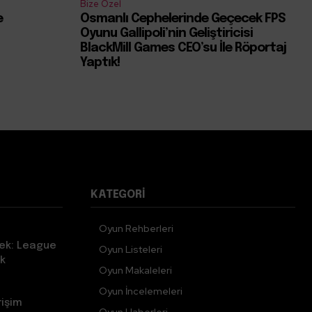
Bize Özel
e
Osmanlı Cephelerinde Geçecek FPS
Oyunu Gallipoli’nin Geliştiricisi
BlackMill Games CEO’su İle Röportaj
Yaptık!
KATEGORI
Oyun Rehberleri
ek: League
Oyun Listeleri
k
Oyun Makaleleri
Oyun İncelemeleri
rişim