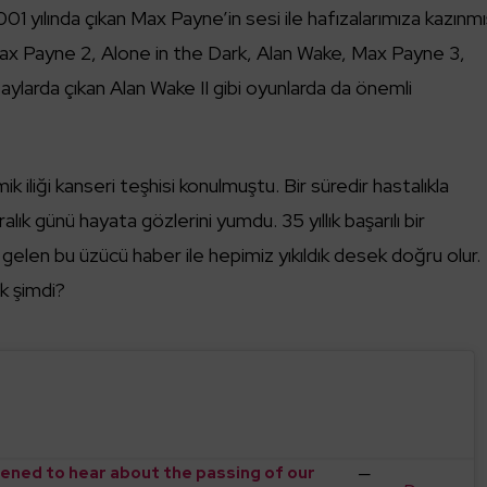
001 yılında çıkan Max Payne’in sesi ile hafızalarımıza kazınm
Max Payne 2, Alone in the Dark, Alan Wake, Max Payne 3,
ylarda çıkan Alan Wake II gibi oyunlarda da önemli
iliği kanseri teşhisi konulmuştu. Bir süredir hastalıkla
k günü hayata gözlerini yumdu. 35 yıllık başarılı bir
gelen bu üzücü haber ile hepimiz yıkıldık desek doğru olur.
k şimdi?
—
ened to hear about the passing of our