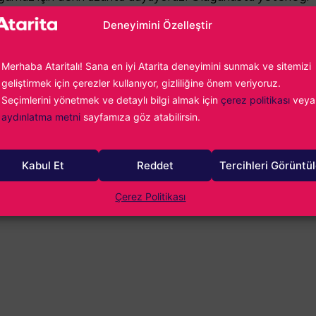
e toplumumuz üzerinde kalıcı bir etki bıraktı. Kalbimiz
Deneyimini Özelleştir
Merhaba Ataritalı! Sana en iyi Atarita deneyimini sunmak ve sitemizi
geliştirmek için çerezler kullanıyor, gizliliğine önem veriyoruz.
Seçimlerini yönetmek ve detaylı bilgi almak için
çerez politikası
veya
rükçüoğlu
aydınlatma metni
sayfamıza göz atabilirsin.
ideo oyun tutkunluğumun önüne geçemiyor, yazdıkça yazıyor ve en
oyun oynuyorum. Fighting Force ile başlayan maceram günümüz
dar uzanıyor...
Kabul Et
Reddet
Tercihleri Görüntü
Çerez Politikası