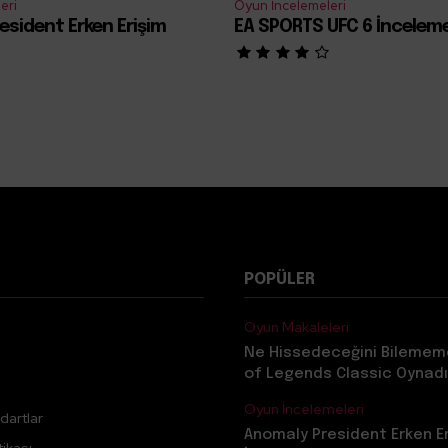
eri
Oyun İncelemeleri
esident Erken Erişim
EA SPORTS UFC 6 İncelem
POPÜLER
Oyun Makaleleri
Ne Hissedeceğini Bilemem
of Legends Classic Oynadı
Oyun İncelemeleri
dartlar
Anomaly President Erken E