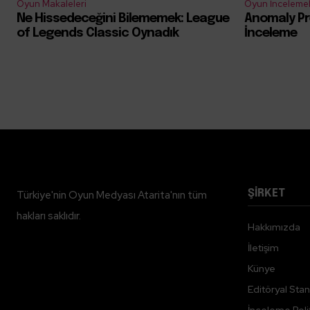
Oyun Makaleleri
Oyun İncelemel
Ne Hissedeceğini Bilememek: League
Anomaly Pr
of Legends Classic Oynadık
İnceleme
ŞİRKET
Türkiye'nin Oyun Medyası Atarita'nın tüm
hakları saklıdır.
Hakkımızda
İletişim
Künye
Editöryal Stan