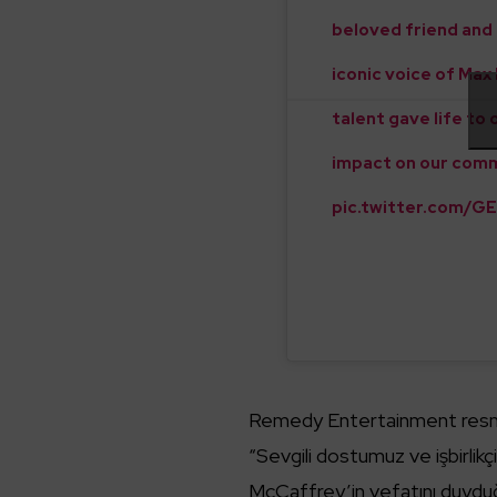
beloved friend and
iconic voice of Max
talent gave life to
impact on our commu
pic.twitter.com/G
Remedy Entertainment resmi X
“Sevgili dostumuz ve işbirli
McCaffrey’in vefatını duydu