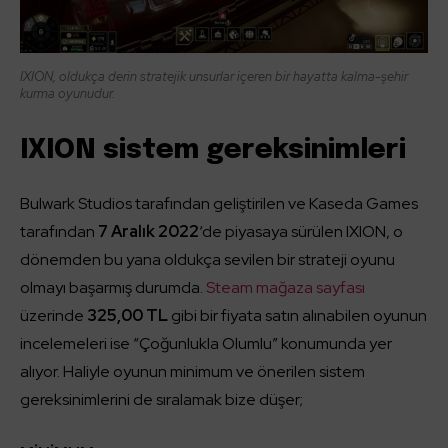
IXION, oldukça derin stratejik unsurlar içeren bir hayatta kalma-şehir
kurma oyunudur.
IXION sistem gereksinimleri
Bulwark Studios tarafından geliştirilen ve Kaseda Games
tarafından
7
Aralık 2022
‘de piyasaya sürülen IXION, o
dönemden bu yana oldukça sevilen bir strateji oyunu
olmayı başarmış durumda.
Steam mağaza sayfası
üzerinde
325,00 TL
gibi bir fiyata satın alınabilen oyunun
incelemeleri ise “Çoğunlukla Olumlu” konumunda yer
alıyor. Haliyle oyunun minimum ve önerilen sistem
gereksinimlerini de sıralamak bize düşer;