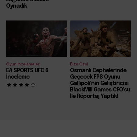
Oynadık
Oyun İncelemeleri
Bize Özel
EA SPORTS UFC 6
Osmanlı Cephelerinde
İnceleme
Geçecek FPS Oyunu
Gallipoli’nin Geliştiricisi
BlackMill Games CEO’su
İle Röportaj Yaptık!