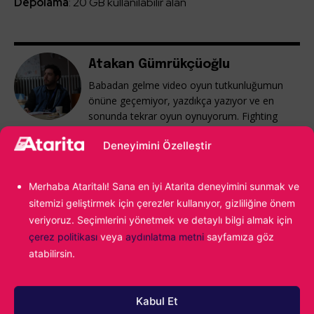
Depolama
: 20 GB kullanılabilir alan
Atakan Gümrükçüoğlu
Babadan gelme video oyun tutkunluğumun
önüne geçemiyor, yazdıkça yazıyor ve en
sonunda tekrar oyun oynuyorum. Fighting
Force ile başlayan maceram günümüz
Deneyimini Özelleştir
popülaritesine kadar uzanıyor...
Merhaba Ataritalı! Sana en iyi Atarita deneyimini sunmak ve
sitemizi geliştirmek için çerezler kullanıyor, gizliliğine önem
veriyoruz. Seçimlerini yönetmek ve detaylı bilgi almak için
çerez politikası
veya
aydınlatma metni
sayfamıza göz
atabilirsin.
Kabul Et
1000