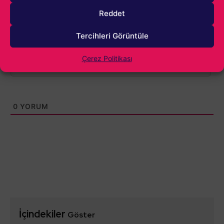
Reddet
Tercihleri Görüntüle
Çerez Politikası
0
YORUM
İçindekiler
Göster