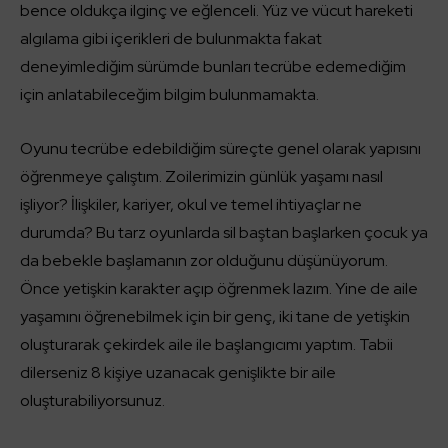
bence oldukça ilginç ve eğlenceli. Yüz ve vücut hareketi
algılama gibi içerikleri de bulunmakta fakat
deneyimlediğim sürümde bunları tecrübe edemediğim
için anlatabileceğim bilgim bulunmamakta.
Oyunu tecrübe edebildiğim süreçte genel olarak yapısını
öğrenmeye çalıştım. Zoilerimizin günlük yaşamı nasıl
işliyor? İlişkiler, kariyer, okul ve temel ihtiyaçlar ne
durumda? Bu tarz oyunlarda sil baştan başlarken çocuk ya
da bebekle başlamanın zor olduğunu düşünüyorum.
Önce yetişkin karakter açıp öğrenmek lazım. Yine de aile
yaşamını öğrenebilmek için bir genç, iki tane de yetişkin
oluşturarak çekirdek aile ile başlangıcımı yaptım. Tabii
dilerseniz 8 kişiye uzanacak genişlikte bir aile
oluşturabiliyorsunuz.