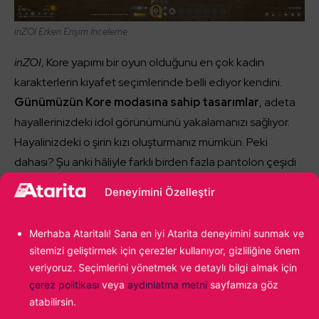
inZOI
Erken Erişim İnceleme
inZOI
, Kore yapımı bir oyun olduğunu en çok kadın
karakterlerin kıyafet seçimlerinde belli ediyor kendini.
Günümüzün Kore modasına sahip tasarımlar
, adeta
hayallerinizdeki idol görünümünü yakalamanızı sağlıyor.
Hayalinizdeki o şirin kızı oluşturmanız mümkün. Peki
dahası? Şu anki hâliyle farklı birden fazla pantolon çeşidi
bulunduran oyunda bir tane düz askılı elbise
Deneyimini Özelleştir
bulundurmaması bana çok absürt geldi. Ya da
karakterime evde rahat rahat gezsin diye giydirmelik
Merhaba Ataritalı! Sana en iyi Atarita deneyimini sunmak ve
pamuklu şort bile bulamamak… Bu tarz bir yaşam
sitemizi geliştirmek için çerezler kullanıyor, gizliliğine önem
simülasyonu, çeşitliliğe giderken temelde olması
veriyoruz. Seçimlerini yönetmek ve detaylı bilgi almak için
gerekenlerin üstüne koyar diye düşünüyordum. Elbette ki
çerez politikası
veya
aydınlatma metni
sayfamıza göz
eklemezler demiyorum ama şu an oyuna girdiğinizde
atabilirsin.