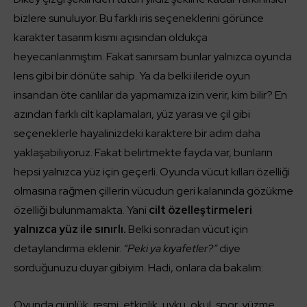
bizlere sunuluyor. Bu farklı iris seçeneklerini görünce
karakter tasarım kısmı açısından oldukça
heyecanlanmıştım. Fakat sanırsam bunlar yalnızca oyunda
lens gibi bir dönüte sahip. Ya da belki ileride oyun
insandan öte canlılar da yapmamıza izin verir, kim bilir? En
azından farklı cilt kaplamaları, yüz yarası ve çil gibi
seçeneklerle hayalinizdeki karaktere bir adım daha
yaklaşabiliyoruz. Fakat belirtmekte fayda var, bunların
hepsi yalnızca yüz için geçerli. Oyunda vücut kılları özelliği
olmasına rağmen çillerin vücudun geri kalanında gözükme
özelliği bulunmamakta. Yani
cilt özelleştirmeleri
yalnızca yüz ile sınırlı.
Belki sonradan vücut için
detaylandırma eklenir.
“Peki ya kıyafetler?”
diye
sorduğunuzu duyar gibiyim. Hadi, onlara da bakalım:
Oyunda günlük, resmi, etkinlik, uyku, okul, spor, yüzme,