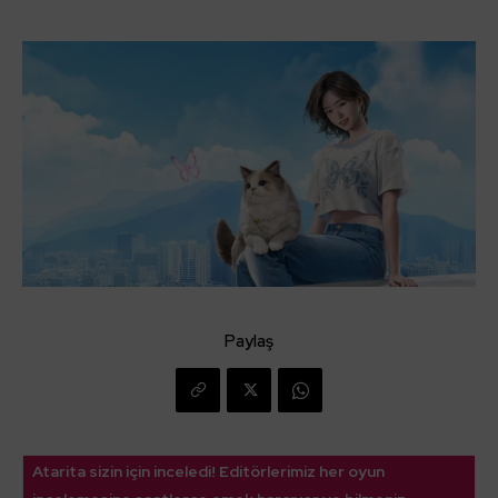
Paylaş
Atarita sizin için inceledi! Editörlerimiz her oyun