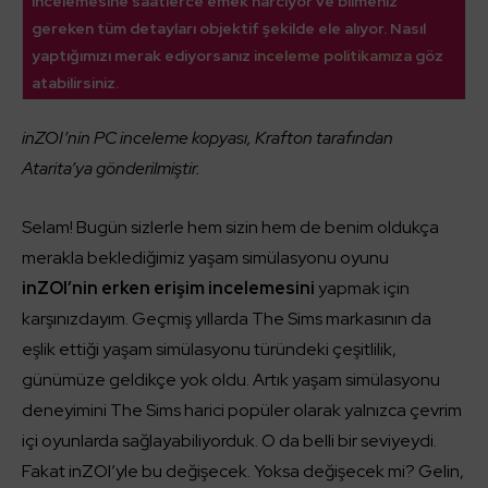
incelemesine saatlerce emek harcıyor ve bilmeniz
gereken tüm detayları objektif şekilde ele alıyor. Nasıl
yaptığımızı merak ediyorsanız
inceleme politikamıza
göz
atabilirsiniz.
inZOI’nin PC inceleme kopyası, Krafton tarafından
Atarita’ya gönderilmiştir.
Selam! Bugün sizlerle hem sizin hem de benim oldukça
merakla beklediğimiz yaşam simülasyonu oyunu
inZOI’nin erken erişim incelemesini
yapmak için
karşınızdayım. Geçmiş yıllarda The Sims markasının da
eşlik ettiği yaşam simülasyonu türündeki çeşitlilik,
günümüze geldikçe yok oldu. Artık yaşam simülasyonu
deneyimini The Sims harici popüler olarak yalnızca çevrim
içi oyunlarda sağlayabiliyorduk. O da belli bir seviyeydi.
Fakat inZOI’yle bu değişecek. Yoksa değişecek mi? Gelin,