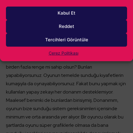
göreceğiniz şeyin daha çok bahsettiğim yapıda olduğunu
söylemem şart. Erkek karakter yaratırken daha rahattım.
Kabul Et
Ekip, bu sorunu düşünerek oyuna harika bir yapı eklemiş:
Reddet
Tasarım. Size sunulan üst, alt ve takı şeklindeki
Tercihleri Görüntüle
seçeneklerle
hayalinizdeki ürünü ortaya
çıkartabiliyorsunuz.
Karpuz kol, crop kesim bir boğazlı
Çerez Politikası
kazak mı istiyorsunuz? Tek renk mi istiyorsunuz? Yoksa
birden fazla renge mi sahip olsun? Bunları
yapabiliyorsunuz. Oyunun temelde sunduğu kıyafetlerin
kumaşıyla da oynayabiliyorsunuz. Fakat bunu yapmak için
kullanılan yapay zekayı her donanım desteklemiyor.
Maalesef benimki de bunlardan birisiymiş. Donanımım,
oyunun bize sunduğu sistem gereksinimleri içerisinde
minimum ve orta arasında yer alıyor. Bir oyuncu olarak bu
şartlarda oyunu süper grafiklerle olmasa da bana