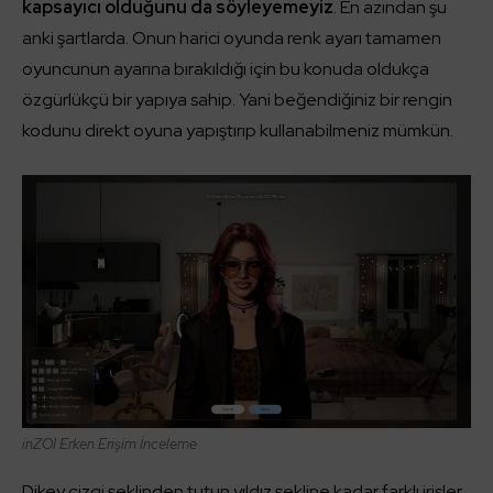
kapsayıcı olduğunu da söyleyemeyiz
. En azından şu
anki şartlarda. Onun harici oyunda renk ayarı tamamen
oyuncunun ayarına bırakıldığı için bu konuda oldukça
özgürlükçü bir yapıya sahip. Yani beğendiğiniz bir rengin
kodunu direkt oyuna yapıştırıp kullanabilmeniz mümkün.
inZOI
Erken Erişim İnceleme
Dikey çizgi şeklinden tutun yıldız şekline kadar farklı irisler