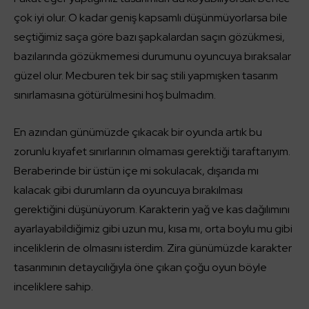
çok iyi olur. O kadar geniş kapsamlı düşünmüyorlarsa bile
seçtiğimiz saça göre bazı şapkalardan saçın gözükmesi,
bazılarında gözükmemesi durumunu oyuncuya bıraksalar
güzel olur. Mecburen tek bir saç stili yapmışken tasarım
sınırlamasına götürülmesini hoş bulmadım.
En azından günümüzde çıkacak bir oyunda artık bu
zorunlu kıyafet sınırlarının olmaması gerektiği taraftarıyım.
Beraberinde bir üstün içe mi sokulacak, dışarıda mı
kalacak gibi durumların da oyuncuya bırakılması
gerektiğini düşünüyorum. Karakterin yağ ve kas dağılımını
ayarlayabildiğimiz gibi uzun mu, kısa mı, orta boylu mu gibi
inceliklerin de olmasını isterdim. Zira günümüzde karakter
tasarımının detaycılığıyla öne çıkan çoğu oyun böyle
inceliklere sahip.