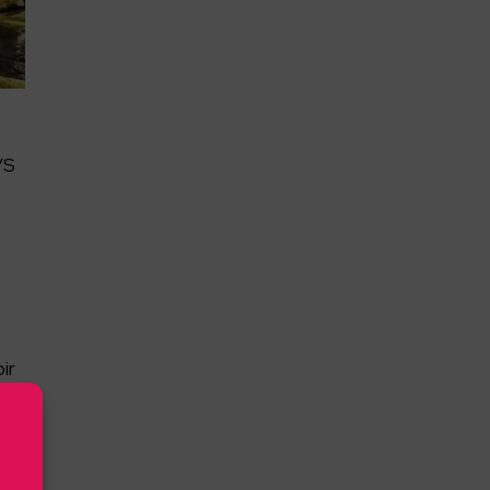
/S
a
ir