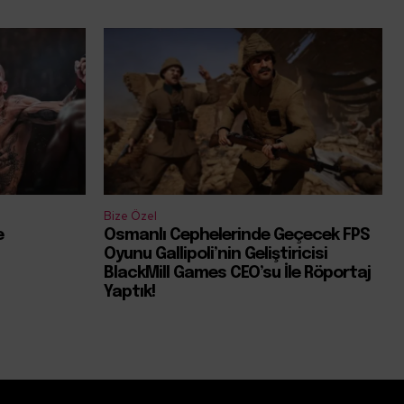
Bize Özel
e
Osmanlı Cephelerinde Geçecek FPS
Oyunu Gallipoli’nin Geliştiricisi
BlackMill Games CEO’su İle Röportaj
Yaptık!