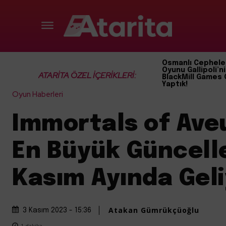
Osmanlı Cephele
Oyunu Gallipoli’ni
ATARİTA ÖZEL İÇERİKLERİ:
BlackMill Games 
Yaptık!
Oyun Haberleri
Immortals of Ave
En Büyük Güncell
Kasım Ayında Geli
Atakan Gümrükçüoğlu
3 Kasım 2023 - 15:36
1
dakika