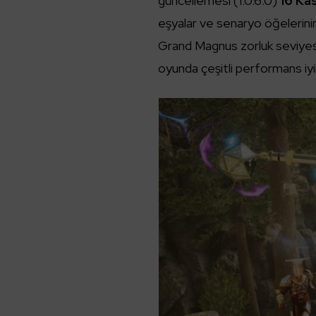
güncellemesi (1.0.6.0)
16 Ka
eşyalar ve senaryo öğelerini
Grand Magnus zorluk seviyes
oyunda çeşitli performans iyi