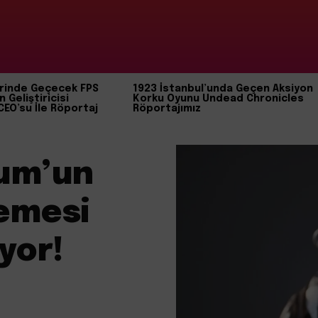
rinde Geçecek FPS
1923 İstanbul’unda Geçen Aksiyon
n Geliştiricisi
Korku Oyunu Undead Chronicles
CEO’su İle Röportaj
Röportajımız
um’un
emesi
yor!