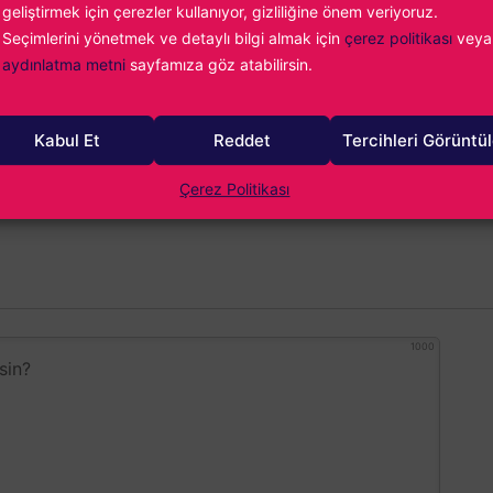
rükçüoğlu
geliştirmek için çerezler kullanıyor, gizliliğine önem veriyoruz.
Seçimlerini yönetmek ve detaylı bilgi almak için
çerez politikası
veya
ideo oyun tutkunluğumun önüne geçemiyor, yazdıkça yazıyor ve en
aydınlatma metni
sayfamıza göz atabilirsin.
oyun oynuyorum. Fighting Force ile başlayan maceram günümüz
dar uzanıyor...
Kabul Et
Reddet
Tercihleri Görüntü
Çerez Politikası
1000