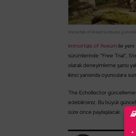
Immortals of Aveum’a devasa güncelle
Immortals of Aveum
ile yen
sürümlerinde “Free Trial”, S
olarak deneyimleme şansı yak
ikinci yarısında oyunculara su
The Echollector güncellemesi il
edebilirsiniz. Bu büyük günce
süre önce paylaşılacak.