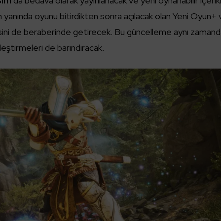
sım
’da bedava olarak yayınlanacak ve yeni oynanabilir içerikl
n yanında oyunu bitirdikten sonra açılacak olan Yeni Oyun+ 
ini de beraberinde getirecek. Bu güncelleme aynı zaman
leştirmeleri de barındıracak.