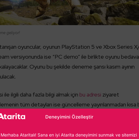
me geliyor!
i tanışan oyuncular, oyunun PlayStation 5 ve Xbox Series X
team versiyonunda ise “PC demo” ile birlikte oyunu bedav
alayacaklar. Oyunu bu şekilde deneme şansı kasım ayının
nulacak.
e ilgili daha fazla bilgi almak için
bu adresi
ziyaret
llemenin tüm detayları ise güncelleme yayınlanmadan kısa b
Deneyimini Özelleştir
Merhaba Ataritalı! Sana en iyi Atarita deneyimini sunmak ve sitemizi