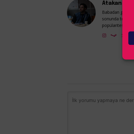
Atakan Güm
Babadan gelme v
sonunda tekrar 
popülaritesine ka