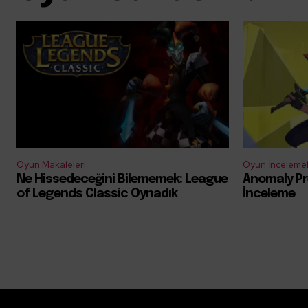
Oyun Makaleleri
Oyun İncelemel
Ne Hissedeceğini Bilememek: League
Anomaly Pr
of Legends Classic Oynadık
İnceleme