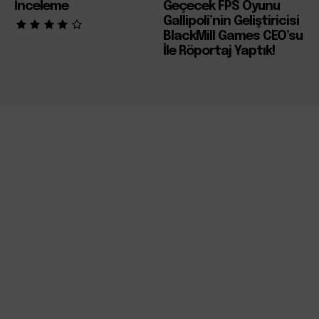
İnceleme
Geçecek FPS Oyunu
Gallipoli’nin Geliştiricisi
BlackMill Games CEO’su
İle Röportaj Yaptık!