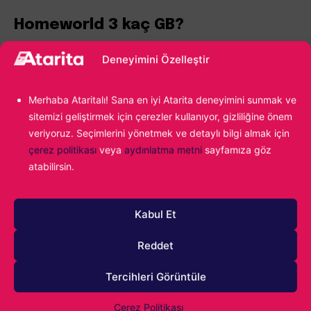
Homeworld 3 kaç GB?
Homeworld 3’ü bilgisayarınıza yükleyebilmek için
en az
Deneyimini Özelleştir
40 GB depolama alanına
ihtiyaç duyacaksınız. Modern
oyunlarda karşılaştığımız SSD depolama şartı bulunmasa
Merhaba Ataritalı! Sana en iyi Atarita deneyimini sunmak ve
da en hızlı deneyim için katı hal sürücülerinin kullanılmasını
sitemizi geliştirmek için çerezler kullanıyor, gizliliğine önem
tavsiye edebiliriz.
veriyoruz. Seçimlerini yönetmek ve detaylı bilgi almak için
çerez politikası
veya
aydınlatma metni
sayfamıza göz
atabilirsin.
Oyunun dosya boyutuna baktığımızda özellikle 2024’te
çıkmasını beklediğimiz diğer oyunlardan hayli küçük
olduğu dikkatimizi çekiyor. Aynı zamanda HDD depolama
Kabul Et
aygıtlarında sağlıklı çalışacağını vadederek de kafalardaki
Reddet
soru işaretlerini silmeyi başarıyor.
Tercihleri Görüntüle
Çerez Politikası