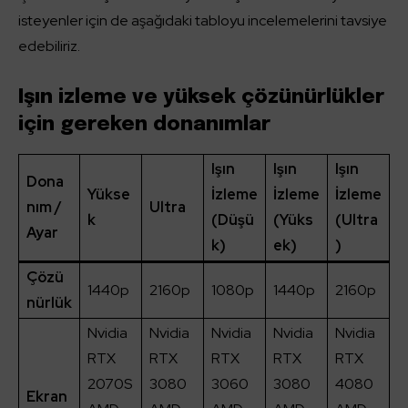
isteyenler için de aşağıdaki tabloyu incelemelerini tavsiye
edebiliriz.
Işın izleme ve yüksek çözünürlükler
için gereken donanımlar
Işın
Işın
Işın
Dona
Yükse
İzleme
İzleme
İzleme
nım /
Ultra
k
(Düşü
(Yüks
(Ultra
Ayar
k)
ek)
)
Çözü
1440p
2160p
1080p
1440p
2160p
nürlük
Nvidia
Nvidia
Nvidia
Nvidia
Nvidia
RTX
RTX
RTX
RTX
RTX
2070S
3080
3060
3080
4080
Ekran