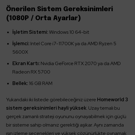
Önerilen Sistem Gereksinimleri
(1080P / Orta Ayarlar)
İşletim Sistemi:
Windows 10 64-bit
İşlemci:
Intel Core i7-11700K ya da AMD Ryzen 5
5600X
Ekran Kartı:
Nvidia GeForce RTX 2070 ya da AMD
Radeon RX 5700
Bellek:
16 GB RAM
Yukarıdaki iki listede görebileceğiniz üzere
Homeworld 3
sistem gereksinimleri hayli yüksek
. Uzay temalı bu
gerçek zamanlı strateji oyununu oynayabilmek için güçlü
bir sisteme sahip olmanız gerektiği aşikar. Aynı zamanda
ışın izleme seçenekleri ve yüksek çözünürlükte oynamak