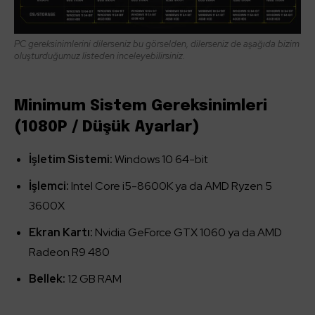
PC gereksinimlerini dilerseniz bu görselden, dilerseniz de aşağıda bizim
oluşturduğumuz listeden inceleyebilirsiniz.
Minimum Sistem Gereksinimleri
(1080P / Düşük Ayarlar)
İşletim Sistemi:
Windows 10 64-bit
İşlemci:
Intel Core i5-8600K ya da AMD Ryzen 5
3600X
Ekran Kartı:
Nvidia GeForce GTX 1060 ya da AMD
Radeon R9 480
Bellek:
12 GB RAM