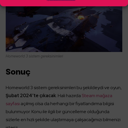
Homeworld 3 sistem gereksinimleri
Sonuç
Homeworld 3 sistem gereksinimleri bu şekildeydi ve oyun,
Şubat 2024’te çıkacak
. Hali hazırda
Steam mağaza
sayfası
açılmış olsa da herhangi bir fiyatlandırma bilgisi
bulunmuyor. Konu ile ilgili bir güncelleme olduğunda
sizlerle en hızlı şekilde ulaştırmaya çalışacağımızı bilmenizi
isteriz.