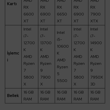
AMD
AMD
AMD
AMD
AMD
Kartı
RX
RX
RX
RX
RX
6600
6900
6650
6900
7900
XT
XT
XT
XT
XTX
Intel
Intel
Intel
Intel
Intel
i7-
i7-
i7-
i7-
i5-
12700
13700
12700
14900
10600
K
K
K
K
İşlemc
K
AMD
AMD
AMD
AMD
i
AMD
Ryzen
Ryzen
Ryzen
Ryzen
Ryzen
7
9
7
9
5
5800
7900
5800
7950X
5500
X
X
X
3D
16 GB
16 GB
16 GB
16 GB
16 GB
Bellek
RAM
RAM
RAM
RAM
RAM