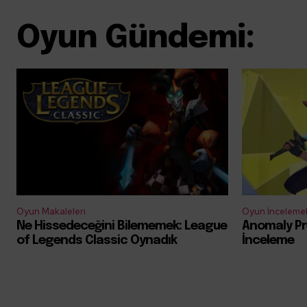
Oyun Gündemi:
Oyun Makaleleri
Oyun İncelemel
Ne Hissedeceğini Bilememek: League
Anomaly Pr
of Legends Classic Oynadık
İnceleme