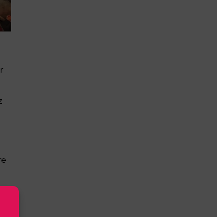
r
z
re