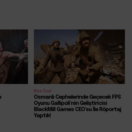
Bize Özel
e
Osmanlı Cephelerinde Geçecek FPS
Oyunu Gallipoli’nin Geliştiricisi
BlackMill Games CEO’su İle Röportaj
Yaptık!