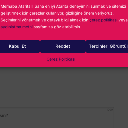
rükçüoğlu
Merhaba Ataritalı! Sana en iyi Atarita deneyimini sunmak ve sitemizi
ideo oyun tutkunluğumun önüne geçemiyor, yazdıkça yazıyor ve en
geliştirmek için çerezler kullanıyor, gizliliğine önem veriyoruz.
oyun oynuyorum. Fighting Force ile başlayan maceram günümüz
Seçimlerini yönetmek ve detaylı bilgi almak için
çerez politikası
veya
dar uzanıyor...
aydınlatma metni
sayfamıza göz atabilirsin.
Kabul Et
Reddet
Tercihleri Görüntü
Çerez Politikası
1000