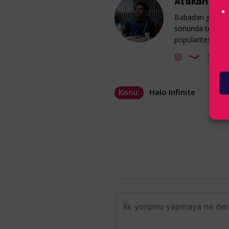
Atakan Güm
Babadan gelme v
sonunda tekrar 
popülaritesine ka
Halo Infinite
Konu: