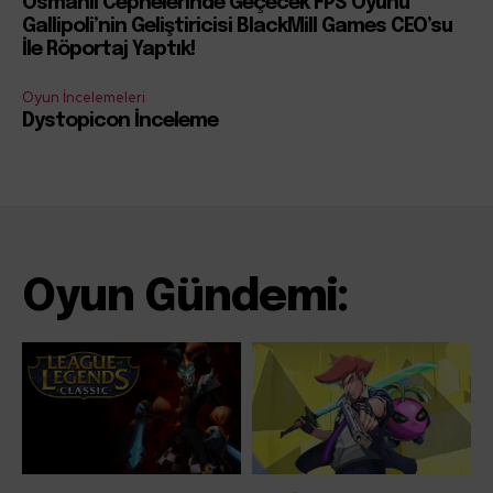
Osmanlı Cephelerinde Geçecek FPS Oyunu
Gallipoli’nin Geliştiricisi BlackMill Games CEO’su
İle Röportaj Yaptık!
Oyun İncelemeleri
Dystopicon İnceleme
Oyun Gündemi: