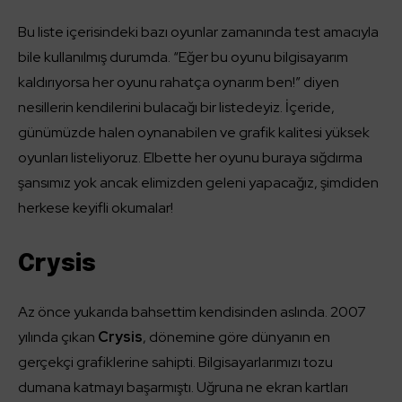
Bu liste içerisindeki bazı oyunlar zamanında test amacıyla
bile kullanılmış durumda. “Eğer bu oyunu bilgisayarım
kaldırıyorsa her oyunu rahatça oynarım ben!” diyen
nesillerin kendilerini bulacağı bir listedeyiz. İçeride,
günümüzde halen oynanabilen ve grafik kalitesi yüksek
oyunları listeliyoruz. Elbette her oyunu buraya sığdırma
şansımız yok ancak elimizden geleni yapacağız, şimdiden
herkese keyifli okumalar!
Crysis
Az önce yukarıda bahsettim kendisinden aslında. 2007
yılında çıkan
Crysis
, dönemine göre dünyanın en
gerçekçi grafiklerine sahipti. Bilgisayarlarımızı tozu
dumana katmayı başarmıştı. Uğruna ne ekran kartları