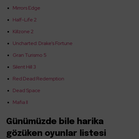
Mirrors Edge
Half-Life 2
Killzone 2
Uncharted: Drake’s Fortune
Gran Turismo 5
Silent Hill 3
Red Dead Redemption
Dead Space
Mafia II
Günümüzde bile harika
gözüken oyunlar listesi