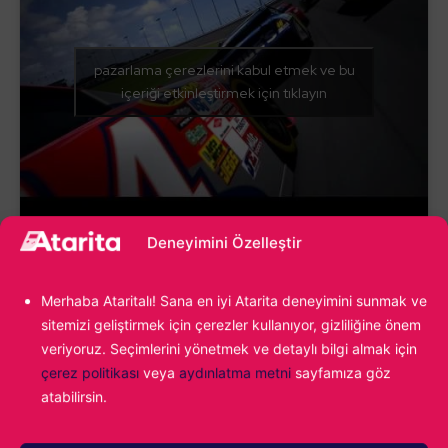
pazarlama çerezlerini kabul etmek ve bu
içeriği etkinleştirmek için tıklayın
Deneyimini Özelleştir
Merhaba Ataritalı! Sana en iyi Atarita deneyimini sunmak ve
Silent Hill 3
sitemizi geliştirmek için çerezler kullanıyor, gizliliğine önem
veriyoruz. Seçimlerini yönetmek ve detaylı bilgi almak için
Günümüzde her ne kadar unutulmaya yüz tutmuş bir seri
çerez politikası
veya
aydınlatma metni
sayfamıza göz
olarak adlandırılsa bile popüler olduğu dönemlerde çevre
atabilirsin.
görselliği ile adı sıkça anılıyordu.
Silent Hill 3
‘de bunlardan