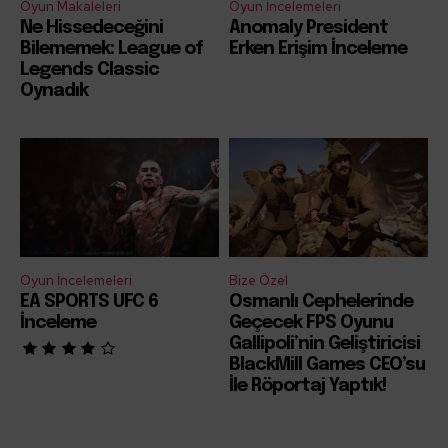
Oyun Makaleleri
Oyun İncelemeleri
Ne Hissedeceğini
Anomaly President
Bilememek: League of
Erken Erişim İnceleme
Legends Classic
Oynadık
Oyun İncelemeleri
Bize Özel
EA SPORTS UFC 6
Osmanlı Cephelerinde
İnceleme
Geçecek FPS Oyunu
Gallipoli’nin Geliştiricisi
BlackMill Games CEO’su
İle Röportaj Yaptık!