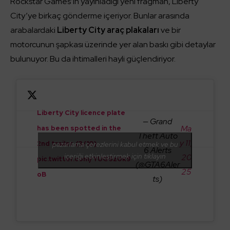
Rockstar Games’in yayınladığı yeni fragman, Liberty
City’ye birkaç gönderme içeriyor. Bunlar arasında
arabalardaki
Liberty City araç plakaları
ve bir
motorcunun şapkası üzerinde yer alan baskı gibi detaylar
bulunuyor. Bu da ihtimalleri hayli güçlendiriyor.
Liberty City licence plate
— Grand
Ma
has been spotted in the
Theft Auto
y 11,
2nd trailer. (3/10)
pazarlama çerezlerini kabul etmek ve bu
6 Alerts
içeriği etkinleştirmek için tıklayın
20
pic.twitter.com/YUG5z0k9
(@GTA6Aler
25
oB
ts)