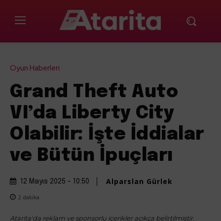
Oyun Haberleri
Grand Theft Auto
VI’da Liberty City
Olabilir: İşte İddialar
ve Bütün İpuçları
Alparslan Gürlek
12 Mayıs 2025 - 10:50
2
dakika
Atarita'da reklam ve sponsorlu içerikler açıkça belirtilmiştir.