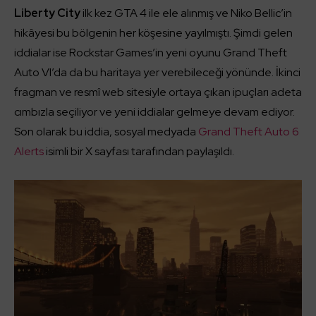
Liberty City
ilk kez GTA 4 ile ele alınmış ve Niko Bellic’in
hikâyesi bu bölgenin her köşesine yayılmıştı. Şimdi gelen
iddialar ise Rockstar Games’in yeni oyunu Grand Theft
Auto VI’da da bu haritaya yer verebileceği yönünde. İkinci
fragman ve resmî web sitesiyle ortaya çıkan ipuçları adeta
cımbızla seçiliyor ve yeni iddialar gelmeye devam ediyor.
Son olarak bu iddia, sosyal medyada
Grand Theft Auto 6
Alerts
isimli bir X sayfası tarafından paylaşıldı.