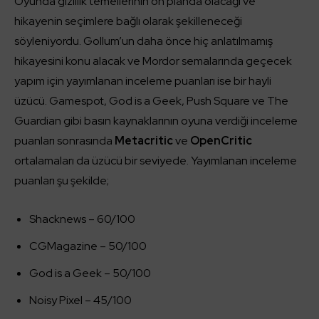
Oyunda gizlilik temellerinin ön planda olacağı ve
hikayenin seçimlere bağlı olarak şekilleneceği
söyleniyordu. Gollum’un daha önce hiç anlatılmamış
hikayesini konu alacak ve Mordor semalarında geçecek
yapım için yayımlanan inceleme puanları ise bir hayli
üzücü. Gamespot, God is a Geek, Push Square ve The
Guardian gibi basın kaynaklarının oyuna verdiği inceleme
puanları sonrasında
Metacritic
ve
OpenCritic
ortalamaları da üzücü bir seviyede. Yayımlanan inceleme
puanları şu şekilde;
Shacknews – 60/100
CGMagazine – 50/100
God is a Geek – 50/100
Noisy Pixel – 45/100