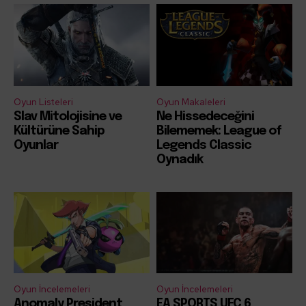
Oyun Listeleri
Oyun Makaleleri
Slav Mitolojisine ve
Ne Hissedeceğini
Kültürüne Sahip
Bilememek: League of
Oyunlar
Legends Classic
Oynadık
Oyun İncelemeleri
Oyun İncelemeleri
Anomaly President
EA SPORTS UFC 6