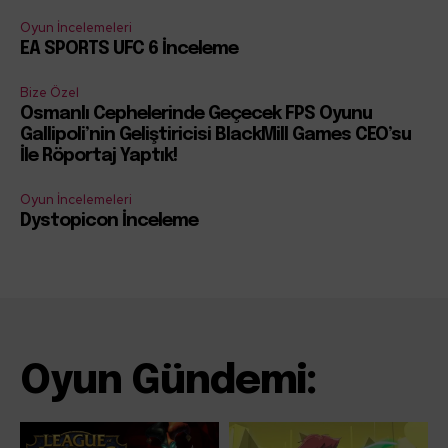
Oyun İncelemeleri
EA SPORTS UFC 6 İnceleme
Bize Özel
Osmanlı Cephelerinde Geçecek FPS Oyunu
Gallipoli’nin Geliştiricisi BlackMill Games CEO’su
İle Röportaj Yaptık!
Oyun İncelemeleri
Dystopicon İnceleme
Oyun Gündemi: