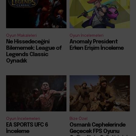
Oyun Makaleleri
Oyun İncelemeleri
Ne Hissedeceğini
Anomaly President
Bilememek: League of
Erken Erişim İnceleme
Legends Classic
Oynadık
Oyun İncelemeleri
Bize Özel
EA SPORTS UFC 6
Osmanlı Cephelerinde
İnceleme
Geçecek FPS Oyunu