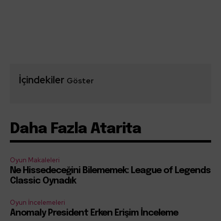
İçindekiler
Göster
Daha Fazla Atarita
Oyun Makaleleri
Ne Hissedeceğini Bilememek: League of Legends
Classic Oynadık
Oyun İncelemeleri
Anomaly President Erken Erişim İnceleme