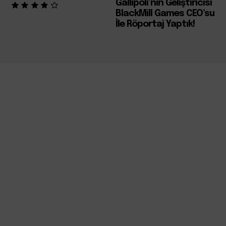
Gallipoli’nin Geliştiricisi
BlackMill Games CEO’su
İle Röportaj Yaptık!