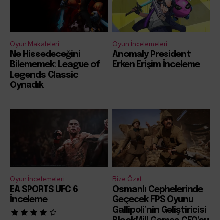
Oyun Makaleleri
Oyun İncelemeleri
Ne Hissedeceğini
Anomaly President
Bilememek: League of
Erken Erişim İnceleme
Legends Classic
Oynadık
Oyun İncelemeleri
Bize Özel
EA SPORTS UFC 6
Osmanlı Cephelerinde
İnceleme
Geçecek FPS Oyunu
Gallipoli’nin Geliştiricisi