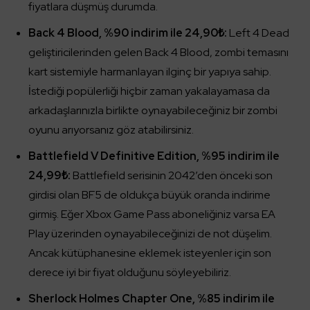
fiyatlara düşmüş durumda.
Back 4 Blood, %90 indirim ile 24,90₺:
Left 4 Dead
geliştiricilerinden gelen Back 4 Blood, zombi temasını
kart sistemiyle harmanlayan ilginç bir yapıya sahip.
İstediği popülerliği hiçbir zaman yakalayamasa da
arkadaşlarınızla birlikte oynayabileceğiniz bir zombi
oyunu arıyorsanız göz atabilirsiniz.
Battlefield V Definitive Edition, %95 indirim ile
24,99₺:
Battlefield serisinin 2042’den önceki son
girdisi olan BF5 de oldukça büyük oranda indirime
girmiş. Eğer Xbox Game Pass aboneliğiniz varsa EA
Play üzerinden oynayabileceğinizi de not düşelim.
Ancak kütüphanesine eklemek isteyenler için son
derece iyi bir fiyat olduğunu söyleyebiliriz.
Sherlock Holmes Chapter One, %85 indirim ile