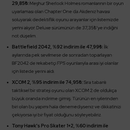
29,85₺:
Meşhur Sherlock Holmes romanlarının bir oyun
uyarlaması olan Chapter One da Akdeniz havası
soluyarak dedektiflik oyunu arayanlar için listemizde
yerini alıyor. Deluxe sürümünün de 37,35₺’ye indiğini
not düşelim.
Battlefield 2042, %92 indirim ile 47,99₺:
İlk
aylarında pek sevilmese de sonradan toparlayan
BF2042 de rekabetçi FPS oyunlarıyla arası iyi olanlar
için listede yerini aldı.
XCOM 2, %95 indirim ile 74,95₺:
Sıra tabanlı
taktiksel bir strateji oyunu olan XCOM 2 de oldukça
büyük oranda indirime girmiş. Türünün en iyilerinden
biri olan bu yapımı hala denemediyseniz ve dikkatinizi
çekiyorsa iyi bir fiyat olduğunu söyleyebiliriz.
Tony Hawk’s Pro Skater 1+2, %60 indirim ile