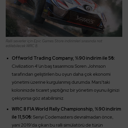
Ralli severler için Epic Games Store indirimleri sırasında not
edilebilecek WRC 8.
Offworld Trading Company, %90 indirim ile 5₺:
Civilization 4’ün baş tasarımcısı Soren Johnson
tarafından geliştirilen bu oyun daha çok ekonomi
yönetimi üzerine kurgulanmış durumda. Mars’taki
koloninizde ticaret yaptığınız bir yönetim oyunu ilginizi
çekiyorsa göz atabilirsiniz.
WRC 8 FIA World Rally Championship, %90 indirim
ile 11,50₺:
Seriyi Codemasters devralmadan önce,
yani 2019’da çıkan bu ralli simülatörü de türün