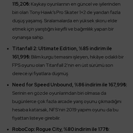
115,20₺:
Kaykay oyunlarının en güncel ve iyilerinden
biri olan Tony Hawk’s Pro Skater 1+2 de yarıdan fazla
düşüş yaşamış. Sıralamalarda en yüksek skoru elde
etmek için yarıştığını keyifli ve bağımlılık yapan bir
oynanışa sahip.
Titanfall 2: Ultimate Edition, %85 indirim ile
161,99₺:
Bilim kurgu temasını işleyen, hikâye odaklı bir
FPS oyunu olan Titanfall 2’nin en üst sürümü son
derece iyi fiyatlara düşmüş.
Need for Speed Unbound, %86 indirim ile 167,99₺:
Serinin en gözde oyunlarından biri olmasa da
bugünlerce çok fazla arcade yarış oyunu çıkmadığını
hesaba katarsak, NFS’nin 2019 yapımı oyunu da bu
fiyattan listeye girebilir.
RoboCop: Rogue City, %80 indirim ile 177₺: