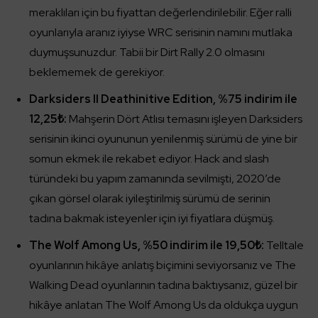
meraklıları için bu fiyattan değerlendirilebilir. Eğer ralli
oyunlarıyla aranız iyiyse WRC serisinin namını mutlaka
duymuşsunuzdur. Tabii bir Dirt Rally 2.0 olmasını
beklememek de gerekiyor.
Darksiders II Deathinitive Edition, %75 indirim ile
12,25₺:
Mahşerin Dört Atlısı temasını işleyen Darksiders
serisinin ikinci oyununun yenilenmiş sürümü de yine bir
somun ekmek ile rekabet ediyor. Hack and slash
türündeki bu yapım zamanında sevilmişti, 2020’de
çıkan görsel olarak iyileştirilmiş sürümü de serinin
tadına bakmak isteyenler için iyi fiyatlara düşmüş.
The Wolf Among Us, %50 indirim ile 19,50₺:
Telltale
oyunlarının hikâye anlatış biçimini seviyorsanız ve The
Walking Dead oyunlarının tadına baktıysanız, güzel bir
hikâye anlatan The Wolf Among Us da oldukça uygun