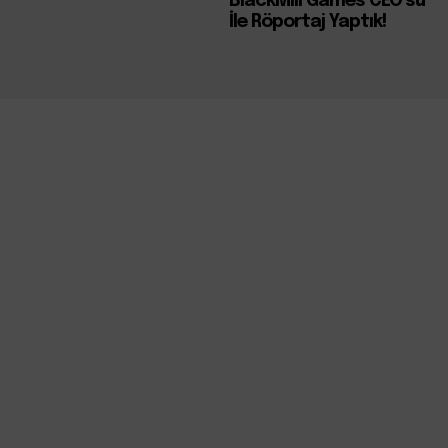
BlackMill Games CEO’su
İle Röportaj Yaptık!