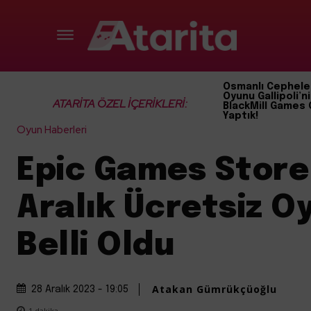
Osmanlı Cephele
Oyunu Gallipoli’ni
ATARİTA ÖZEL İÇERİKLERİ:
BlackMill Games 
Yaptık!
Oyun Haberleri
Epic Games Store
Aralık Ücretsiz O
Belli Oldu
Atakan Gümrükçüoğlu
28 Aralık 2023 - 19:05
1
dakika