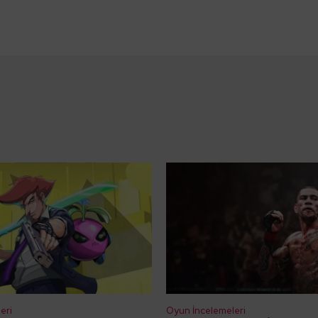
eri
Oyun İncelemeleri