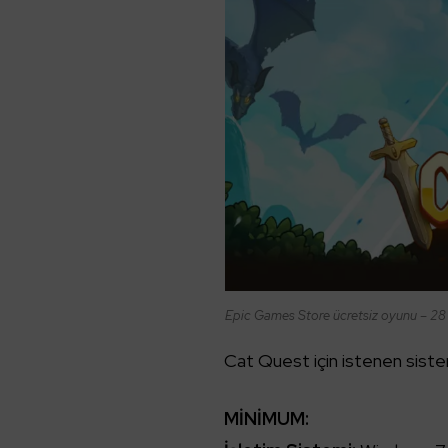
Epic Games Store ücretsiz oyunu – 28
Cat Quest için istenen sistem
MİNİMUM: