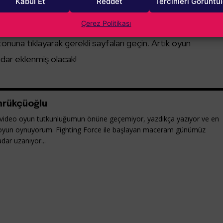
r alan “
ücretsiz oyunlar
” kategorisini bulun.
Kabul Et
Reddet
Tercihleri Görüntü
 oyunun üzerine tıklayın.
Çerez Politikası
tonuna tıklayarak gerekli sayfaları geçin. Artık oyun
dar eklenmiş olacak!
rükçüoğlu
ideo oyun tutkunluğumun önüne geçemiyor, yazdıkça yazıyor ve en
oyun oynuyorum. Fighting Force ile başlayan maceram günümüz
dar uzanıyor...