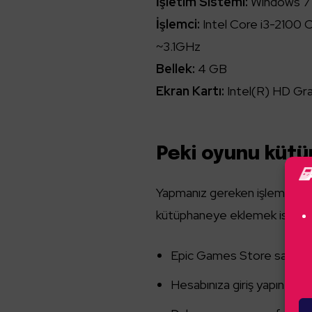
İşletim Sistemi:
Windows 7
İşlemci:
Intel Core i3-2100 
~3.1GHz
Bellek:
4 GB
Ekran Kartı:
Intel(R) HD Gr
Peki oyunu kütü
Yapmanız gereken işlem oldu
kütüphaneye eklemek istiyorsa
Epic Games Store sayfas
Hesabınıza giriş yapın. Şa