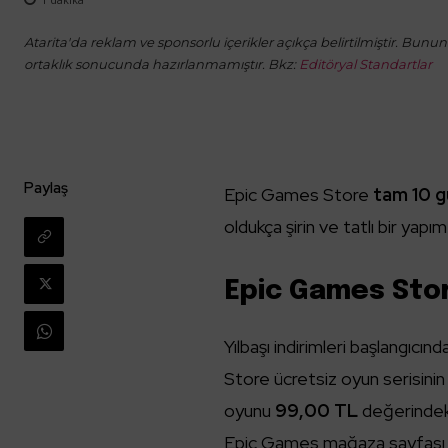
Atarita'da reklam ve sponsorlu içerikler açıkça belirtilmiştir. Bunun d
ortaklık sonucunda hazırlanmamıştır. Bkz:
Editöryal Standartlar
Paylaş
Epic Games Store
tam 10 g
oldukça şirin ve tatlı bir ya
Epic Games Stor
Yılbaşı indirimleri başlangı
Store ücretsiz oyun serisinin
oyunu
99,00 TL
değerinde
Epic Games mağaza sayfası yo