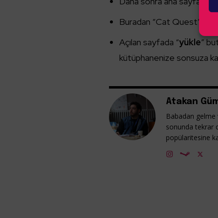
Daha sonra ana sayfada ye
Buradan “Cat Quest” isimli
Açılan sayfada “
yükle
” bu
kütüphanenize sonsuza ka
Atakan Güm
Babadan gelme v
sonunda tekrar 
popülaritesine ka