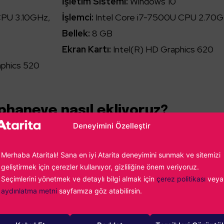
İşletim Sistemi:
Windows 10
CPU 3.10GHz,
İşlemci:
Intel Core i7-7500U CPU 2.70
Bellek:
8 GB
Ekran Kartı:
Intel(R) HD Graphics 620
aphics 520
phaneye nasıl ekliyoruz?
Deneyimini Özelleştir
kça basit. Şayet
99,00 TL
değerindeki Cat Quest oyunu
nız aşağıdaki adımları uygulamanız yeterli olacaktır;
Merhaba Ataritalı! Sana en iyi Atarita deneyimini sunmak ve sitemizi
geliştirmek için çerezler kullanıyor, gizliliğine önem veriyoruz.
Seçimlerini yönetmek ve detaylı bilgi almak için
çerez politikası
veya
ına
buradan
gidin.
aydınlatma metni
sayfamıza göz atabilirsin.
yet yoksa yeni bir hesap oluşturun.