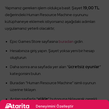
Yapmanız gereken işlem oldukça basit. Şayet
19,00 TL
değerindeki Human Resource Machine oyununu
kütüphaneye eklemek istiyorsanız aşağıdaki adımları
uygulamanız yeterli olacaktır;
Epic Games Store sayfasına
buradan
gidin.
Hesabınıza giriş yapın. Şayet yoksa yeni bir hesap
oluşturun.
Daha sonra ana sayfada yer alan “
ücretsiz oyunlar
”
kategorisini bulun.
Buradan “Human Resource Machine” isimli oyunun
üzerine tıklayın.
Açılan sayfada “
yükle
” butonuna tıklayarak gerekli
sayfaları geçin. Artık oyun kütüphanenize sonsuza
Deneyimini Özelleştir