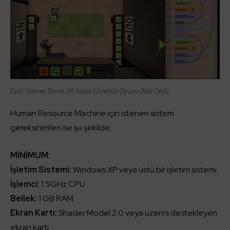
Epic Games Store 26 Aralık Ücretsiz Oyunu Belli Oldu
Human Resource Machine için istenen sistem
gereksinimleri ise şu şekilde;
MİNİMUM:
İşletim Sistemi:
Windows XP veya üstü bir işletim sistemi
İşlemci:
1.5GHz CPU
Bellek:
1 GB RAM
Ekran Kartı:
Shader Model 2.0 veya üzerini destekleyen
ekran kartı