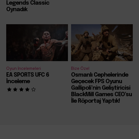
Legends Classic
Oynadık
Oyun İncelemeleri
Bize Özel
EA SPORTS UFC 6
Osmanlı Cephelerinde
İnceleme
Geçecek FPS Oyunu
Gallipoli’nin Geliştiricisi
BlackMill Games CEO’su
İle Röportaj Yaptık!