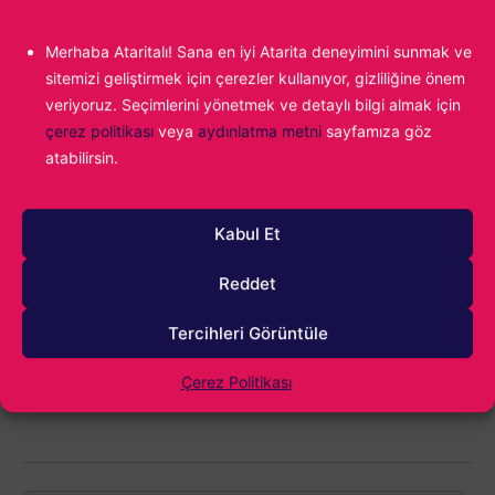
kadar eklenmiş olacak!
Merhaba Ataritalı! Sana en iyi Atarita deneyimini sunmak ve
sitemizi geliştirmek için çerezler kullanıyor, gizliliğine önem
veriyoruz. Seçimlerini yönetmek ve detaylı bilgi almak için
Atakan Gümrükçüoğlu
çerez politikası
veya
aydınlatma metni
sayfamıza göz
Babadan gelme video oyun tutkunluğumun
atabilirsin.
önüne geçemiyor, yazdıkça yazıyor ve en
sonunda tekrar oyun oynuyorum. Fighting
Force ile başlayan maceram günümüz
Kabul Et
popülaritesine kadar uzanıyor...
Reddet
Tercihleri Görüntüle
Çerez Politikası