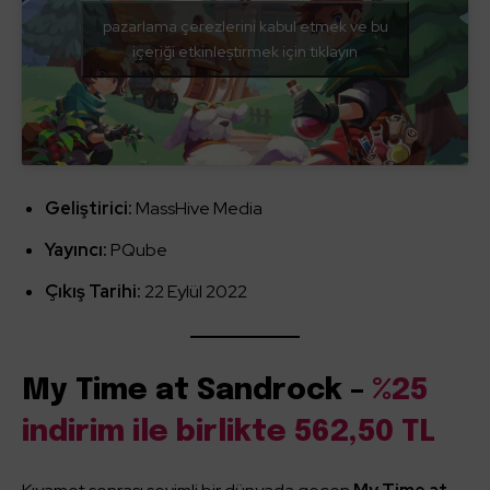
pazarlama çerezlerini kabul etmek ve bu
içeriği etkinleştirmek için tıklayın
Geliştirici:
MassHive Media
Yayıncı:
PQube
Çıkış Tarihi:
22 Eylül 2022
My Time at Sandrock –
%25
indirim ile birlikte 562,50 TL