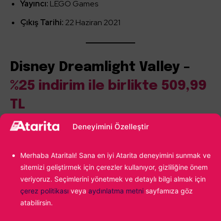
Yayıncı:
LEGO Games
Çıkış Tarihi:
22 Haziran 2021
Disney Dreamlight Valley –
%25 indirim ile birlikte 509,99
TL
Deneyimini Özelleştir
Disney karakterleriyle dolu bir yaşam simülasyonu
oyununa kim hayır der ki?
Disney Dreamlight Valley
Merhaba Ataritalı! Sana en iyi Atarita deneyimini sunmak ve
içerisinde kendi karakterinizi oluşturacak, animasyon
sitemizi geliştirmek için çerezler kullanıyor, gizliliğine önem
filmlerinden fırlamış gibi bir dünyaya açılacak ve çeşitli
veriyoruz. Seçimlerini yönetmek ve detaylı bilgi almak için
Disney karakterlerinden görevler alarak kendi hayatınızı
çerez politikası
veya
aydınlatma metni
sayfamıza göz
oluşturmaya başlayacaksınız. İçerisinde görev almanın ve
atabilirsin.
yapmanın yanı sıra birden fazla aktivite bulunduğunu da