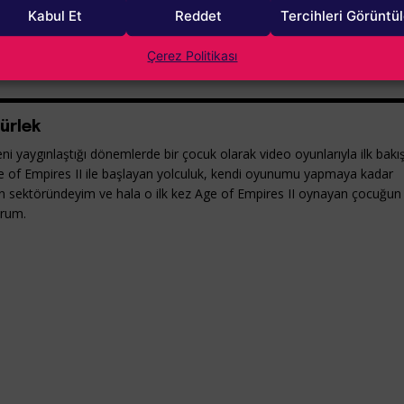
in dikkatinizi çekmeyi başarabildi mi? Görüşlerinizi
Kabul Et
Reddet
Tercihleri Görüntü
urlarımızla paylaşmayı unutmayın!
Çerez Politikası
ürlek
ni yaygınlaştığı dönemlerde bir çocuk olarak video oyunlarıyla ilk bakı
e of Empires II ile başlayan yolculuk, kendi oyunumu yapmaya kadar
yun sektöründeyim ve hala o ilk kez Age of Empires II oynayan çocuğun
orum.