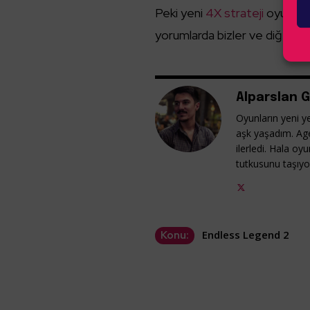
Peki yeni
4X strateji
oyunu siz
yorumlarda bizler ve diğer ok
Alparslan G
Oyunların yeni ye
aşk yaşadım. Ag
ilerledi. Hala o
tutkusunu taşıy
Endless Legend 2
Konu: