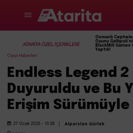
Osmanlı Cephele
Oyunu Gallipoli’ni
ATARİTA ÖZEL İÇERİKLERİ:
BlackMill Games 
Yaptık!
Oyun Haberleri
Endless Legend 2
Duyuruldu ve Bu Y
Erişim Sürümüyle
Alparslan Gürlek
27 Ocak 2025 - 10:38
1
dakika