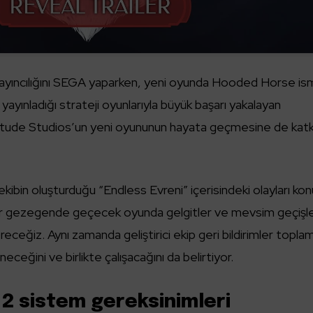
n yayıncılığını SEGA yaparken, yeni oyunda Hooded Horse is
 yayınladığı strateji oyunlarıyla büyük başarı yakalayan
litude Studios’un yeni oyununun hayata geçmesine de katk
ekibin oluşturduğu “Endless Evreni” içerisindeki olayları ko
bir gezegende geçecek oyunda gelgitler ve mevsim geçişle
öreceğiz. Aynı zamanda geliştirici ekip geri bildirimler topla
neceğini ve birlikte çalışacağını da belirtiyor.
2 sistem gereksinimleri