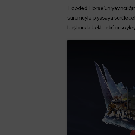
Hooded Horse’un yayıncılığın
sürümüyle piyasaya sürülecek.
başlarında beklendiğini söyleye
p