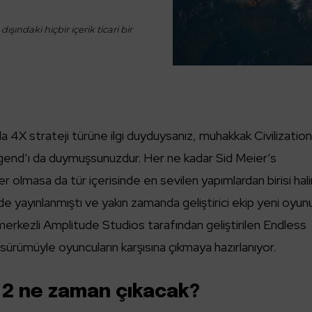
ışındaki hiçbir içerik ticari bir
da 4X strateji türüne ilgi duyduysanız, muhakkak Civilizatio
gend’ı da duymuşsunuzdur. Her ne kadar Sid Meier’s
ler olmasa da tür içerisinde en sevilen yapımlardan birisi hal
nde yayınlanmıştı ve yakın zamanda geliştirici ekip yeni oyun
merkezli Amplitude Studios tarafından geliştirilen Endless
 sürümüyle oyuncuların karşısına çıkmaya hazırlanıyor.
 2 ne zaman çıkacak?