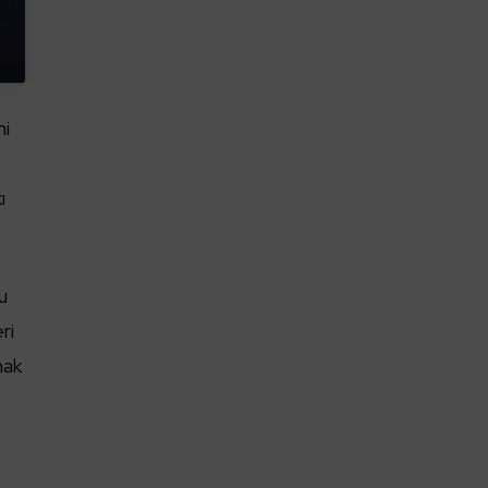
mi
ı
nu
ri
mak