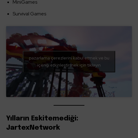
MiniGames
Survival Games
pazarlama çerezlerini kabul etmek ve bu
içeriği etkinleştirmek için tıklayın
Yılların Eskitemediği:
JartexNetwork