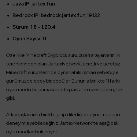
Java IP:
jartex.fun
Bedrock IP: bedrock.jartex.fun:19132
Sürüm: 1.8 – 1.20.4
Oyun Sayısı: 11
Özellikle Minecraft Skyblock sunucuları arayanların ilk
tercihlerinden olan JartexNetwork, ücretli ve ücretsiz
Minecraft sürümlerinde oynanabilir olması sebebiyle
günümüzde epey bir popüler. Bununla birlikte 11 farklı
oyun modu bulunması adeta pastanın üzerindeki çilek
gibi.
Arkadaşlarınızla birlikte girip dilediğiniz oyun modunu
deneyimleyebileceğiniz JartexNetwork’te aşağıdaki
oyun modları bulunuyor: