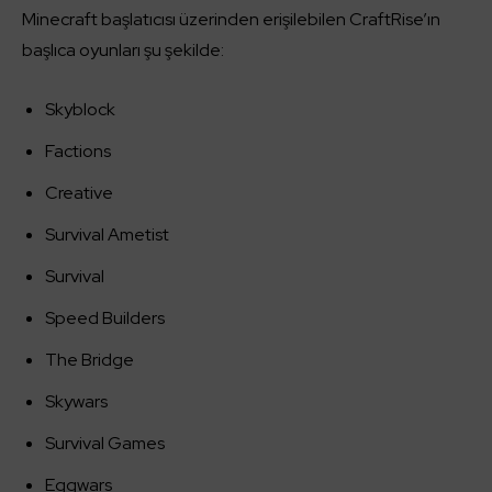
Minecraft başlatıcısı üzerinden erişilebilen CraftRise’ın
başlıca oyunları şu şekilde:
Skyblock
Factions
Creative
Survival Ametist
Survival
Speed Builders
The Bridge
Skywars
Survival Games
Eggwars