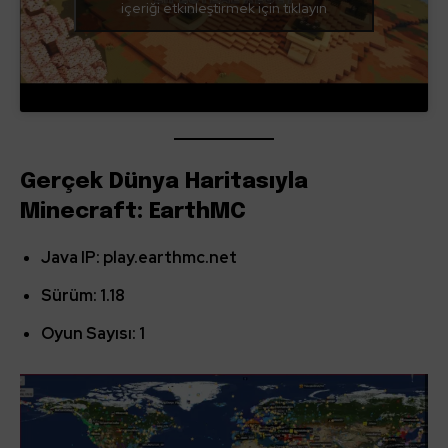
içeriği etkinleştirmek için tıklayın
Gerçek Dünya Haritasıyla
Minecraft: EarthMC
Java IP:
play.earthmc.ne
t
Sürüm: 1.18
Oyun Sayısı: 1