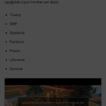
aşağıdaki oyun modları yer alıyor:
Towny
SMP
Skyblock
Factions
Prison
Lifesteal
Survival
pazarlama çerezlerini kabul etmek ve bu