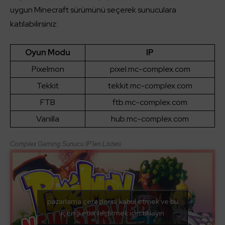
uygun Minecraft sürümünü seçerek sunuculara
katılabilirsiniz:
Oyun Modu
IP
Pixelmon
pixel.mc-complex.com
Tekkit
tekkit.mc-complex.com
FTB
ftb.mc-complex.com
Vanilla
hub.mc-complex.com
Complex Gaming Sunucu IP’leri Listesi
pazarlama çerezlerini kabul etmek ve bu
içeriği etkinleştirmek için tıklayın