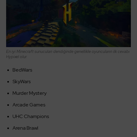
En iyi Minecraft sunucuları dendiğinde genellikle oyuncuların ilk cevabı
Hypixel olur.
BedWars
SkyWars
Murder Mystery
Arcade Games
UHC Champions
Arena Brawl