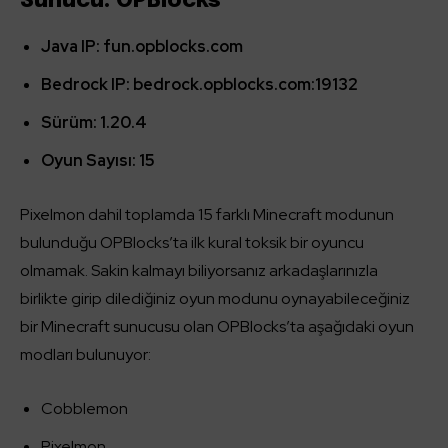
Sunucu: OPBlocks
Java IP:
fun.opblocks.com
Bedrock IP: bedrock.opblocks.com:19132
Sürüm: 1.20.4
Oyun Sayısı: 15
Pixelmon dahil toplamda 15 farklı Minecraft modunun
bulunduğu OPBlocks’ta ilk kural toksik bir oyuncu
olmamak. Sakin kalmayı biliyorsanız arkadaşlarınızla
birlikte girip dilediğiniz oyun modunu oynayabileceğiniz
bir Minecraft sunucusu olan OPBlocks’ta aşağıdaki oyun
modları bulunuyor:
Cobblemon
Pixelmon