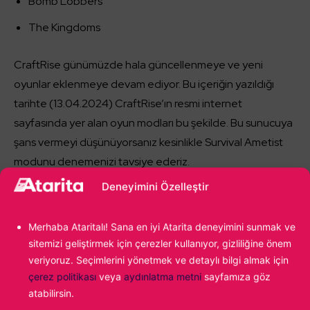
Bomb Lobbers
The Kingdoms
CraftRise günümüzde hala güncellenmeye ve yeni
oyunlar eklenmeye devam ediyor. Bu içeriğin yazıldığı
tarihte (13.04.2024) CraftRise’ın resmi internet
sayfasında yer alan oyun modları bu şekilde. Bu sunucuya
şans vermeyi düşünüyorsanız kesinlikle Survival Ametist
modunu denemenizi tavsiye ederiz.
Deneyimini Özelleştir
Merhaba Ataritalı! Sana en iyi Atarita deneyimini sunmak ve
sitemizi geliştirmek için çerezler kullanıyor, gizliliğine önem
veriyoruz. Seçimlerini yönetmek ve detaylı bilgi almak için
pazarlama çerezlerini kabul etmek ve bu
içeriği etkinleştirmek için tıklayın
çerez politikası
veya
aydınlatma metni
sayfamıza göz
atabilirsin.