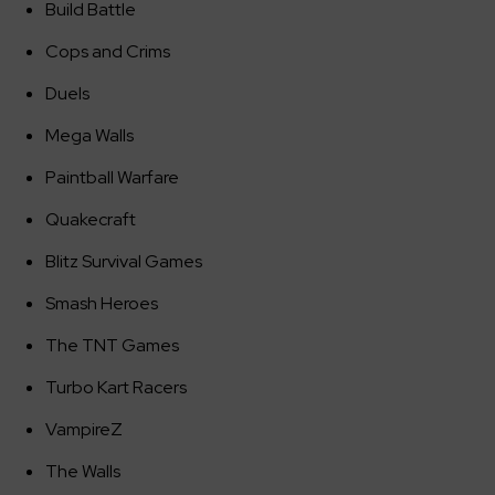
Build Battle
Cops and Crims
Duels
Mega Walls
Paintball Warfare
Quakecraft
Blitz Survival Games
Smash Heroes
The TNT Games
Turbo Kart Racers
VampireZ
The Walls