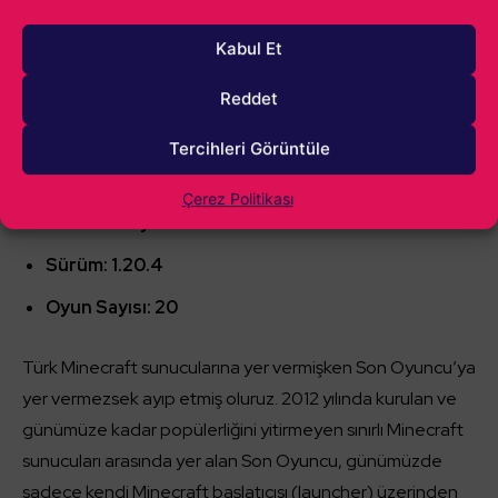
Kabul Et
Reddet
En Eski Türk Minecraft Sunucusu:
Tercihleri Görüntüle
SonOyuncu
Çerez Politikası
IP: eu.sonoyuncu.network
Sürüm: 1.20.4
Oyun Sayısı: 20
Türk Minecraft sunucularına yer vermişken Son Oyuncu’ya
yer vermezsek ayıp etmiş oluruz. 2012 yılında kurulan ve
günümüze kadar popülerliğini yitirmeyen sınırlı Minecraft
sunucuları arasında yer alan Son Oyuncu, günümüzde
sadece kendi Minecraft başlatıcısı (launcher) üzerinden