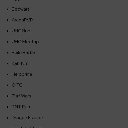
Bedwars
ArenaPVP
UHC Run
UHC Meetup
Build Battle
Katil Kim
Herobrine
OITC
Turf Wars
TNT Run
Dragon Escape