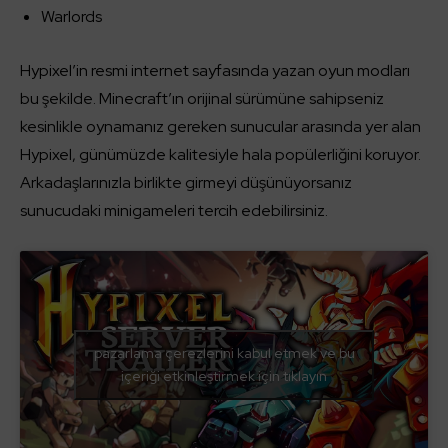
Warlords
Hypixel’in resmi internet sayfasında yazan oyun modları
bu şekilde. Minecraft’ın orijinal sürümüne sahipseniz
kesinlikle oynamanız gereken sunucular arasında yer alan
Hypixel, günümüzde kalitesiyle hala popülerliğini koruyor.
Arkadaşlarınızla birlikte girmeyi düşünüyorsanız
sunucudaki minigameleri tercih edebilirsiniz.
pazarlama çerezlerini kabul etmek ve bu
içeriği etkinleştirmek için tıklayın