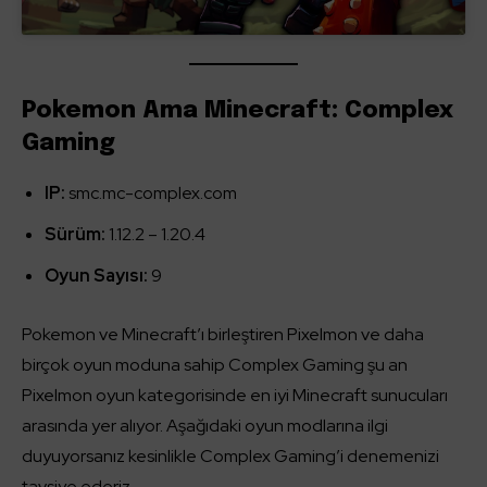
Pokemon Ama Minecraft: Complex
Gaming
IP:
smc.mc-complex.com
Sürüm:
1.12.2 – 1.20.4
Oyun Sayısı:
9
Pokemon ve Minecraft’ı birleştiren Pixelmon ve daha
birçok oyun moduna sahip Complex Gaming şu an
Pixelmon oyun kategorisinde en iyi Minecraft sunucuları
arasında yer alıyor. Aşağıdaki oyun modlarına ilgi
duyuyorsanız kesinlikle Complex Gaming’i denemenizi
tavsiye ederiz.