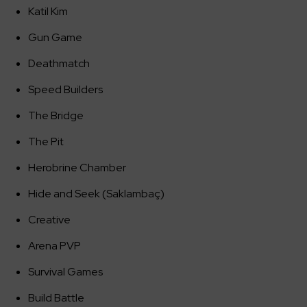
Katil Kim
Gun Game
Deathmatch
Speed Builders
The Bridge
The Pit
Herobrine Chamber
Hide and Seek (Saklambaç)
Creative
Arena PVP
Survival Games
Build Battle