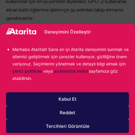
kullanıcılar için en iyi yöntem diyebiliriz. GPU-Z kullanarak
ekran kartı öğrenme işlemi için şu adımları takip etmeniz
gerekmekte:
Deneyimini Özelleştir
Uygulamayı çalıştırın. Ekranda kullanım tercihlerinizi
belirtebileceğiniz bir seçenek çıkacaktır.
Bu
Merhaba Ataritalı! Sana en iyi Atarita deneyimini sunmak ve
seçeneğe dilediğiniz cevabı vererek ilerleyin.
sitemizi geliştirmek için çerezler kullanıyor, gizliliğine önem
Soru cevaplandıktan sonra,
GPU-Z arayüzü açılacak
veriyoruz. Seçimlerini yönetmek ve detaylı bilgi almak için
ve ekran kartınıza dair birçok veriyi
çerez politikası
veya
aydınlatma metni
sayfamıza göz
atabilirsin.
görebileceksiniz.
Kabul Et
Reddet
Tercihleri Görüntüle