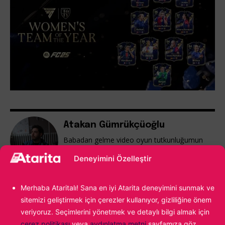
Atakan Gümrükçüoğlu
Babadan gelme video oyun tutkunluğumun
önüne geçemiyor, yazdıkça yazıyor ve en
Deneyimini Özelleştir
sonunda tekrar oyun oynuyorum. Fighting
Force ile başlayan maceram günümüz
popülaritesine kadar uzanıyor...
Merhaba Ataritalı! Sana en iyi Atarita deneyimini sunmak ve
sitemizi geliştirmek için çerezler kullanıyor, gizliliğine önem
veriyoruz. Seçimlerini yönetmek ve detaylı bilgi almak için
çerez politikası
veya
aydınlatma metni
sayfamıza göz