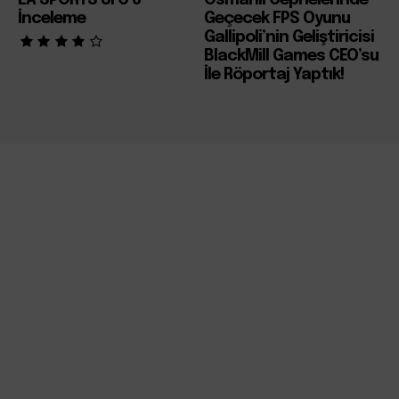
EA SPORTS UFC 6
Osmanlı Cephelerinde
İnceleme
Geçecek FPS Oyunu
Gallipoli’nin Geliştiricisi
BlackMill Games CEO’su
İle Röportaj Yaptık!