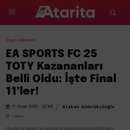
Oyun Haberleri
EA SPORTS FC 25
TOTY Kazananları
Belli Oldu: İşte Final
11’ler!
Atakan Gümrükçüoğlu
17 Ocak 2025 - 02:49
1
dakika
Atarita'da reklam ve sponsorlu içerikler açıkça belirtilmiştir.