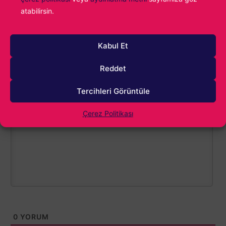
EA Sports FC 25
Konu:
atabilirsin.
Kabul Et
Reddet
Tercihleri Görüntüle
1000
Çerez Politikası
0
YORUM