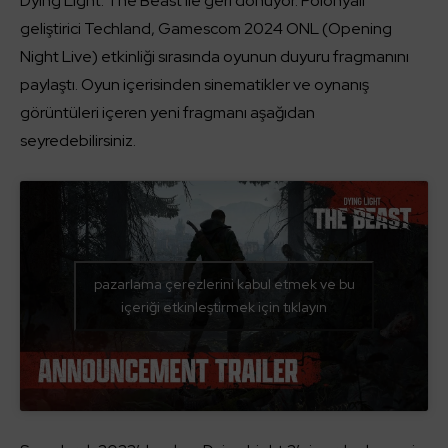
Dying Light: The Beast ile geri dönüyor. Polonyalı
geliştirici Techland, Gamescom 2024 ONL (Opening
Night Live) etkinliği sırasında oyunun duyuru fragmanını
paylaştı. Oyun içerisinden sinematikler ve oynanış
görüntüleri içeren yeni fragmanı aşağıdan
seyredebilirsiniz.
pazarlama çerezlerini kabul etmek ve bu
içeriği etkinleştirmek için tıklayın