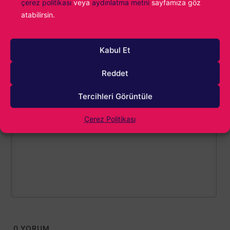
çerez politikası
veya
aydınlatma metni
sayfamıza göz
Dying Light: The Beast
Konu:
atabilirsin.
Kabul Et
Reddet
Tercihleri Görüntüle
1000
Çerez Politikası
0
YORUM