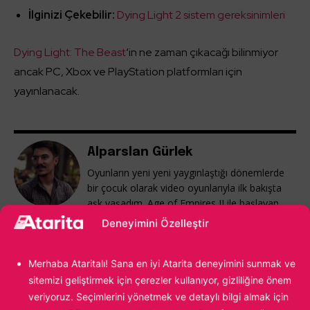
İlginizi Çekebilir:
Dying Light 2 sistem gereksinimleri
Dying Light: The Beast
‘in ne zaman çıkacağı bilinmiyor
ancak PC, Xbox ve PlayStation platformları için
yayınlanacak.
Alparslan Gürlek
Oyunların yeni yeni yaygınlaştığı dönemlerde
bir çocuk olarak video oyunlarıyla ilk bakışta
aşk yaşadım. Age of Empires II ile başlayan
yolculuk, kendi oyunumu yapmaya kadar
Deneyimini Özelleştir
ilerledi. Hala oyun sektöründeyim ve hala o ilk
kez Age of Empires II oynayan çocuğun
tutkusunu taşıyorum.
Merhaba Ataritalı! Sana en iyi Atarita deneyimini sunmak ve
sitemizi geliştirmek için çerezler kullanıyor, gizliliğine önem
veriyoruz. Seçimlerini yönetmek ve detaylı bilgi almak için