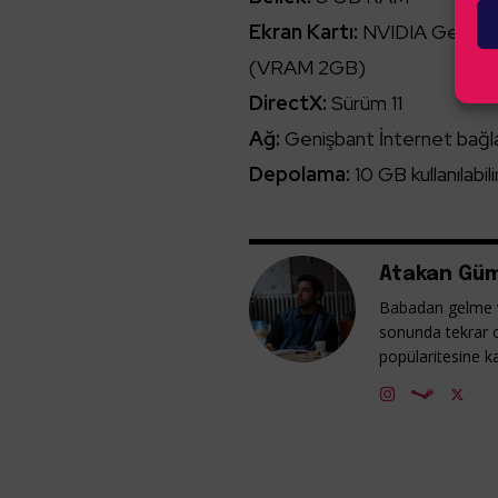
Ekran Kartı:
NVIDIA GeForc
(VRAM 2GB)
DirectX:
Sürüm 11
Ağ:
Genişbant İnternet bağla
Depolama:
10 GB kullanılabili
Atakan Güm
Babadan gelme v
sonunda tekrar 
popülaritesine ka