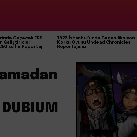
rinde Geçecek FPS
1923 İstanbul’unda Geçen Aksiyon
n Geliştiricisi
Korku Oyunu Undead Chronicles
CEO’su İle Röportaj
Röportajımız
tlamadan
a
: DUBIUM