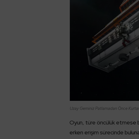
Uzay Geminiz Patlamadan Önce Kurtar
Oyun, türe öncülük etmese 
erken erişim sürecinde buluna