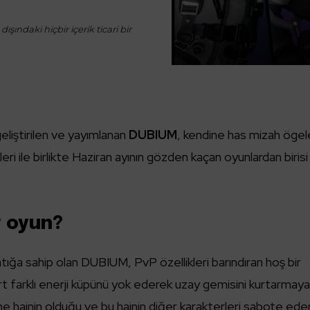
ışındaki hiçbir içerik ticari bir
iştirilen ve yayımlanan
DUBIUM
, kendine has mizah ögel
eri ile birlikte Haziran ayının gözden kaçan oyunlardan birisi
r oyun?
antığa sahip olan DUBIUM, PvP özellikleri barındıran hoş bir
ört farklı enerji küpünü yok ederek uzay gemisini kurtarmay
ane hainin olduğu ve bu hainin diğer karakterleri sabote ede