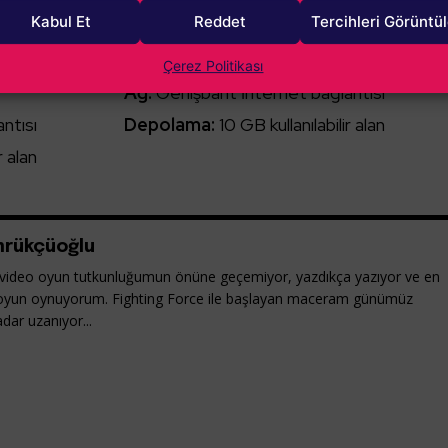
Kabul Et
Reddet
Tercihleri Görüntü
e GTX 750TI
Ekran Kartı:
NVIDIA GeForce GTX 1060
DirectX:
Sürüm 11
Çerez Politikası
Ağ:
Genişbant İnternet bağlantısı
ntısı
Depolama:
10 GB kullanılabilir alan
r alan
rükçüoğlu
ideo oyun tutkunluğumun önüne geçemiyor, yazdıkça yazıyor ve en
oyun oynuyorum. Fighting Force ile başlayan maceram günümüz
dar uzanıyor...