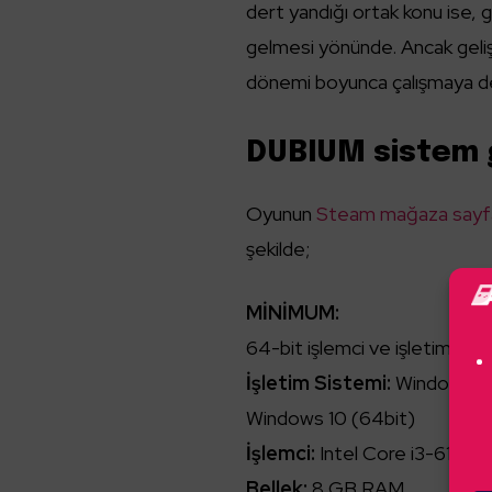
dert yandığı ortak konu ise, g
gelmesi yönünde. Ancak gelişt
dönemi boyunca çalışmaya d
DUBIUM sistem 
Oyunun
Steam mağaza sayf
şekilde;
MİNİMUM:
64-bit işlemci ve işletim sist
İşletim Sistemi:
Windows 7,
Windows 10 (64bit)
İşlemci:
Intel Core i3-6100
Bellek:
8 GB RAM