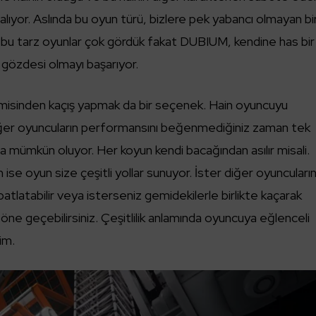
alıyor. Aslında bu oyun türü, bizlere pek yabancı olmayan bi
e bu tarz oyunlar çok gördük fakat DUBIUM, kendine has bir
 gözdesi olmayı başarıyor.
emisinden kaçış yapmak da bir seçenek. Hain oyuncuyu
ğer oyuncuların performansını beğenmediğiniz zaman tek
a mümkün oluyor. Her koyun kendi bacağından asılır misali.
ise oyun size çeşitli yollar sunuyor. İster diğer oyuncuları
 patlatabilir veya isterseniz gemidekilerle birlikte kaçarak
öne geçebilirsiniz. Çeşitlilik anlamında oyuncuya eğlenceli
im.