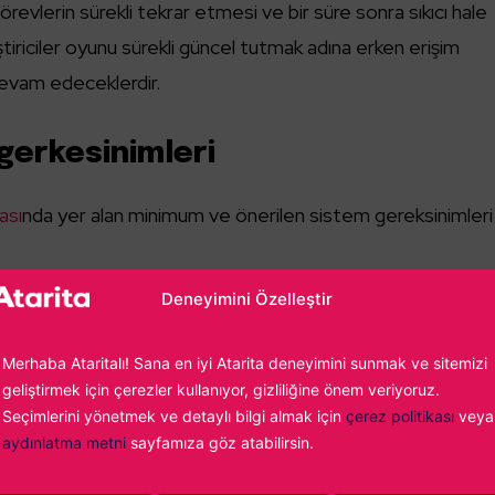
örevlerin sürekli tekrar etmesi ve bir süre sonra sıkıcı hale
iriciler oyunu sürekli güncel tutmak adına erken erişim
evam edeceklerdir.
gerkesinimleri
ası
nda yer alan minimum ve önerilen sistem gereksinimleri
Deneyimini Özelleştir
ÖNERİLEN:
emi gerektirir
64-bit işlemci ve işletim sistemi gerektirir
Merhaba Ataritalı! Sana en iyi Atarita deneyimini sunmak ve sitemizi
 Windows 8.1,
İşletim Sistemi:
Windows 7, Windows 8.1
geliştirmek için çerezler kullanıyor, gizliliğine önem veriyoruz.
Seçimlerini yönetmek ve detaylı bilgi almak için
çerez politikası
veya
Windows 10 (64bit)
aydınlatma metni
sayfamıza göz atabilirsin.
İşlemci
: Intel Core i5-9400F
Bellek:
8 GB RAM