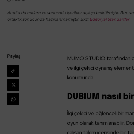
Atarita'da reklam ve sponsorlu içerikler açıkça belirtilmiştir. Bunun d
ortaklık sonucunda hazırlanmamıştır. Bkz:
Editöryal Standartlar
Paylaş
MUMO STUDIO tarafından gel
ve ilgi çekici oynanış elementl
konumunda.
DUBIUM nasıl bi
İlgi çekici ve eğlenceli bir m
oyun olarak tanımlanabilir. D
çalışan takım içerisinde bir t