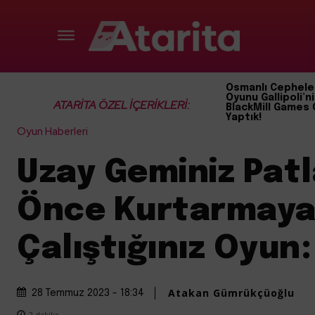
Osmanlı Cephele
Oyunu Gallipoli’ni
ATARİTA ÖZEL İÇERİKLERİ:
BlackMill Games 
Yaptık!
Oyun Haberleri
Uzay Geminiz Pa
Önce Kurtarmay
Çalıştığınız Oyun
Atakan Gümrükçüoğlu
28 Temmuz 2023 - 18:34
2
dakika