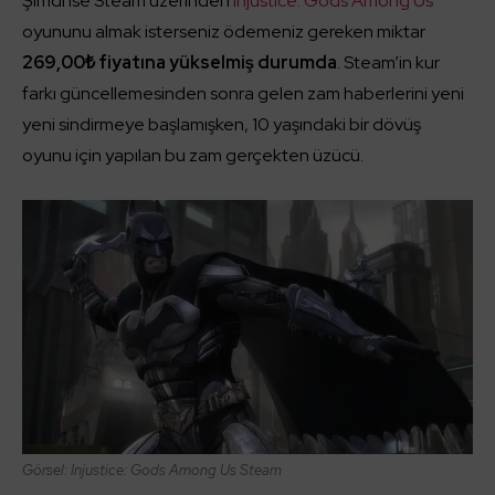
Şimdi ise Steam üzerinden
Injustice: Gods Among Us
oyununu almak isterseniz ödemeniz gereken miktar
269,00₺ fiyatına yükselmiş durumda
. Steam’in kur
farkı güncellemesinden sonra gelen zam haberlerini yeni
yeni sindirmeye başlamışken, 10 yaşındaki bir dövüş
oyunu için yapılan bu zam gerçekten üzücü.
Görsel: Injustice: Gods Among Us Steam