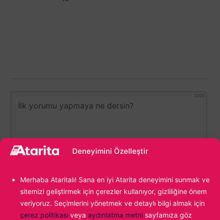
1000
Deneyimini Özelleştir
Merhaba Ataritalı! Sana en iyi Atarita deneyimini sunmak ve
sitemizi geliştirmek için çerezler kullanıyor, gizliliğine önem
0
YORUM
veriyoruz. Seçimlerini yönetmek ve detaylı bilgi almak için
çerez politikası
veya
aydınlatma metni
sayfamıza göz