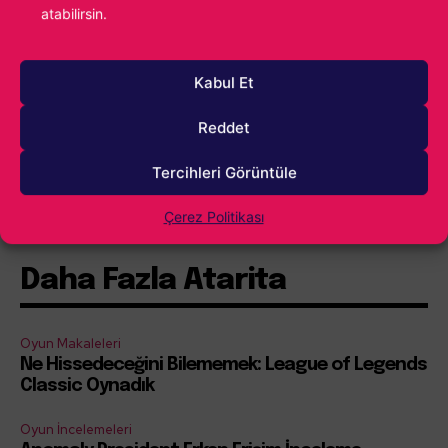
atabilirsin.
Kabul Et
Reddet
Tercihleri Görüntüle
İçindekiler
Göster
Çerez Politikası
Daha Fazla Atarita
Oyun Makaleleri
Ne Hissedeceğini Bilememek: League of Legends
Classic Oynadık
Oyun İncelemeleri