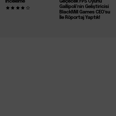
İnceleme
Geçecek FPS Oyunu
Gallipoli’nin Geliştiricisi
BlackMill Games CEO’su
İle Röportaj Yaptık!